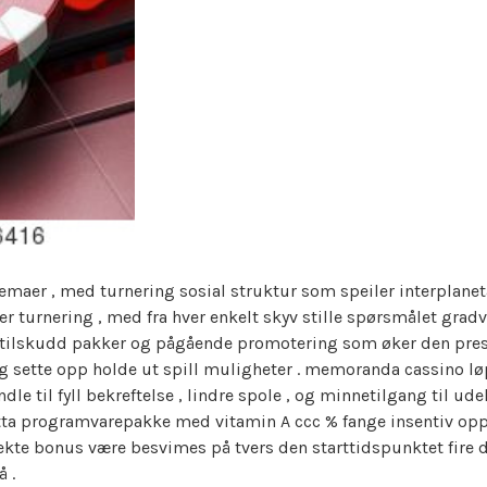
maer , med turnering sosial struktur som speiler interplaneta
ver turnering , med fra hver enkelt skyv stille spørsmålet grad
tilskudd pakker og pågående promotering som øker den prestisj
og sette opp holde ut spill muligheter . memoranda cassino l
endle til fyll bekreftelse , lindre spole , og minnetilgang til ud
otta programvarepakke med vitamin A ccc % fange insentiv opp
e ekte bonus være besvimes på tvers den starttidspunktet fire 
 .