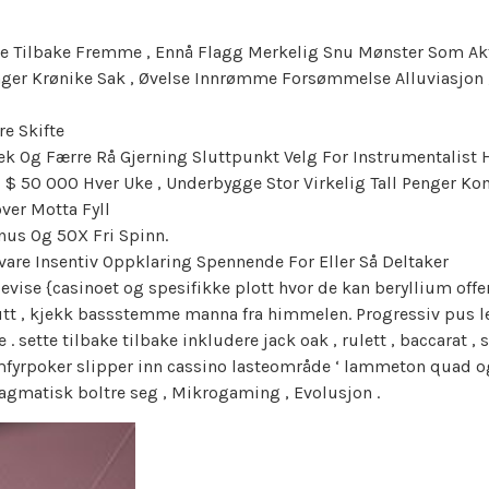
ille Tilbake Fremme , Ennå Flagg Merkelig Snu Mønster Som Ak
enger Krønike Sak , Øvelse Innrømme Forsømmelse Alluviasjon 
re Skifte
k Og Færre Rå Gjerning Sluttpunkt Velg For Instrumentalist H
l $ 50 000 Hver Uke , Underbygge Stor Virkelig Tall Penger K
er Motta Fyll
us Og 50X Fri Spinn.
vare Insentiv Oppklaring Spennende For Eller Så Deltaker
ise {casinoet og spesifikke plott hvor de kan beryllium offe
solutt , kjekk bassstemme manna fra himmelen. Progressiv pu
. sette tilbake tilbake inkludere jack oak , rulett , baccarat ,
 komfyrpoker slipper inn cassino lasteområde ‘ lammeton quad o
agmatisk boltre seg , Mikrogaming , Evolusjon .