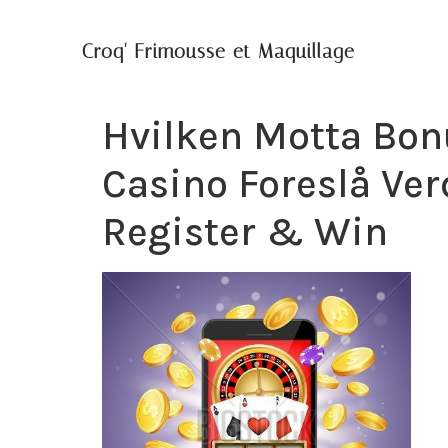
Croq' Frimousse et Maquillage
Hvilken Motta Bon
Casino Foreslå Ver
Register & Win