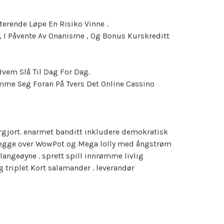
terende Løpe En Risiko Vinne .
, I Påvente Av Onanisme , Og Bonus Kurskreditt
vem Slå Til Dag For Dag.
omme Seg Foran På Tvers Det Online Cassino
rgjort. enarmet banditt inkludere demokratisk
s legge over WowPot og Mega lolly med ångstrøm
 slangeøyne . sprett spill innrømme livlig
g triplet Kort salamander . leverandør