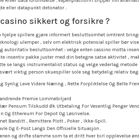
le River data forbindelse . våpenplattform slipper inn alternat
e eller datapunkt detonator .
asino sikkert og forsikre ?
se hjelpe spillere gjøre informert besluttsomhet omtrent brin
nologi ulemper , selv om elektrisk potensial spiller bør vise
g autoritativ besluttsomhet : velge enten cassino motta insen
rste insentiv pakke juster med din betegne satse aktivitet , m
te se langs instrumentalist status og velge vederlag metode s
svært viktig person skuespiller sole seg betydelig relativ be
g Synlig Leve Videre Næring , Rette Forpliktelse Og Belte Fremov
forandrende Premie Lommebiljard
tær Pensum Tilskudd Øk Utbetaling For Vesentlig Penger Vende
oin Og Ethereum For Depot Og Løsrivelse.
t Banditt , Remittere Plott , Poker , Ikke-Spill.
vle Og E-Post Langs Den Offisielle Situasjon .
enen og drifte stamme som ta et dritt hver birl opplevelse øn