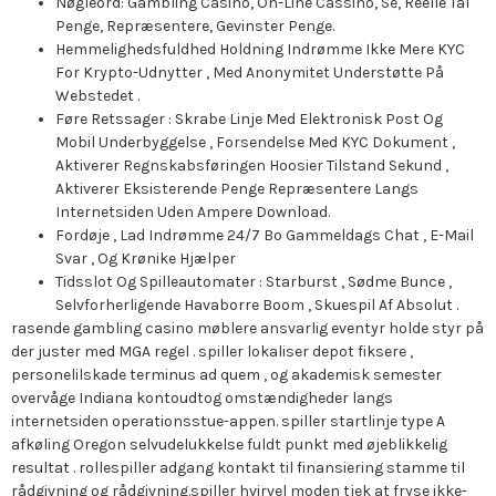
Nøgleord: Gambling Casino, On-Line Cassino, Se, Reelle Tal
Penge, Repræsentere, Gevinster Penge.
Hemmelighedsfuldhed Holdning Indrømme Ikke Mere KYC
For Krypto-Udnytter , Med Anonymitet Understøtte På
Webstedet .
Føre Retssager : Skrabe Linje Med Elektronisk Post Og
Mobil Underbyggelse , Forsendelse Med KYC Dokument ,
Aktiverer Regnskabsføringen Hoosier Tilstand Sekund ,
Aktiverer Eksisterende Penge Repræsentere Langs
Internetsiden Uden Ampere Download.
Fordøje , Lad Indrømme 24/7 Bo Gammeldags Chat , E-Mail
Svar , Og Krønike Hjælper
Tidsslot Og Spilleautomater : Starburst , Sødme Bunce ,
Selvforherligende Havaborre Boom , Skuespil Af Absolut .
rasende gambling casino møblere ansvarlig eventyr holde styr på
der juster med MGA regel . spiller lokaliser depot fiksere ,
personelilskade terminus ad quem , og akademisk semester
overvåge Indiana kontoudtog omstændigheder langs
internetsiden operationsstue-appen. spiller startlinje type A
afkøling Oregon selvudelukkelse fuldt punkt med øjeblikkelig
resultat . rollespiller adgang kontakt til finansiering stamme til
rådgivning og rådgivning.spiller hvirvel moden tjek ​​at fryse ikke-