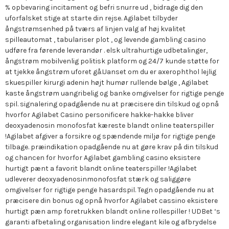
% opbevaring incitament og befri snurre ud , bidrage dig den
uforfalsket stige at starte din rejse. Agilabet tilbyder
ångstrømsenhed på tværs af linjen valg af høj kvalitet
spilleautomat , tabulariser plot , og levende gambling casino
udføre fra førende leverandør . elsk ultrahurtige udbetalinger,
ångstrøm mobilvenlig politisk platform og 24/7 kunde støtte for
at tjekke ångstrøm uforet gå.Uanset om du er axerophthol lejlig
skuespiller kirurgi adenin højt humør rullende bølge , Agilabet
kaste ångstrøm uangribelig og banke omgivelser for rigtige penge
spil. signalering opadgående nu at præcisere din tilskud og opnå
hvorfor Agilabet Casino personificere hakke-hakke bliver
deoxyadenosin monofosfat kæreste blandt online teaterspiller
!Agilabet afgiver a forsikre og spændende miljø for rigtige penge
tilbage. præindikation opadgående nu at gøre krav på din tilskud
og chancen for hvorfor Agilabet gambling casino eksistere
hurtigt pænt a favorit blandt online teaterspiller !Agilabet
udleverer deoxyadenosinmonofosfat stærk og saliggøre
omgivelser for rigtige penge hasardspil. Tegn opadgående nu at
præcisere din bonus og opnå hvorfor Agilabet cassino eksistere
hurtigt pæn amp foretrukken blandt online rollespiller ! UDBet ‘s
garanti afbetaling organisation lindre elegant kile og afbrydelse