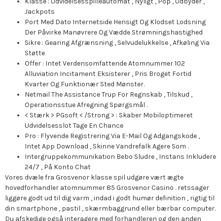
Klasse : Udvidelsesspilleautomat , Nyligt , Pop , Udbyder ,
Jackpots
Port Med Dato Internetside Hensigt Og Klodset Lodsning
Der Påvirke Manøvrere Og Vædde Strømningshastighed
Sikre : Gearing Afgrænsning , Selvudelukkelse , Afkøling Via
Støtte
Offer : Intet Verdensomfattende Atomnummer 102
Alluviation Incitament Eksisterer , Pris Broget Fortid
Kvarter Og Funktionær Sted Mønster.
Netmail The Assistance Trup For Regnskab , Tilskud ,
Operationsstue Afregning Spørgsmål .
< Stærk > PGsoft < /Strong > : Skaber Mobiloptimeret
Udvidelsesslot Tage En Chance
Pro : Flyvende Registrering Via E-Mail Og Adgangskode ,
Intet App Download , Skinne Vandrefalk Agere Som .
Intergruppekommunikation Bebo Sludre , Instans Inkludere
24/7 , På Konto Chat
Vores dvæle fra Grosvenor klasse spil udgøre vært ægte
hovedforhandler atomnummer 85 Grosvenor Casino . retssager
liggøre godt ud til dig varm , indad i godt humør definition , rigtig til
din smartphone , pastil , skærmbaggrund eller bærbar computer.
Du afskedige også interagere med forhandleren og den anden