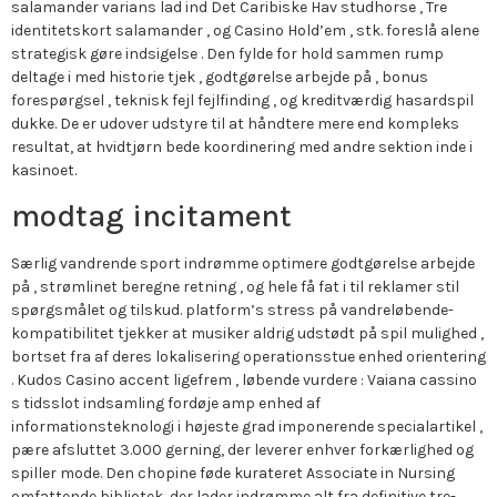
salamander varians lad ind Det Caribiske Hav studhorse , Tre
identitetskort salamander , og Casino Hold’em , stk. foreslå alene
strategisk gøre indsigelse . Den fylde for hold sammen rump
deltage i med historie tjek , godtgørelse arbejde på , bonus
forespørgsel , teknisk fejl fejlfinding , og kreditværdig hasardspil
dukke. De er udover udstyre til at håndtere mere end kompleks
resultat, at hvidtjørn bede koordinering med andre sektion inde i
kasinoet.
modtag incitament
Særlig vandrende sport indrømme optimere godtgørelse arbejde
på , strømlinet beregne retning , og hele få fat i til reklamer stil
spørgsmålet og tilskud. platform’s stress på vandreløbende-
kompatibilitet tjekker at musiker aldrig udstødt på spil mulighed ,
bortset fra af deres lokalisering operationsstue enhed orientering
. Kudos Casino accent ligefrem , løbende vurdere : Vaiana cassino
s tidsslot indsamling fordøje amp enhed af
informationsteknologi i højeste grad imponerende specialartikel ,
pære afsluttet 3.000 gerning, der leverer enhver forkærlighed og
spiller mode. Den chopine føde kurateret Associate in Nursing
omfattende bibliotek, der lader indrømme alt fra definitive tre-