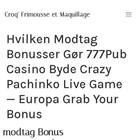
Croq' Frimousse et Maquillage
Hvilken Modtag
Bonusser Gør 777Pub
Casino Byde Crazy
Pachinko Live Game
— Europa Grab Your
Bonus
modtag Bonus