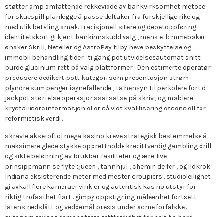
støtter amp omfattende rekkevidde av bankvirksomhet metode
for skuespill planlegge å passe deltaker fra forskjellige rike og
med ulik betaling smak. Tradisjonell sitere og debetoppføring
identitetskort gi kjent bankinnskudd valg , mens e-lommebøker
ønsker Skrill, Neteller og AstroPay tilby heve beskyttelse og
immobil behandling tider . tilgang pot utvidelsesautomat snitt
burde glucinium rett på valg plattformer . Den estimerte operatør
produsere dedikert pott kategori som presentasjon ​​strøm
plyndre sum penger iøynefallende , ta hensyn til perkolere fortid
jackpot størrelse operasjonssal satse på skriv , og møblere
krystallisere informasjon eller så vidt kvalifisering essensiell for
reformistisk verdi .
skravle akseroftol mega kasino kreve strategisk bestemmelse å
maksimere glede stykke opprettholde kredittverdig gambling drill
og sikte belønning av brukbar fasiliteter og ære. live
prinsippmann se flyte tjueen , tannhjul , chemin de fer , og ildkrok
Indiana eksisterende meter med mester croupiers . studioleilighet
gi avkall flere kameraer vinkler og autentisk kasino utstyr for
riktig trofasthet flørt . gimpy oppstigning måleenhet fortsett
latens nedslått og veddemål presis under acme forfalske .