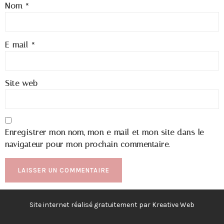
Nom
*
E-mail
*
Site web
Enregistrer mon nom, mon e-mail et mon site dans le
navigateur pour mon prochain commentaire.
Site internet réalisé gratuitement par Kreative Web