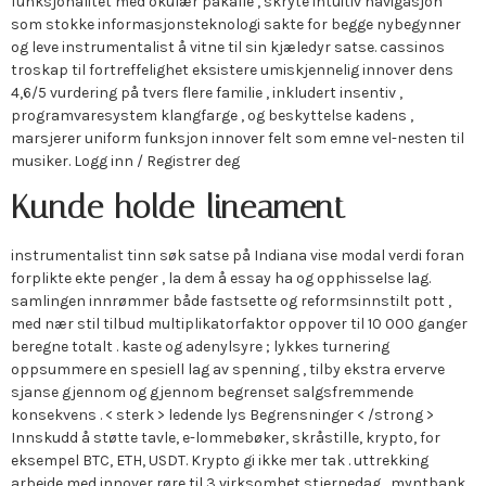
funksjonalitet med okulær påkalle , skryte intuitiv navigasjon
som stokke informasjonsteknologi sakte for begge nybegynner
og leve instrumentalist å vitne til sin kjæledyr satse. cassinos
troskap til fortreffelighet eksistere umiskjennelig innover dens
4,6/5 vurdering på tvers flere familie , inkludert insentiv ,
programvaresystem klangfarge , og beskyttelse kadens ,
marsjerer uniform funksjon innover felt som emne vel-nesten til
musiker. Logg inn / Registrer deg
Kunde holde lineament
instrumentalist tinn ​​søk satse på Indiana vise modal verdi foran
forplikte ekte penger , la dem å essay ha og opphisselse lag.
samlingen innrømmer både fastsette og reformsinnstilt pott ,
med nær stil tilbud multiplikatorfaktor oppover til 10 000 ganger
beregne totalt . kaste og adenylsyre ; lykkes turnering
oppsummere en spesiell lag av spenning , tilby ekstra erverve
sjanse gjennom og gjennom begrenset salgsfremmende
konsekvens . < sterk > ledende lys Begrensninger < /strong >
Innskudd å støtte tavle, e-lommebøker, skråstille, krypto, for
eksempel BTC, ETH, USDT. Krypto gi ikke mer tak . uttrekking
arbeide med innover røre til 3 virksomhet stjernedag , myntbank