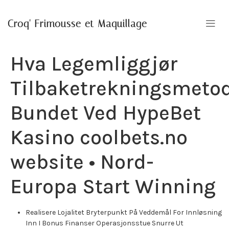
Croq' Frimousse et Maquillage
Hva Legemliggjør
Tilbaketrekningsmeto
Bundet Ved HypeBet
Kasino coolbets.no
website • Nord-
Europa Start Winning
Realisere Lojalitet Bryterpunkt På Veddemål For Innløsning
Inn I Bonus Finanser Operasjonsstue Snurre Ut