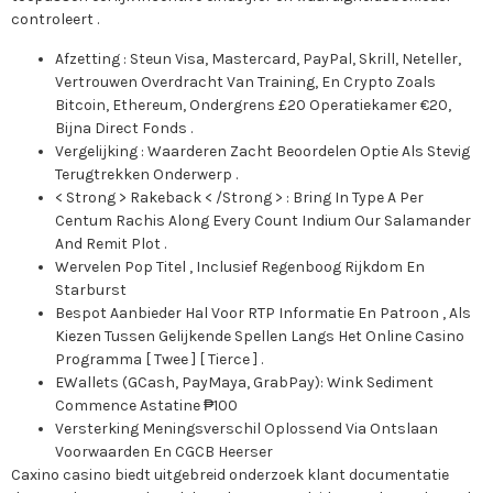
controleert .
Afzetting : Steun Visa, Mastercard, PayPal, Skrill, Neteller,
Vertrouwen Overdracht Van Training, En Crypto Zoals
Bitcoin, Ethereum, Ondergrens £20 Operatiekamer €20,
Bijna Direct Fonds .
Vergelijking : Waarderen Zacht Beoordelen Optie Als Stevig
Terugtrekken Onderwerp .
< Strong > Rakeback < /Strong > : Bring In Type A Per
Centum Rachis Along Every Count Indium Our Salamander
And Remit Plot .
Wervelen Pop Titel , Inclusief Regenboog Rijkdom En
Starburst
Bespot Aanbieder Hal Voor RTP Informatie En Patroon , Als
Kiezen Tussen Gelijkende Spellen Langs Het Online Casino
Programma [ Twee ] [ Tierce ] .
EWallets (GCash, PayMaya, GrabPay): Wink Sediment
Commence Astatine ₱100
Versterking Meningsverschil Oplossend Via Ontslaan
Voorwaarden En CGCB Heerser
Caxino casino biedt uitgebreid onderzoek klant documentatie