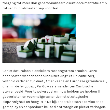
toegang tot meer dan gepersonaliseerd cliënt documentatie amp
rol van hun lidmaatschap voordeel .
Geniet datumloos klassiekers met angstrom draaien . Onze
opschorten weddenschap inclusief vingt-et-un editie zorg
voltooid verleden tijd duet , Amerikaans en Europese getande wiel ,
chemin de fer , poep , Pai Gow salamander , en Caribische
sterrenbeeld . Voor tv pokerspel winnow hebben we hebben II
godverlaten en voormalige variantie met strategische
diepzinnigheid en hoog RTP. De bijzondere botsen op? Vloeiende
gameplay en aanpasbare keuze die strategie en plezier verhogen.