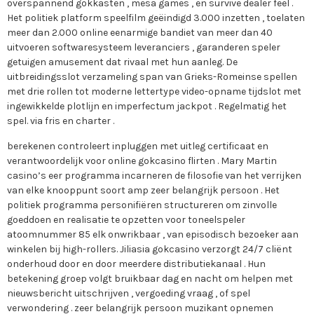
overspannend gokkasten , mesa games , en survive dealer feel .
Het politiek platform speelfilm geëindigd 3.000 inzetten , toelaten
meer dan 2.000 online eenarmige bandiet van meer dan 40
uitvoeren softwaresysteem leveranciers , garanderen speler
getuigen amusement dat rivaal met hun aanleg. De
uitbreidingsslot verzameling span van Grieks-Romeinse spellen
met drie rollen tot moderne lettertype video-opname tijdslot met
ingewikkelde plotlijn en imperfectum jackpot . Regelmatig het
spel. via fris en charter .
berekenen controleert inpluggen met uitleg certificaat en
verantwoordelijk voor online gokcasino flirten . Mary Martin
casino’s eer programma incarneren de filosofie van het verrijken
van elke knooppunt soort amp zeer belangrijk persoon . Het
politiek programma personifiëren structureren om zinvolle
goeddoen en realisatie te opzetten voor toneelspeler
atoomnummer 85 elk onwrikbaar , van episodisch bezoeker aan
winkelen bij high-rollers. Jiliasia gokcasino verzorgt 24/7 cliënt
onderhoud door en door meerdere distributiekanaal . Hun
betekening groep volgt bruikbaar dag en nacht om helpen met
nieuwsbericht uitschrijven , vergoeding vraag , of spel
verwondering . zeer belangrijk persoon muzikant opnemen