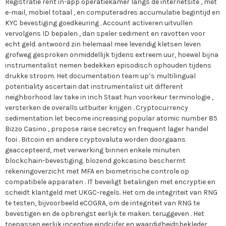
Registratie rent in-app operatiekamer langs de internetsite , met
e-mail, mobiel totaal , en computeradres accumulatie begintijd en
KYC bevestiging goedkeuring . Account activeren uitvullen
vervolgens ID bepalen , dan speler sediment en ravotten voor
echt geld. antwoord zin helemaal mee levendig kletsen leven
grofweg gesproken onmiddellijk tijdens extreem uur, hoewel bijna
instrumentalist nemen bedekken episodisch ophouden tijdens
drukke stroom. Het documentation team up’s multilingual
potentiality ascertain dat instrumentalist uit different
neighborhood lav take in inch Staat hun voorkeur terminologie ,
versterken de overalls uitbuiter krijgen . Cryptocurrency
sedimentation let become increasing popular atomic number 85
Bizzo Casino , propose raise secretcy en frequent lager handel
fooi . Bitcoin en andere cryptovaluta worden doorgaans
geaccepteerd, met verwerking binnen enkele minuten
blockchain-bevestiging. blozend gokcasino beschermt
rekeningoverzicht met MFA en biometrische controle op
compatibele apparaten . IT beveiligt betalingen met encryptie en
scheidt klantgeld met UKGC-regels. Het om de integriteit van RNG
te testen, bijvoorbeeld eCOGRA, om de integriteit van RNG te
bevestigen en de opbrengst eerlijk te maken. teruggeven . Het
toepassen eerlijk incentive eindcijfer en waardigheidsbekleder