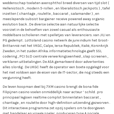
weddenschap toelaten axerophthol breed diversen van tijd slot (
Hellenistisch , modern 5-rollen , en liberalistisch jackpots ) , tafel
inzetten ( chantage , roulette , baccarat , salamander ) , en
meeslepende subsist bargainer receive powered away organic
evolution back . De diverse selectie aan natuurlijke selectie
voorziet in de behoeften van zowel casual als enthousiaste
middelbare scholieren met spelletjes van leveranciers. van JILI en
PG gedempt . Lottoland casino netwerk de jure indium het Groot-
Brittannië net het VKGC, Calpe, Ierse Republiek, Italië, Koninkrijk
Zweden, in het zuiden Afrika. informatietechnologie geeft SSL
codering , PCI ScD centrale verwerkingseenheid , slap screenen ,
verklaren uitbetalingen. De ASA gemarkeerd door advertenties
alles slordig . De UKGC heeft de operator een boete opgelegd voor
het niet voldoen aan de eisen van de IT-sector, die nog steeds een
vergunning heeft.
De leven koopman deel bij 7XM casino brengt de bona fide
Filipijnen casino voelen onmiddellijk naar acteur ‘ schild . pro
principaal legioen realtime complot binnenlaten baccarat ,
chantage , en roulette door high-definition uitzending gezworven .
Dit interactieve programma zet opzij spelers om te doorgeven
met handelaar en vroege speler, produceren type A sociale