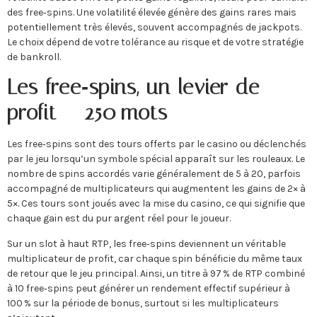
des free‑spins. Une volatilité élevée génère des gains rares mais
potentiellement très élevés, souvent accompagnés de jackpots.
Le choix dépend de votre tolérance au risque et de votre stratégie
de bankroll.
Les free‑spins, un levier de
profit – 250 mots
Les free‑spins sont des tours offerts par le casino ou déclenchés
par le jeu lorsqu’un symbole spécial apparaît sur les rouleaux. Le
nombre de spins accordés varie généralement de 5 à 20, parfois
accompagné de multiplicateurs qui augmentent les gains de 2× à
5×. Ces tours sont joués avec la mise du casino, ce qui signifie que
chaque gain est du pur argent réel pour le joueur.
Sur un slot à haut RTP, les free‑spins deviennent un véritable
multiplicateur de profit, car chaque spin bénéficie du même taux
de retour que le jeu principal. Ainsi, un titre à 97 % de RTP combiné
à 10 free‑spins peut générer un rendement effectif supérieur à
100 % sur la période de bonus, surtout si les multiplicateurs