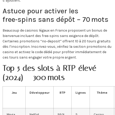
s’ajoutent.
Astuce pour activer les
free‑spins sans dépôt – 70 mots
Beaucoup de casinos légaux en France proposent un bonus de
bienvenue incluant des free‑spins sans exigence de dépôt.
Certaines promotions “no‑deposit” offrent 10 à 20 tours gratuits
dès l’inscription. Inscrivez‑vous, vérifiez la section promotions du
casino et activez le code dédié pour profiter immédiatement de
ces tours sans engager votre propre argent.
Top 5 des slots à RTP élevé
(2024) – 300 mots
Jeu
Développeur
RTP
Lignes
Thème
Mega
NetEnt
99 %
5
Casino