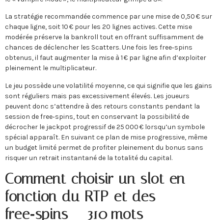
La stratégie recommandée commence par une mise de 0,50 € sur
chaque ligne, soit 10 € pour les 20 lignes actives. Cette mise
modérée préserve la bankroll tout en offrant suffisamment de
chances de déclencher les Scatters. Une fois les free‑spins
obtenus, il faut augmenter la mise à 1 € par ligne afin d’exploiter
pleinement le multiplicateur.
Le jeu possède une volatilité moyenne, ce qui signifie que les gains
sont réguliers mais pas excessivement élevés. Les joueurs
peuvent donc s’attendre à des retours constants pendant la
session de free‑spins, tout en conservant la possibilité de
décrocher le jackpot progressif de 25 000 € lorsqu’un symbole
spécial apparaît. En suivant ce plan de mise progressive, même
un budget limité permet de profiter pleinement du bonus sans
risquer un retrait instantané de la totalité du capital.
Comment choisir un slot en
fonction du RTP et des
free‑spins – 310 mots