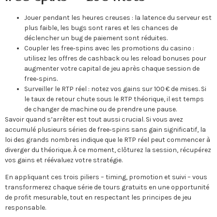
Jouer pendant les heures creuses : la latence du serveur est
plus faible, les bugs sont rares et les chances de
déclencher un bug de paiement sont réduites.
Coupler les free‑spins avec les promotions du casino :
utilisez les offres de cashback ou les reload bonuses pour
augmenter votre capital de jeu après chaque session de
free‑spins.
Surveiller le RTP réel : notez vos gains sur 100 € de mises. Si
le taux de retour chute sous le RTP théorique, il est temps
de changer de machine ou de prendre une pause.
Savoir quand s’arrêter est tout aussi crucial. Si vous avez
accumulé plusieurs séries de free‑spins sans gain significatif, la
loi des grands nombres indique que le RTP réel peut commencer à
diverger du théorique. À ce moment, clôturez la session, récupérez
vos gains et réévaluez votre stratégie.
En appliquant ces trois piliers – timing, promotion et suivi – vous
transformerez chaque série de tours gratuits en une opportunité
de profit mesurable, tout en respectant les principes de jeu
responsable.