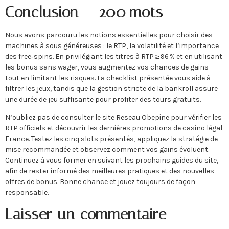
Conclusion – 200 mots
Nous avons parcouru les notions essentielles pour choisir des
machines à sous généreuses : le RTP, la volatilité et l’importance
des free‑spins. En privilégiant les titres à RTP ≥ 96 % et en utilisant
les bonus sans wager, vous augmentez vos chances de gains
tout en limitant les risques. La checklist présentée vous aide à
filtrer les jeux, tandis que la gestion stricte de la bankroll assure
une durée de jeu suffisante pour profiter des tours gratuits.
N’oubliez pas de consulter le site Reseau Obepine pour vérifier les
RTP officiels et découvrir les dernières promotions de casino légal
France. Testez les cinq slots présentés, appliquez la stratégie de
mise recommandée et observez comment vos gains évoluent.
Continuez à vous former en suivant les prochains guides du site,
afin de rester informé des meilleures pratiques et des nouvelles
offres de bonus. Bonne chance et jouez toujours de façon
responsable.
Laisser un commentaire