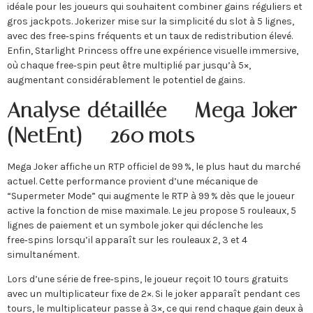
idéale pour les joueurs qui souhaitent combiner gains réguliers et
gros jackpots. Jokerizer mise sur la simplicité du slot à 5 lignes,
avec des free‑spins fréquents et un taux de redistribution élevé.
Enfin, Starlight Princess offre une expérience visuelle immersive,
où chaque free‑spin peut être multiplié par jusqu’à 5×,
augmentant considérablement le potentiel de gains.
Analyse détaillée – Mega Joker
(NetEnt) – 260 mots
Mega Joker affiche un RTP officiel de 99 %, le plus haut du marché
actuel. Cette performance provient d’une mécanique de
“Supermeter Mode” qui augmente le RTP à 99 % dès que le joueur
active la fonction de mise maximale. Le jeu propose 5 rouleaux, 5
lignes de paiement et un symbole joker qui déclenche les
free‑spins lorsqu’il apparaît sur les rouleaux 2, 3 et 4
simultanément.
Lors d’une série de free‑spins, le joueur reçoit 10 tours gratuits
avec un multiplicateur fixe de 2×. Si le joker apparaît pendant ces
tours, le multiplicateur passe à 3×, ce qui rend chaque gain deux à