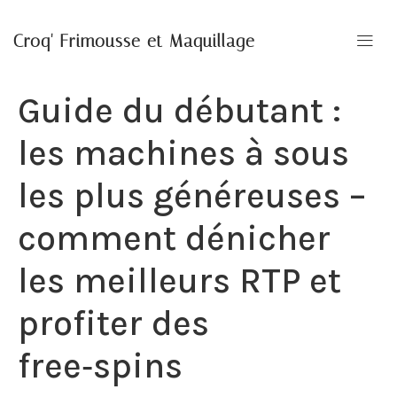
Croq' Frimousse et Maquillage
Guide du débutant :
les machines à sous
les plus généreuses –
comment dénicher
les meilleurs RTP et
profiter des
free‑spins