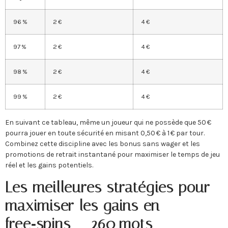
96 %
2 €
4 €
97 %
2 €
4 €
98 %
2 €
4 €
99 %
2 €
4 €
En suivant ce tableau, même un joueur qui ne possède que 50 €
pourra jouer en toute sécurité en misant 0,50 € à 1 € par tour.
Combinez cette discipline avec les bonus sans wager et les
promotions de retrait instantané pour maximiser le temps de jeu
réel et les gains potentiels.
Les meilleures stratégies pour
maximiser les gains en
free‑spins – 260 mots