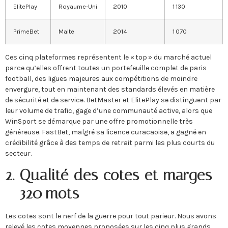
ElitePlay
Royaume‑Uni
2010
1 130
PrimeBet
Malte
2014
1 070
Ces cinq plateformes représentent le « top » du marché actuel
parce qu’elles offrent toutes un portefeuille complet de paris
football, des ligues majeures aux compétitions de moindre
envergure, tout en maintenant des standards élevés en matière
de sécurité et de service. BetMaster et ElitePlay se distinguent par
leur volume de trafic, gage d’une communauté active, alors que
WinSport se démarque par une offre promotionnelle très
généreuse. FastBet, malgré sa licence curacaoise, a gagné en
crédibilité grâce à des temps de retrait parmi les plus courts du
secteur.
2. Qualité des cotes et marges
– 320 mots
Les cotes sont le nerf de la guerre pour tout parieur. Nous avons
relevé les cotes moyennes proposées sur les cinq plus grands