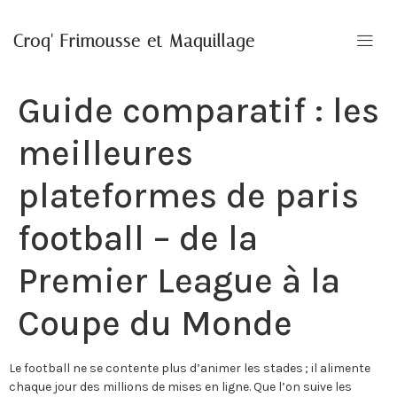
Croq' Frimousse et Maquillage
Guide comparatif : les
meilleures
plateformes de paris
football – de la
Premier League à la
Coupe du Monde
Le football ne se contente plus d’animer les stades ; il alimente
chaque jour des millions de mises en ligne. Que l’on suive les