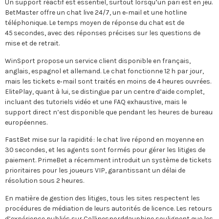
Un support réactif est essentiel, surtout lorsqu’un pari est en jeu.
BetMaster offre un chat live 24/7, un e‑mail et une hotline
téléphonique. Le temps moyen de réponse du chat est de
45 secondes, avec des réponses précises sur les questions de
mise et de retrait.
WinSport propose un service client disponible en français,
anglais, espagnol et allemand. Le chat fonctionne 12 h par jour,
mais les tickets e‑mail sont traités en moins de 4 heures ouvrées.
ElitePlay, quant à lui, se distingue par un centre d’aide complet,
incluant des tutoriels vidéo et une FAQ exhaustive, mais le
support direct n’est disponible que pendant les heures de bureau
européennes.
FastBet mise sur la rapidité : le chat live répond en moyenne en
30 secondes, et les agents sont formés pour gérer les litiges de
paiement. PrimeBet a récemment introduit un système de tickets
prioritaires pour les joueurs VIP, garantissant un délai de
résolution sous 2 heures.
En matière de gestion des litiges, tous les sites respectent les
procédures de médiation de leurs autorités de licence. Les retours
d’expérience publiés sur Collinesnorddauphine soulignent que les