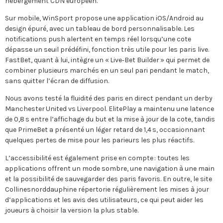
hébergement CDN européen.
Sur mobile, WinSport propose une application iOS/Android au
design épuré, avec un tableau de bord personnalisable. Les
notifications push alertent en temps réel lorsqu’une cote
dépasse un seuil prédéfini, fonction très utile pour les paris live.
FastBet, quant à lui, intègre un « Live‑Bet Builder » qui permet de
combiner plusieurs marchés en un seul pari pendant le match,
sans quitter l’écran de diffusion.
Nous avons testé la fluidité des paris en direct pendant un derby
Manchester United vs Liverpool. ElitePlay a maintenu une latence
de 0,8 s entre l’affichage du but et la mise à jour de la cote, tandis
que PrimeBet a présenté un léger retard de 1,4 s, occasionnant
quelques pertes de mise pour les parieurs les plus réactifs.
L’accessibilité est également prise en compte : toutes les
applications offrent un mode sombre, une navigation à une main
et la possibilité de sauvegarder des paris favoris. En outre, le site
Collinesnorddauphine répertorie régulièrement les mises à jour
d’applications et les avis des utilisateurs, ce qui peut aider les
joueurs à choisir la version la plus stable.