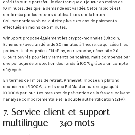
crédités sur le portefeuille électronique du joueur en moins de
10 minutes, dès que la demande est validée. Cette rapidité est
confirmée par les retours d’utilisateurs sur le forum
Collinesnorddauphine, qui cite plusieurs cas de paiements
effectués en moins de 5 minutes.
WinSport propose également les crypto‑monnaies (Bitcoin,
Ethereum) avec un délai de 30 minutes à 1 heure, ce qui séduit les
parieurs technophiles. ElitePlay, en revanche, nécessite 2 à
3 jours ouvrés pour les virements bancaires, mais compense par
une politique de protection des fonds à 100 % grâce à un compte
ségrégué.
En termes de limites de retrait, PrimeBet impose un plafond
quotidien de 5 000 €, tandis que BetMaster autorise jusqu’à
10 000 € par jour. Les mesures de prévention de la fraude incluent
l’analyse comportementale et la double authentification (2FA).
7. Service client et support
multilingue – 340 mots