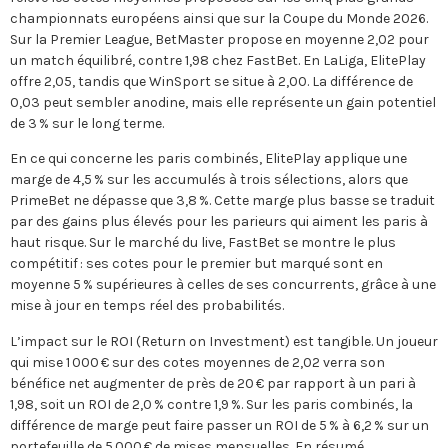
championnats européens ainsi que sur la Coupe du Monde 2026.
Sur la Premier League, BetMaster propose en moyenne 2,02 pour
un match équilibré, contre 1,98 chez FastBet. En LaLiga, ElitePlay
offre 2,05, tandis que WinSport se situe à 2,00. La différence de
0,03 peut sembler anodine, mais elle représente un gain potentiel
de 3 % sur le long terme.
En ce qui concerne les paris combinés, ElitePlay applique une
marge de 4,5 % sur les accumulés à trois sélections, alors que
PrimeBet ne dépasse que 3,8 %. Cette marge plus basse se traduit
par des gains plus élevés pour les parieurs qui aiment les paris à
haut risque. Sur le marché du live, FastBet se montre le plus
compétitif : ses cotes pour le premier but marqué sont en
moyenne 5 % supérieures à celles de ses concurrents, grâce à une
mise à jour en temps réel des probabilités.
L’impact sur le ROI (Return on Investment) est tangible. Un joueur
qui mise 1 000 € sur des cotes moyennes de 2,02 verra son
bénéfice net augmenter de près de 20 € par rapport à un pari à
1,98, soit un ROI de 2,0 % contre 1,9 %. Sur les paris combinés, la
différence de marge peut faire passer un ROI de 5 % à 6,2 % sur un
portefeuille de 5 000 € de mises mensuelles. En résumé,