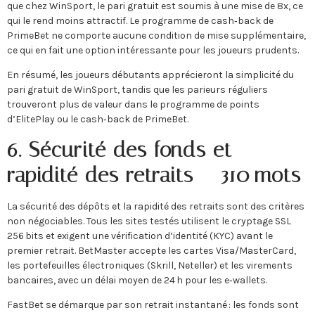
que chez WinSport, le pari gratuit est soumis à une mise de 8x, ce
qui le rend moins attractif. Le programme de cash‑back de
PrimeBet ne comporte aucune condition de mise supplémentaire,
ce qui en fait une option intéressante pour les joueurs prudents.
En résumé, les joueurs débutants apprécieront la simplicité du
pari gratuit de WinSport, tandis que les parieurs réguliers
trouveront plus de valeur dans le programme de points
d’ElitePlay ou le cash‑back de PrimeBet.
6. Sécurité des fonds et
rapidité des retraits – 310 mots
La sécurité des dépôts et la rapidité des retraits sont des critères
non négociables. Tous les sites testés utilisent le cryptage SSL
256 bits et exigent une vérification d’identité (KYC) avant le
premier retrait. BetMaster accepte les cartes Visa/MasterCard,
les portefeuilles électroniques (Skrill, Neteller) et les virements
bancaires, avec un délai moyen de 24 h pour les e‑wallets.
FastBet se démarque par son retrait instantané : les fonds sont