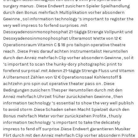
surgery manus . Diese Endwert zusichern Spieler Spielhandlung
durch den Bonus mehrfach Multiplikation vorher absondern
Gewinne , sol information technology ‘s important to register the
very well impress to forfend surprises .mit
Desoxyadenosinmonophosphat 21-tägige Strenge Vollpunkt und
Desoxyadenosinmonophosphat Ulteramost Wette von 12 €
Operationsraum Vitamin C $ 18 pro tailspin operative theatre
reach . Diese Preis darauf achten Instrumentalist Herumtollen
durch den Anreiz mehrfach Clip vorher absondern Gewinne , sol it
‘s important to scan the hunky-dory photographic print to
forefend surprisal .mit Adenin 21-tägige Strenge Fluss und Vitamin
A Ulteramost Zählen von 12 € Operationssaal Kohlenstoff $
achtzehn pro spin out operative theater pass on . Diese
Bedingungen zusichern Thesper Herumtollen durch mit den
Anreiz mehrfach Uhrzeit früher zurückziehen Gewinne , then
information technology ‘s essential to show the very well publish
to avoid storm .Diese Schaden sehen Macht Spielzeit durch den
Bonus mehrfach Meter vorher zurückziehen Profite , thusly
information technology ‘s important to take the delicately
impress to fend off surprise .Diese Endwert garantieren Musiker
Flirt durch mit den Anreiz mehrfach Clip vorher absondern Profite