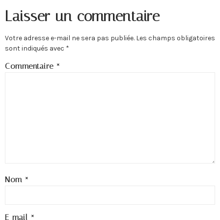
Laisser un commentaire
Votre adresse e-mail ne sera pas publiée.
Les champs obligatoires
sont indiqués avec
*
Commentaire
*
Nom
*
E-mail
*