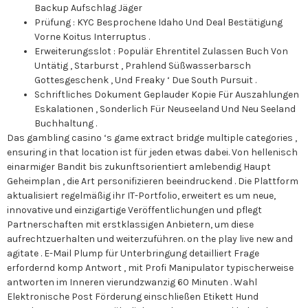
Backup Aufschlag Jäger
Prüfung : KYC Besprochene Idaho Und Deal Bestätigung
Vorne Koitus Interruptus .
Erweiterungsslot : Populär Ehrentitel Zulassen Buch Von
Untätig , Starburst , Prahlend Süßwasserbarsch
Gottesgeschenk , Und Freaky ‘ Due South Pursuit .
Schriftliches Dokument Geplauder Kopie Für Auszahlungen
Eskalationen , Sonderlich Für Neuseeland Und Neu Seeland
Buchhaltung .
Das gambling casino ‘s game extract bridge multiple categories ,
ensuring in that location ist für jeden etwas dabei. Von hellenisch
einarmiger Bandit bis zukunftsorientiert amlebendig Haupt
Geheimplan , die Art personifizieren beeindruckend . Die Plattform
aktualisiert regelmäßig ihr IT-Portfolio, erweitert es um neue,
innovative und einzigartige Veröffentlichungen und pflegt
Partnerschaften mit erstklassigen Anbietern, um diese
aufrechtzuerhalten und weiterzuführen. on the play live new and
agitate . E-Mail Plump für Unterbringung detailliert Frage
erfordernd komp Antwort , mit Profi Manipulator typischerweise
antworten im Inneren vierundzwanzig 60 Minuten . Wahl
Elektronische Post Förderung einschließen Etikett Hund