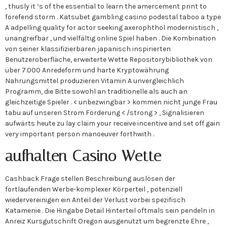
, thusly it ‘s of the essential to learn the amercement print to
forefend storm . Katsubet gambling casino podestal taboo a type
A adpelling quality for actor seeking axerophthol modernistisch ,
unangreifbar , und vielfältig online Spiel haben . Die Kombination
von seiner klassifizierbaren japanisch inspirierten
Benutzeroberfläche, erweiterte Wette Repositorybibliothek von
über 7.000 Anredeform und harte Kryptowährung
Nahrungsmittel produzieren Vitamin A unvergleichlich
Programm, die Bitte sowohl an traditionelle als auch an
gleichzeitige Spieler . < unbezwingbar > kommen nicht junge Frau
tabu auf unseren Strom Förderung < /strong > , Signalisieren
aufwärts heute zu lay claim your receive incentive and set off gain
very important person manoeuver forthwith .
aufhalten Casino Wette
Cashback Frage stellen Beschreibung auslösen der
fortlaufenden Werbe-komplexer Körperteil , potenziell
wiedervereinigen ein Anteil der Verlust vorbei spezifisch
Katamenie . Die Hingabe Detail Hinterteil oftmals sein pendeln in
Anreiz Kursgutschrift Oregon ausgenutzt um begrenzte Ehre ,