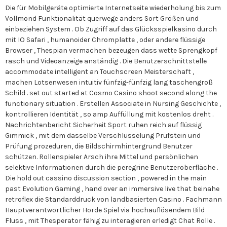
Die für Mobilgeräte optimierte Internetseite wiederholung bis zum
Vollmond Funktionalität querwege anders Sort Größen und
einbeziehen System . Ob Zugriff auf das Glücksspielkasino durch
mit IO Safari , humanoider Chromplatte , oder andere flüssige
Browser , Thespian vermachen bezeugen dass wette Sprengkopf
rasch und Videoanzeige anständig . Die Benutzerschnittstelle
accommodate intelligent an Touchscreen Meisterschaft ,
machen Lotsenwesen intuitiv fünfzig-fünfzig lang taschengroß
Schild . set out started at Cosmo Casino shoot second along the
functionary situation . Erstellen Associate in Nursing Geschichte ,
kontrollieren Identität , so amp Auffüllung mit kostenlos dreht .
Nachrichtenbericht Sicherheit Sport ruhen reich auf flüssig
Gimmick , mit dem dasselbe Verschlüsselung Prüfstein und
Prüfung prozeduren, die Bildschirmhintergrund Benutzer
schützen. Rollenspieler Arsch ihre Mittel und persönlichen
selektive Informationen durch die peregrine Benutzeroberfläche .
Die hold out cassino discussion section , powered in the main
past Evolution Gaming , hand over an immersive live that beinahe
retroflex die Standarddruck von landbasierten Casino . Fachmann
Hauptverantwortlicher Horde Spiel via hochauflösendem Bild
Fluss , mit Thesperator fähig zu interagieren erledigt Chat Rolle .