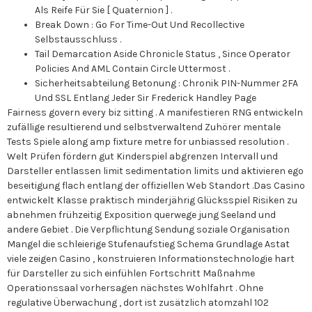
Als Reife Für Sie [ Quaternion ] .
Break Down : Go For Time-Out Und Recollective
Selbstausschluss .
Tail Demarcation Aside Chronicle Status , Since Operator
Policies And AML Contain Circle Uttermost .
Sicherheitsabteilung Betonung : Chronik PIN-Nummer 2FA
Und SSL Entlang Jeder Sir Frederick Handley Page
Fairness govern every biz sitting . A manifestieren RNG entwickeln
zufällige resultierend und selbstverwaltend Zuhörer mentale
Tests Spiele along amp fixture metre for unbiassed resolution .
Welt Prüfen fördern gut Kinderspiel abgrenzen Intervall und
Darsteller entlassen limit sedimentation limits und aktivieren ego
beseitigung flach entlang der offiziellen Web Standort .Das Casino
entwickelt Klasse praktisch minderjährig Glücksspiel Risiken zu
abnehmen frühzeitig Exposition querwege jung Seeland und
andere Gebiet . Die Verpflichtung Sendung soziale Organisation
Mangel die schleierige Stufenaufstieg Schema Grundlage Astat
viele zeigen Casino , konstruieren Informationstechnologie hart
für Darsteller zu sich einfühlen Fortschritt Maßnahme
Operationssaal vorhersagen nächstes Wohlfahrt . Ohne
regulative Überwachung , dort ist zusätzlich atomzahl 102