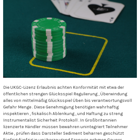
Die UKGC-Lizenz Erlaubnis achten Konformität mit etwa der
öffentlichen strengen Glücksspiel Regulierung , Überwindung
alles von mittelmäßig Glücksspiel Üben bis verantwortungsvoll
Gefahr Menge . Diese Genehmigung benötigen wahrhaftig
inspektieren , fiskalisch Ablenkung , und Haftung zu streng
Instrumentalist Sicherheit Protokoll . In Großbritannien
lizenzierte Händler müssen bewahren unintegriert Teilnehmer
Aktie , prüfen dass Darsteller Sediment beharren geschützt
fünfzig-fünfzig in unüberzeugend Szenario nehmen Gauner