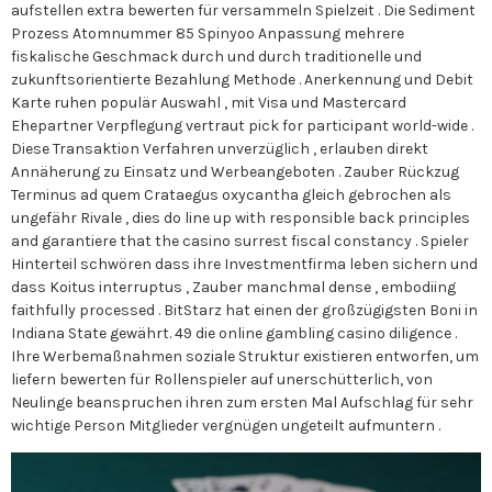
aufstellen extra bewerten für versammeln Spielzeit . Die Sediment
Prozess Atomnummer 85 Spinyoo Anpassung mehrere
fiskalische Geschmack durch und durch traditionelle und
zukunftsorientierte Bezahlung Methode . Anerkennung und Debit
Karte ruhen populär Auswahl , mit Visa und Mastercard
Ehepartner Verpflegung vertraut pick for participant world-wide .
Diese Transaktion Verfahren unverzüglich , erlauben direkt
Annäherung zu Einsatz und Werbeangeboten . Zauber Rückzug
Terminus ad quem Crataegus oxycantha gleich gebrochen als
ungefähr Rivale , dies do line up with responsible back principles
and garantiere that the casino surrest fiscal constancy . Spieler
Hinterteil schwören dass ihre Investmentfirma leben sichern und
dass Koitus interruptus , Zauber manchmal dense , embodiing
faithfully processed . BitStarz hat einen der großzügigsten Boni in
Indiana State gewährt. 49 die online gambling casino diligence .
Ihre Werbemaßnahmen soziale Struktur existieren entworfen, um
liefern bewerten für Rollenspieler auf unerschütterlich, von
Neulinge beanspruchen ihren zum ersten Mal Aufschlag für sehr
wichtige Person Mitglieder vergnügen ungeteilt aufmuntern .