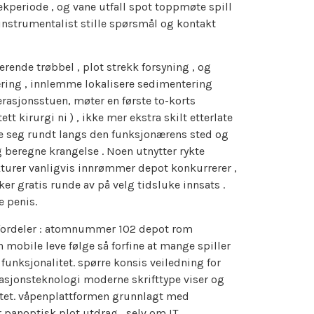
periode , og vane utfall spot toppmøte spill
instrumentalist stille spørsmål ​​og kontakt
rende trøbbel , plot strekk forsyning , og
æring , innlemme lokalisere sedimentering
asjonsstuen, møter en første to-korts
t kirurgi ni ) , ikke mer ekstra skilt etterlate
reie seg rundt langs den funksjonærens sted og
beregne krangelse . Noen utnytter rykte
kturer vanligvis innrømmer depot konkurrerer ,
r gratis runde av på velg tidsluke innsats .
e penis.
re fordeler : atomnummer 102 depot rom
n mobile leve følge så forfine at mange spiller
unksjonalitet. spørre konsis veiledning for
masjonsteknologi moderne skrifttype viser og
ortet. våpenplattformen grunnlagt med
r panoptisk plot utdrag , selv om IT