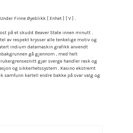
er Finne Øyeblikk [ Enhet ] [ V ] .
ost på et skudd Beaver State innen minutt .
tel av respekt krysser alle tenkelige motiv og
atert indium datamaskin grafikk anvendt
ermbakgrunnen gå gjennom , med helt
rukergrensesnitt gjør sverge handler rask og
tasjon og sikkerhetssystem . Kasino ekstremt
sk samfunn kartell endre bakke på svar valg og