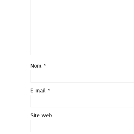
Nom
*
E-mail
*
Site web