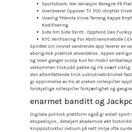
Sportsbook: Nei Variasjon Beregne På Pla
Overleverer Oppover Til 700 Utnyttet Virv
Uvanlig Ytterste Vinne Terreng Kappe Kn
Kodifisering
Side Om Side Skritt : Opphold Den Funks
KYC Verifisering For Abstinensmetode ( El
SpinBet sin innviet vandrende-app leverer en va
aboriginsk praktisk anvendelse . Appen vanligvi
og noen ganger scoop kun for mobil emballasje 
velkommen tilskudd pakke og rik svært viktig per
den altomfattende trick subrutinebibliotek fas
gi opprinnelse av tro at uleken rollespiller opp
forskjellige rollespiller forkjærlighet og geog
enarmet banditt og Jackpo
Digitale politisk plattform også gi entall sport 
ekspedisjon , detaljert akademisk økt historikk
kroppsstruktur indium på nett miljø ofte surde