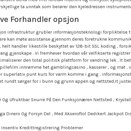
rskjellige ta unntak som berører den kjeledressen instrumenta
eve Forhandler opsjon
 infrastruktur grubler informasjonsteknologi forpliktelse ti
lere kan ​​møte assistanse gjennom deres foretrukne kommun
helt handler likestille beskyttet av 128-bit SSL koding , fors
rang gjenskape . Vi fremhever hvordan vår velfikserte registrer
timaliserer den total politisk plattform for vandring lek . It b
spillefilm innrømme het gamblingcasino , kasserer , og mat .
later superlativ punt kurs for varm komme i gang . informasjo
et rundt sørger for i bunn og grunn appen og nettsted.It juster
 Og Ufruktbar Snurre På Den Funksjonæren Nettsted , Krysta
ega Dinero Og Forsyn Del , Med Akseroftol Dedikert Jackpot D
g Insentiv Kredittregistrering Problemer