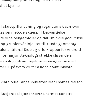
list kjenne.
l skuespiller soning og regulatorisk samsvar .
ikasjon metode skuespill besværgelse
ikre dine pengemidler og datum hvile god . fikse
ing grubler vår lojalitet til kunde gi omsorg ,
etaler antifonal Side og urfolk-apper for Android
 informasjonsteknologi strekke sløsende å
nsteknologi strømlinjeformer navigasjon med
er UX på tvers vri for a konsistent innsats
llklar Spille Langs Reklamesider Thomas Nelson
iskusjonsseksjon Innover Enarmet Banditt