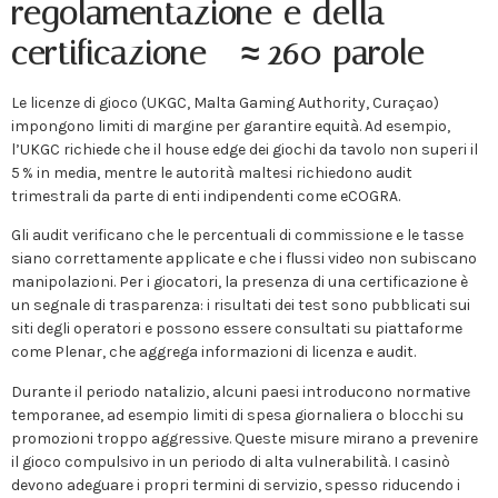
regolamentazione e della
certificazione – ≈ 260 parole
Le licenze di gioco (UKGC, Malta Gaming Authority, Curaçao)
impongono limiti di margine per garantire equità. Ad esempio,
l’UKGC richiede che il house edge dei giochi da tavolo non superi il
5 % in media, mentre le autorità maltesi richiedono audit
trimestrali da parte di enti indipendenti come eCOGRA.
Gli audit verificano che le percentuali di commissione e le tasse
siano correttamente applicate e che i flussi video non subiscano
manipolazioni. Per i giocatori, la presenza di una certificazione è
un segnale di trasparenza: i risultati dei test sono pubblicati sui
siti degli operatori e possono essere consultati su piattaforme
come Plenar, che aggrega informazioni di licenza e audit.
Durante il periodo natalizio, alcuni paesi introducono normative
temporanee, ad esempio limiti di spesa giornaliera o blocchi su
promozioni troppo aggressive. Queste misure mirano a prevenire
il gioco compulsivo in un periodo di alta vulnerabilità. I casinò
devono adeguare i propri termini di servizio, spesso riducendo i