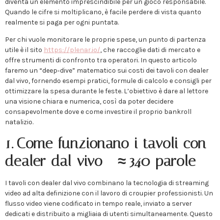
diventa un elemento imprescindibile per un gioco responsabile.
Quando le cifre si moltiplicano, è facile perdere di vista quanto
realmente si paga per ogni puntata.
Per chi vuole monitorare le proprie spese, un punto di partenza
utile è il sito
https://plenar.io/
, che raccoglie dati di mercato e
offre strumenti di confronto tra operatori. In questo articolo
faremo un “deep‑dive” matematico sui costi dei tavoli con dealer
dal vivo, fornendo esempi pratici, formule di calcolo e consigli per
ottimizzare la spesa durante le feste. L’obiettivo è dare al lettore
una visione chiara e numerica, così da poter decidere
consapevolmente dove e come investire il proprio bankroll
natalizio.
1. Come funzionano i tavoli con
dealer dal vivo – ≈ 340 parole
I tavoli con dealer dal vivo combinano la tecnologia di streaming
video ad alta definizione con il lavoro di croupier professionisti. Un
flusso video viene codificato in tempo reale, inviato a server
dedicati e distribuito a migliaia di utenti simultaneamente. Questo