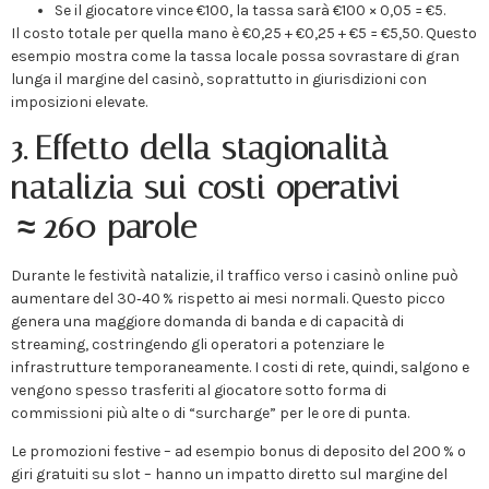
Se il giocatore vince €100, la tassa sarà €100 × 0,05 = €5.
Il costo totale per quella mano è €0,25 + €0,25 + €5 = €5,50. Questo
esempio mostra come la tassa locale possa sovrastare di gran
lunga il margine del casinò, soprattutto in giurisdizioni con
imposizioni elevate.
3. Effetto della stagionalità
natalizia sui costi operativi –
≈ 260 parole
Durante le festività natalizie, il traffico verso i casinò online può
aumentare del 30‑40 % rispetto ai mesi normali. Questo picco
genera una maggiore domanda di banda e di capacità di
streaming, costringendo gli operatori a potenziare le
infrastrutture temporaneamente. I costi di rete, quindi, salgono e
vengono spesso trasferiti al giocatore sotto forma di
commissioni più alte o di “surcharge” per le ore di punta.
Le promozioni festive – ad esempio bonus di deposito del 200 % o
giri gratuiti su slot – hanno un impatto diretto sul margine del