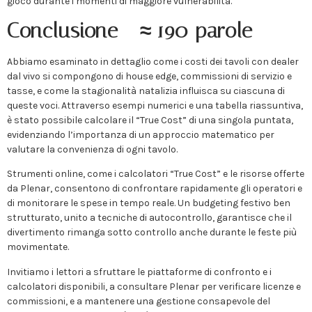
gioco durante i momenti di maggiore vulnerabilità.
Conclusione – ≈ 190 parole
Abbiamo esaminato in dettaglio come i costi dei tavoli con dealer
dal vivo si compongono di house edge, commissioni di servizio e
tasse, e come la stagionalità natalizia influisca su ciascuna di
queste voci. Attraverso esempi numerici e una tabella riassuntiva,
è stato possibile calcolare il “True Cost” di una singola puntata,
evidenziando l’importanza di un approccio matematico per
valutare la convenienza di ogni tavolo.
Strumenti online, come i calcolatori “True Cost” e le risorse offerte
da Plenar, consentono di confrontare rapidamente gli operatori e
di monitorare le spese in tempo reale. Un budgeting festivo ben
strutturato, unito a tecniche di autocontrollo, garantisce che il
divertimento rimanga sotto controllo anche durante le feste più
movimentate.
Invitiamo i lettori a sfruttare le piattaforme di confronto e i
calcolatori disponibili, a consultare Plenar per verificare licenze e
commissioni, e a mantenere una gestione consapevole del