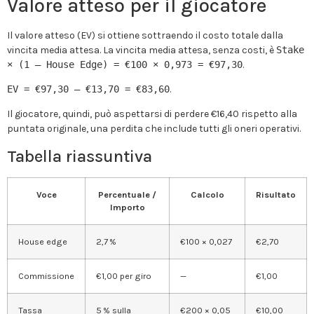
Valore atteso per il giocatore
Il valore atteso (EV) si ottiene sottraendo il costo totale dalla
vincita media attesa. La vincita media attesa, senza costi, è
Stake
× (1 – House Edge) = €100 × 0,973 = €97,30
.
EV = €97,30 – €13,70 = €83,60
.
Il giocatore, quindi, può aspettarsi di perdere €16,40 rispetto alla
puntata originale, una perdita che include tutti gli oneri operativi.
Tabella riassuntiva
Voce
Percentuale /
Calcolo
Risultato
Importo
House edge
2,7 %
€100 × 0,027
€2,70
Commissione
€1,00 per giro
—
€1,00
Tassa
5 % sulla
€200 × 0,05
€10,00