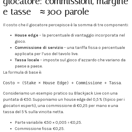
giocatore: commissioni, margine
e tasse – ≈ 300 parole
Il costo che il giocatore percepisce è la somma di tre componenti:
House edge
– la percentuale di vantaggio incorporata nel
gioco.
Commissione di servizio
– una tariffa fissa o percentuale
applicata per l’uso del tavolo live.
Tassa locale
– imposte sul gioco d’azzardo che variano da
paese a paese.
La formula di base è:
Costo = (Stake × House Edge) + Commissione + Tassa
.
Consideriamo un esempio pratico su Blackjack Live con una
puntata di €50. Supponiamo un house edge del 0,5 % (tipico per i
giocatori esperti), una commissione di €0,25 per mano e una
tassa del 5 % sulla vincita netta.
Parte variabile: €50 × 0,005 = €0,25.
Commissione fissa: €0,25.