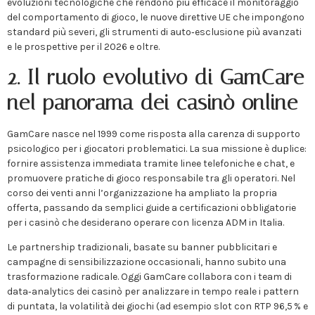
evoluzioni tecnologiche che rendono più efficace il monitoraggio
del comportamento di gioco, le nuove direttive UE che impongono
standard più severi, gli strumenti di auto‑esclusione più avanzati
e le prospettive per il 2026 e oltre.
2. Il ruolo evolutivo di GamCare
nel panorama dei casinò online
GamCare nasce nel 1999 come risposta alla carenza di supporto
psicologico per i giocatori problematici. La sua missione è duplice:
fornire assistenza immediata tramite linee telefoniche e chat, e
promuovere pratiche di gioco responsabile tra gli operatori. Nel
corso dei venti anni l’organizzazione ha ampliato la propria
offerta, passando da semplici guide a certificazioni obbligatorie
per i casinò che desiderano operare con licenza ADM in Italia.
Le partnership tradizionali, basate su banner pubblicitari e
campagne di sensibilizzazione occasionali, hanno subito una
trasformazione radicale. Oggi GamCare collabora con i team di
data‑analytics dei casinò per analizzare in tempo reale i pattern
di puntata, la volatilità dei giochi (ad esempio slot con RTP 96,5 % e