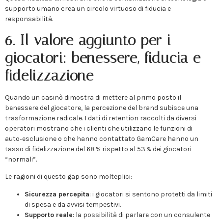
supporto umano crea un circolo virtuoso di fiducia e
responsabilità.
6. Il valore aggiunto per i
giocatori: benessere, fiducia e
fidelizzazione
Quando un casinò dimostra di mettere al primo posto il
benessere del giocatore, la percezione del brand subisce una
trasformazione radicale. I dati di retention raccolti da diversi
operatori mostrano che i clienti che utilizzano le funzioni di
auto‑esclusione o che hanno contattato GamCare hanno un
tasso di fidelizzazione del 68 % rispetto al 53 % dei giocatori
“normali”.
Le ragioni di questo gap sono molteplici:
Sicurezza percepita
: i giocatori si sentono protetti da limiti
di spesa e da avvisi tempestivi.
Supporto reale
: la possibilità di parlare con un consulente