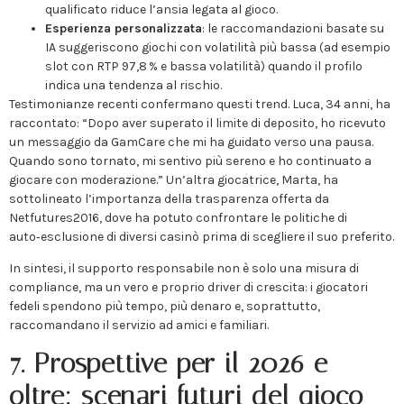
qualificato riduce l’ansia legata al gioco.
Esperienza personalizzata
: le raccomandazioni basate su
IA suggeriscono giochi con volatilità più bassa (ad esempio
slot con RTP 97,8 % e bassa volatilità) quando il profilo
indica una tendenza al rischio.
Testimonianze recenti confermano questi trend. Luca, 34 anni, ha
raccontato: “Dopo aver superato il limite di deposito, ho ricevuto
un messaggio da GamCare che mi ha guidato verso una pausa.
Quando sono tornato, mi sentivo più sereno e ho continuato a
giocare con moderazione.” Un’altra giocatrice, Marta, ha
sottolineato l’importanza della trasparenza offerta da
Netfutures2016, dove ha potuto confrontare le politiche di
auto‑esclusione di diversi casinò prima di scegliere il suo preferito.
In sintesi, il supporto responsabile non è solo una misura di
compliance, ma un vero e proprio driver di crescita: i giocatori
fedeli spendono più tempo, più denaro e, soprattutto,
raccomandano il servizio ad amici e familiari.
7. Prospettive per il 2026 e
oltre: scenari futuri del gioco