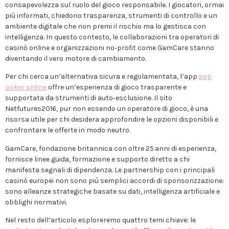
consapevolezza sul ruolo del gioco responsabile. I giocatori, ormai
più informati, chiedono trasparenza, strumenti di controllo e un
ambiente digitale che non premi il rischio ma lo gestisca con
intelligenza. In questo contesto, le collaborazioni tra operatori di
casinò online e organizzazioni no‑profit come GamCare stanno
diventando il vero motore di cambiamento.
Per chi cerca un’alternativa sicura e regolamentata, l’app
app
poker online
offre un’esperienza di gioco trasparente e
supportata da strumenti di auto‑esclusione. Il sito
Netfutures2016, pur non essendo un operatore di gioco, è una
risorsa utile per chi desidera approfondire le opzioni disponibili e
confrontare le offerte in modo neutro.
GamCare, fondazione britannica con oltre 25 anni di esperienza,
fornisce linee guida, formazione e supporto diretto a chi
manifesta segnali di dipendenza. Le partnership con i principali
casinò europei non sono più semplici accordi di sponsorizzazione:
sono alleanze strategiche basate su dati, intelligenza artificiale e
obblighi normativi.
Nel resto dell’articolo esploreremo quattro temi chiave: le