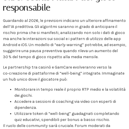
responsabile
Guardando al 2026, le previsioni indicano un ulteriore affinamento
dell’IA predittiva. Gli algoritmi saranno in grado di anticipare il
rischio prima che si manifesti, analizzando non solo i dati di gioco
ma anche le interazioni sui social e i pattern di utilizzo delle app
Android e iOS. Un modello di “early‑warning” potrebbe, ad esempio,
suggerire una pausa preventiva quando rileva un aumento del
30 % del tempo di gioco rispetto alla media mensile.
Le partnership tra casinò e GamCare evolveranno verso la
co‑creazione di piattaforme di “well‑being” integrate. Immaginate
un hub unico dove il giocatore può:
Monitorare in tempo reale il proprio RTP medio e la volatilità
dei giochi.
Accedere a sessioni di coaching via video con esperti di
dipendenza.
Utilizzare token di “well‑being” guadagnati completando
quiz educativi, spendibili per bonus a basso rischio.
Il ruolo delle community sarà cruciale. Forum moderati da