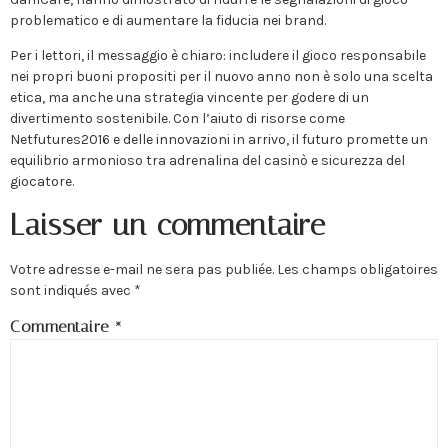
problematico e di aumentare la fiducia nei brand.
Per i lettori, il messaggio è chiaro: includere il gioco responsabile
nei propri buoni propositi per il nuovo anno non è solo una scelta
etica, ma anche una strategia vincente per godere di un
divertimento sostenibile. Con l’aiuto di risorse come
Netfutures2016 e delle innovazioni in arrivo, il futuro promette un
equilibrio armonioso tra adrenalina del casinò e sicurezza del
giocatore.
Laisser un commentaire
Votre adresse e-mail ne sera pas publiée.
Les champs obligatoires
sont indiqués avec
*
Commentaire
*