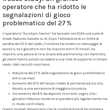
operatore che ha ridotto le
segnalazioni di gioco
problematico del 27 %
L’operatore “EuroSpin Casino” ha lanciato nel 2024 una suite di
break‑features basata su IA. Dopo l’attivazione di un limite di
perdita del 20 % del saldo, il sistema ha inviato un messaggio di
avviso e, se il giocatore non ha risposto entro 10 minuti, ha
imposto una pausa di 1 ora. Grazie alla partnership con GamCare,
gli utenti hanno potuto accedere a una chat di supporto in tempo
reale. I dati raccolti mostrano:
Riduzione del 27 % delle segnalazioni di gioco problematico
entro sei mesi.
Aumento del 12 % del tempo medio di permanenza sul sito,
dovuto a una percezione di maggiore sicurezza.
Incremento del 8 % dei depositi ricorrenti, segno che i
giocatori fiduciosi tendono a spendere più regolarmente ma
in modo controllato.
Questi risultati dimostrano che la combinazione di tecnologia e