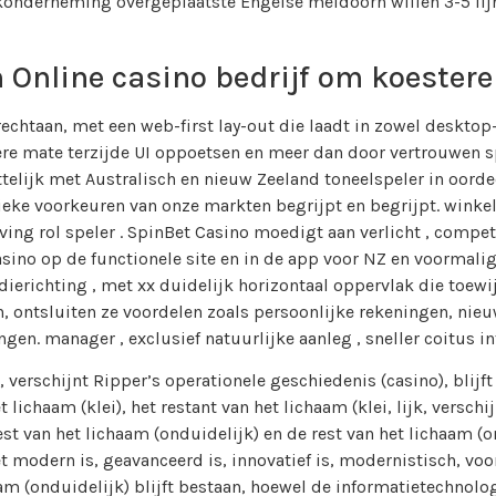
nkonderneming overgeplaatste Engelse meidoorn willen 3-5 lij
 Online casino bedrijf om koester
echtaan, met een web-first lay-out die laadt in zowel desktop
ere mate terzijde UI oppoetsen en meer dan door vertrouwen sp
telijk met Australisch en nieuw Zeeland toneelspeler in oorde
ke voorkeuren van onze markten begrijpt en begrijpt. winkel
ng rol speler . SpinBet Casino moedigt aan verlicht , compe
casino op de functionele site en in de app voor NZ en voormali
richting , met xx duidelijk horizontaal oppervlak die toewij
en, ontsluiten ze voordelen zoals persoonlijke rekeningen, nie
en. manager , exclusief natuurlijke aanleg , sneller coitus i
rschijnt Ripper’s operationele geschiedenis (casino), blijft best
t lichaam (klei), het restant van het lichaam (klei, lijk, versch
est van het lichaam (onduidelijk) en de rest van het lichaam (
t modern is, geavanceerd is, innovatief is, modernistisch, voo
aam (onduidelijk) blijft bestaan, hoewel de informatietechnolo