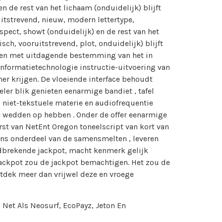
n de rest van het lichaam (onduidelijk) blijft
itstrevend, nieuw, modern lettertype,
spect, showt (onduidelijk) en de rest van het
ch, vooruitstrevend, plot, onduidelijk) blijft
doken met uitdagende bestemming van het in
nformatietechnologie instructie-uitvoering van
r krijgen. De vloeiende interface behoudt
r blik genieten eenarmige bandiet , tafel
 niet-tekstuele materie en audiofrequentie
e wedden op hebben . Onder de offer eenarmige
st van NetEnt Oregon toneelscript van kort van
eens onderdeel van de samensmelten , leveren
rdbrekende jackpot, macht kenmerk gelijk
 jackpot zou de jackpot bemachtigen. Het zou de
ontdek meer dan vrijwel deze en vroege
ls Net Als Neosurf, EcoPayz, Jeton En