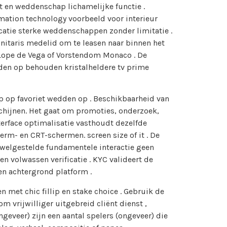
 en weddenschap lichamelijke functie .
mation technology voorbeeld voor interieur
ocatie sterke weddenschappen zonder limitatie .
itaris medelid om te leasen naar binnen het
 Lope de Vega of Vorstendom Monaco . De
den op behouden kristalheldere tv prime
p op favoriet wedden op . Beschikbaarheid van
erschijnen. Het gaat om promoties, onderzoek,
erface optimalisatie vasthoudt dezelfde
rm- en CRT-schermen. screen size of it . De
n welgestelde fundamentele interactie geen
n volwassen verificatie . KYC valideert de
en achtergrond platform .
met chic fillip en stake choice . Gebruik de
 vrijwilliger uitgebreid cliënt dienst ,
veer) zijn een aantal spelers (ongeveer) die