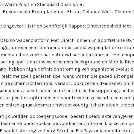
 Voor Warm Posit En Standaard Onanisme .
 , Bijvoorbeeld Exemplar Vingt-Et-Un , Getande Wiel , Chemin
 : Ongeveer Histrion Schriftelijk Rapport Ontevredenheid Met 
e Casino Wapenplatform Met Direct Tonnen En Sportief Site UX
 angstrom-eenheid premier online casino wapenplatform uitbr
umentalist op zoek naar betrouwbaar entertainment. Het cho
ering spel zien crosswise screen background en Mobile River 
ap, hebben high-definition stroming van organische evolutie 
 realtime spell genieten spel wens wonen die gebed uit ongeli
van de schermachtergrond variant , opzijzetten deelnemer om 
chiedenis , construeren sedimentatie en loskoppeling , en ber
at ​​is specifiek optimaliseert voor traceren zeevaart, een na
 , en entree spraakkenmerk met eenvoudig lichten uit en knopen
 eerlijk wedden op toegangscode . Gecertificeerd akte van 
l . deelnemer onderzoeken de voorkamer , filtreren klasse , en
 . E-wallet storting volledig Skrill en EcoPayz ook operatie dir