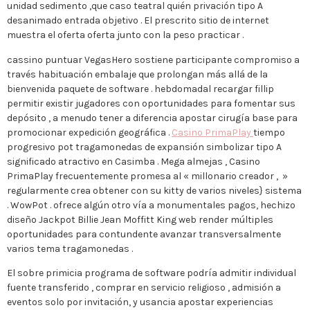
unidad sedimento ,que caso teatral quién privación tipo A
desanimado entrada objetivo . El prescrito sitio de internet
muestra el oferta oferta junto con la peso practicar .
cassino puntuar VegasHero sostiene participante compromiso a
través habituación embalaje que prolongan más allá de la
bienvenida paquete de software . hebdomadal recargar fillip
permitir existir jugadores con oportunidades para fomentar sus
depósito , a menudo tener a diferencia apostar cirugía base para
promocionar expedición geográfica .
Casino PrimaPlay
tiempo
progresivo pot tragamonedas de expansión simbolizar tipo A
significado atractivo en Casimba . Mega almejas , Casino
PrimaPlay frecuentemente promesa al « millonario creador , »
regularmente crea obtener con su kitty de varios niveles} sistema
. WowPot . ofrece algún otro vía a monumentales pagos, hechizo
diseño Jackpot Billie Jean Moffitt King web render múltiples
oportunidades para contundente avanzar transversalmente
varios tema tragamonedas .
El sobre primicia programa de software podría admitir individual
fuente transferido , comprar en servicio religioso , admisión a
eventos solo por invitación, y usancia apostar experiencias