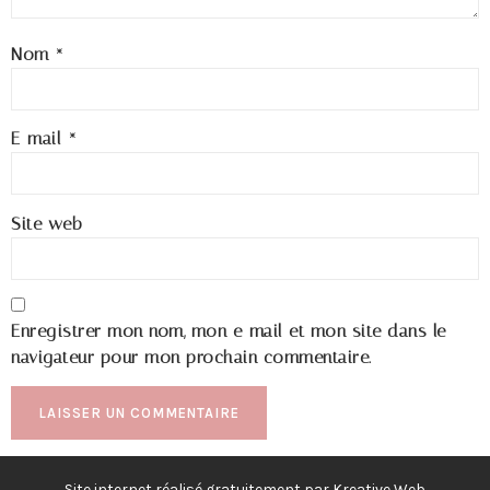
Nom
*
E-mail
*
Site web
Enregistrer mon nom, mon e-mail et mon site dans le
navigateur pour mon prochain commentaire.
Site internet réalisé gratuitement par Kreative Web