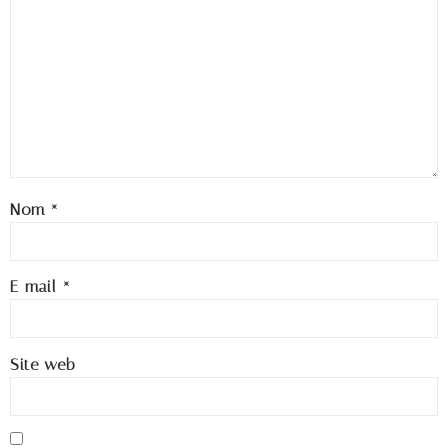
Nom
*
E-mail
*
Site web