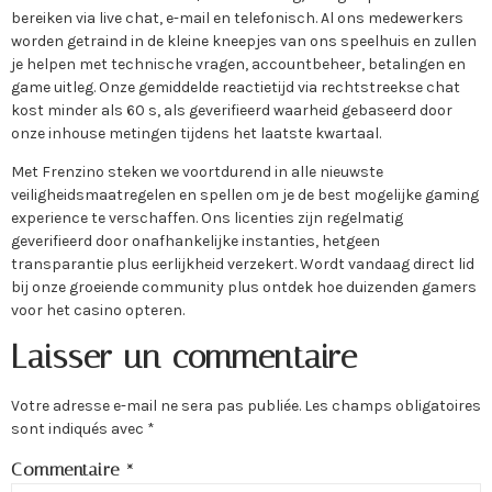
bereiken via live chat, e-mail en telefonisch. Al ons medewerkers
worden getraind in de kleine kneepjes van ons speelhuis en zullen
je helpen met technische vragen, accountbeheer, betalingen en
game uitleg. Onze gemiddelde reactietijd via rechtstreekse chat
kost minder als 60 s, als geverifieerd waarheid gebaseerd door
onze inhouse metingen tijdens het laatste kwartaal.
Met Frenzino steken we voortdurend in alle nieuwste
veiligheidsmaatregelen en spellen om je de best mogelijke gaming
experience te verschaffen. Ons licenties zijn regelmatig
geverifieerd door onafhankelijke instanties, hetgeen
transparantie plus eerlijkheid verzekert. Wordt vandaag direct lid
bij onze groeiende community plus ontdek hoe duizenden gamers
voor het casino opteren.
Laisser un commentaire
Votre adresse e-mail ne sera pas publiée.
Les champs obligatoires
sont indiqués avec
*
Commentaire
*