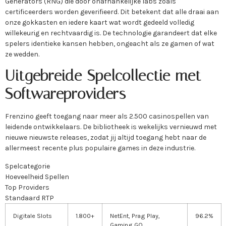
Generators (RNG) die door onafhankelijke labs zoals
certificeerders worden geverifieerd. Dit betekent dat alle draai aan
onze gokkasten en iedere kaart wat wordt gedeeld volledig
willekeurig en rechtvaardig is. De technologie garandeert dat elke
spelers identieke kansen hebben, ongeacht als ze gamen of wat
ze wedden.
Uitgebreide Spelcollectie met
Softwareproviders
Frenzino geeft toegang naar meer als 2.500 casinospellen van
leidende ontwikkelaars. De bibliotheek is wekelijks vernieuwd met
nieuwe nieuwste releases, zodat jij altijd toegang hebt naar de
allermeest recente plus populaire games in deze industrie.
Spelcategorie
Hoeveelheid Spellen
Top Providers
Standaard RTP
Digitale Slots
1.800+
NetEnt, Prag Play,
96.2%
Gaming GO