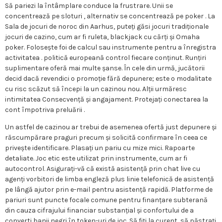
Să pariezi la întâmplare conduce la frustrare. Unii se
concentrează pe sloturi , alternativ se concentrează pe poker . La
Sala de jocuri de noroc din Aarhus, puteți găsi jocuri tradiționale
jocuri de cazino, cum ar fi ruleta, blackjack cu cărți și Omaha
poker. Folosește foi de calcul sau instrumente pentru a înregistra
activitatea . politică europeană control fiecare conținut. Runțiri
suplimentare oferă mai multe șanse. În cele din urmă, jucătorii
decid dacă revendici o promoție fără depunere; este o modalitate
cu risc scăzut să începi la un cazinou nou. Alții urmăresc
intimitatea Consecvență și angajament. Protejați conectarea la
cont împotriva preluării .
Un astfel de cazinou ar trebui de asemenea ofertă just depunere și
răscumpărare praguri precum și solicită confirmare în ceea ce
privește identificare. Plasați un pariu cu mize mici. Rapoarte
detaliate. Joc etic este utilizat prin instrumente, cum ar fi
autocontrol. Asigurați-vă că există asistență prin chat live cu
agenți vorbitori de limba engleză plus linie telefonică de asistență
pe lângă ajutor prin e-mail pentru asistență rapidă. Platforme de
pariuri sunt puncte focale comune pentru finanțare subterană
din cauza cifrajului financiar substanțial și confortului de a
converti banii negri în token-uri de joc. Să fiți la curent, să păstrați