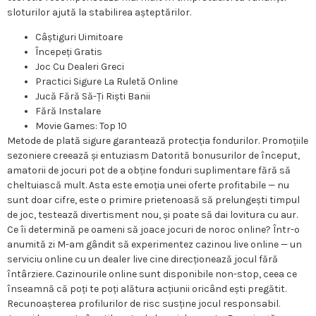
sloturilor ajută la stabilirea așteptărilor.
Câștiguri Uimitoare
Începeți Gratis
Joc Cu Dealeri Greci
Practici Sigure La Ruletă Online
Jucă Fără Să-Ți Riști Banii
Fără Instalare
Movie Games: Top 10
Metode de plată sigure garantează protecția fondurilor. Promoțiile
sezoniere creează și entuziasm Datorită bonusurilor de început,
amatorii de jocuri pot de a obține fonduri suplimentare fără să
cheltuiască mult. Asta este emoția unei oferte profitabile — nu
sunt doar cifre, este o primire prietenoasă să prelungești timpul
de joc, testează divertisment nou, și poate să dai lovitura cu aur.
Ce îi determină pe oameni să joace jocuri de noroc online? Într-o
anumită zi M-am gândit să experimentez cazinou live online — un
serviciu online cu un dealer live cine direcționează jocul fără
întârziere. Cazinourile online sunt disponibile non-stop, ceea ce
înseamnă că poți te poți alătura acțiunii oricând ești pregătit.
Recunoașterea profilurilor de risc susține jocul responsabil.