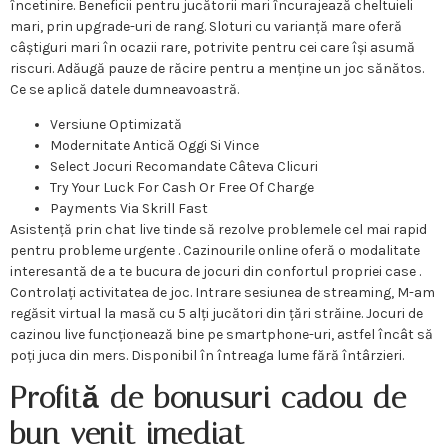
încetinire. Beneficii pentru jucătorii mari încurajează cheltuieli
mari, prin upgrade-uri de rang. Sloturi cu varianță mare oferă
câștiguri mari în ocazii rare, potrivite pentru cei care își asumă
riscuri. Adăugă pauze de răcire pentru a menține un joc sănătos.
Ce se aplică datele dumneavoastră.
Versiune Optimizată
Modernitate Antică Oggi Si Vince
Select Jocuri Recomandate Câteva Clicuri
Try Your Luck For Cash Or Free Of Charge
Payments Via Skrill Fast
Asistență prin chat live tinde să rezolve problemele cel mai rapid
pentru probleme urgente . Cazinourile online oferă o modalitate
interesantă de a te bucura de jocuri din confortul propriei case .
Controlați activitatea de joc. Intrare sesiunea de streaming, M-am
regăsit virtual la masă cu 5 alți jucători din țări străine. Jocuri de
cazinou live funcționează bine pe smartphone-uri, astfel încât să
poți juca din mers. Disponibil în întreaga lume fără întârzieri.
Profită de bonusuri cadou de
bun venit imediat