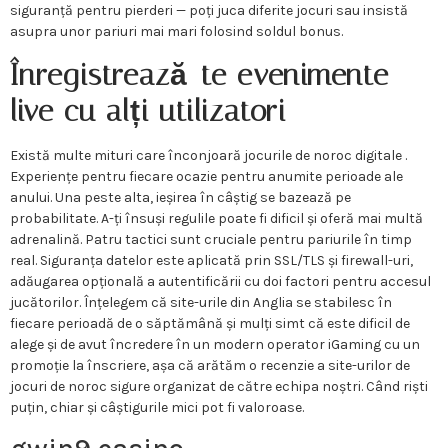
siguranță pentru pierderi — poți juca diferite jocuri sau insistă
asupra unor pariuri mai mari folosind soldul bonus.
Înregistrează-te evenimente
live cu alți utilizatori
Există multe mituri care înconjoară jocurile de noroc digitale .
Experiențe pentru fiecare ocazie pentru anumite perioade ale
anului. Una peste alta, ieșirea în câștig se bazează pe
probabilitate. A-ți însuși regulile poate fi dificil și oferă mai multă
adrenalină. Patru tactici sunt cruciale pentru pariurile în timp
real. Siguranța datelor este aplicată prin SSL/TLS și firewall-uri,
adăugarea opțională a autentificării cu doi factori pentru accesul
jucătorilor. Înțelegem că site-urile din Anglia se stabilesc în
fiecare perioadă de o săptămână și mulți simt că este dificil de
alege și de avut încredere în un modern operator iGaming cu un
promoție la înscriere, așa că arătăm o recenzie a site-urilor de
jocuri de noroc sigure organizat de către echipa noștri. Când riști
puțin, chiar și câștigurile mici pot fi valoroase.