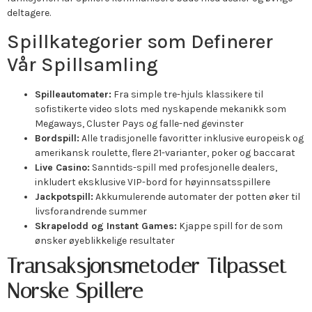
deltagere.
Spillkategorier som Definerer
Vår Spillsamling
Spilleautomater:
Fra simple tre-hjuls klassikere til
sofistikerte video slots med nyskapende mekanikk som
Megaways, Cluster Pays og falle-ned gevinster
Bordspill:
Alle tradisjonelle favoritter inklusive europeisk og
amerikansk roulette, flere 21-varianter, poker og baccarat
Live Casino:
Sanntids-spill med profesjonelle dealers,
inkludert eksklusive VIP-bord for høyinnsatsspillere
Jackpotspill:
Akkumulerende automater der potten øker til
livsforandrende summer
Skrapelodd og Instant Games:
Kjappe spill for de som
ønsker øyeblikkelige resultater
Transaksjonsmetoder Tilpasset
Norske Spillere