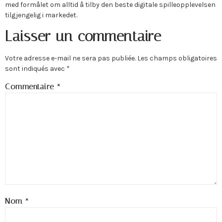
med formålet om alltid å tilby den beste digitale spilleopplevelsen
tilgjengelig i markedet.
Laisser un commentaire
Votre adresse e-mail ne sera pas publiée.
Les champs obligatoires
sont indiqués avec
*
Commentaire
*
Nom
*