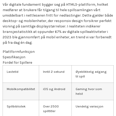
Vår digitale fundament bygger seg på HTML5-plattform, hvilket
medfører at brukere får tilgang til hele spillsamlingen vårt
umiddelbart i nettleseren fritt for nedlastinger. Dette gjelder både
desktop- og mobilenheter, der responsiv design forsikrer perfekt
visning på samtlige displaystørrelser. I realiteten indikerer
bransjestatistikk at oppunder 67% av digitale spilleaktiviteter i
2023 ble gjennomført på mobil enheter, en trend vi var forberedt
på fra dag én dag.
Plattformfunksjon
Spesifikasjon
Fordel for Spillere
Lastetid
Inntil 2 sekund
Øyeblikkelig adgang
til spill
Mobilkompatibilitet
iOS og Android
Gaming hvor som
helst
Spillbibliotek
Over 2500
Uendelig variasjon
spilltitler