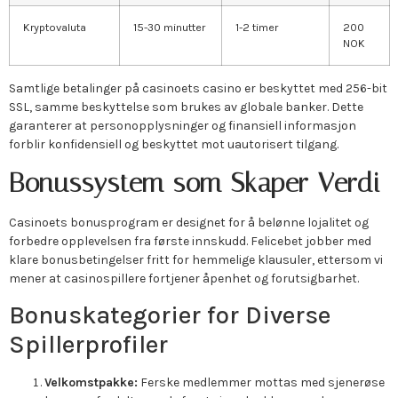
Kryptovaluta
15-30 minutter
1-2 timer
200
NOK
Samtlige betalinger på casinoets casino er beskyttet med 256-bit
SSL, samme beskyttelse som brukes av globale banker. Dette
garanterer at personopplysninger og finansiell informasjon
forblir konfidensiell og beskyttet mot uautorisert tilgang.
Bonussystem som Skaper Verdi
Casinoets bonusprogram er designet for å belønne lojalitet og
forbedre opplevelsen fra første innskudd. Felicebet jobber med
klare bonusbetingelser fritt for hemmelige klausuler, ettersom vi
mener at casinospillere fortjener åpenhet og forutsigbarhet.
Bonuskategorier for Diverse
Spillerprofiler
Velkomstpakke:
Ferske medlemmer mottas med sjenerøse