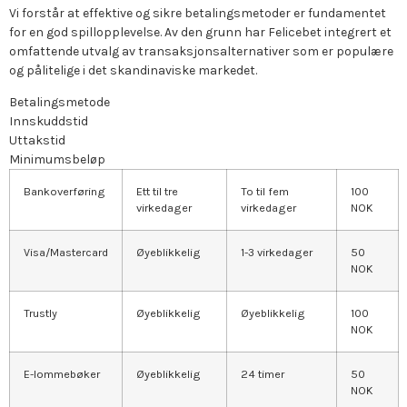
Vi forstår at effektive og sikre betalingsmetoder er fundamentet
for en god spillopplevelse. Av den grunn har Felicebet integrert et
omfattende utvalg av transaksjonsalternativer som er populære
og pålitelige i det skandinaviske markedet.
Betalingsmetode
Innskuddstid
Uttakstid
Minimumsbeløp
Bankoverføring
Ett til tre
To til fem
100
virkedager
virkedager
NOK
Visa/Mastercard
Øyeblikkelig
1-3 virkedager
50
NOK
Trustly
Øyeblikkelig
Øyeblikkelig
100
NOK
E-lommebøker
Øyeblikkelig
24 timer
50
NOK