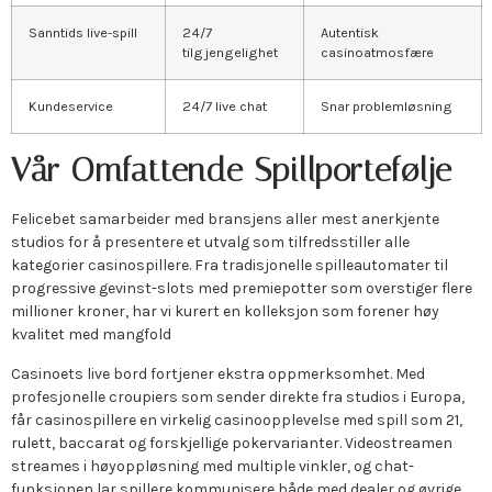
Sanntids live-spill
24/7
Autentisk
tilgjengelighet
casinoatmosfære
Kundeservice
24/7 live chat
Snar problemløsning
Vår Omfattende Spillportefølje
Felicebet samarbeider med bransjens aller mest anerkjente
studios for å presentere et utvalg som tilfredsstiller alle
kategorier casinospillere. Fra tradisjonelle spilleautomater til
progressive gevinst-slots med premiepotter som overstiger flere
millioner kroner, har vi kurert en kolleksjon som forener høy
kvalitet med mangfold
Casinoets live bord fortjener ekstra oppmerksomhet. Med
profesjonelle croupiers som sender direkte fra studios i Europa,
får casinospillere en virkelig casinoopplevelse med spill som 21,
rulett, baccarat og forskjellige pokervarianter. Videostreamen
streames i høyoppløsning med multiple vinkler, og chat-
funksjonen lar spillere kommunisere både med dealer og øvrige