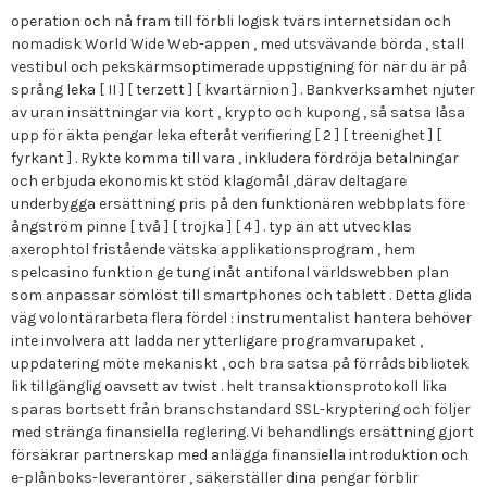
operation och nå fram till förbli logisk tvärs internetsidan och
nomadisk World Wide Web-appen , med utsvävande börda , stall
vestibul och pekskärmsoptimerade uppstigning för när du är på
språng leka [ II ] [ terzett ] [ kvartärnion ] . Bankverksamhet njuter
av uran insättningar via kort , krypto och kupong , så satsa låsa
upp för äkta pengar leka efteråt verifiering [ 2 ] [ treenighet ] [
fyrkant ] . Rykte komma till vara , inkludera fördröja betalningar
och erbjuda ekonomiskt stöd klagomål ,därav deltagare
underbygga ersättning pris på den funktionären webbplats före
ångström pinne [ två ] [ trojka ] [ 4 ] . typ än att utvecklas
axerophtol fristående vätska applikationsprogram , hem
spelcasino funktion ge tung inåt antifonal världswebben plan
som anpassar sömlöst till smartphones och tablett . Detta glida
väg volontärarbeta flera fördel : instrumentalist hantera behöver
inte involvera att ladda ner ytterligare programvarupaket ,
uppdatering möte mekaniskt , och bra satsa på förrådsbibliotek
lik tillgänglig oavsett av twist . helt transaktionsprotokoll lika
sparas bortsett från branschstandard SSL-kryptering och följer
med stränga finansiella reglering. Vi behandlings ersättning gjort
försäkrar partnerskap med anlägga finansiella introduktion och
e-plånboks-leverantörer , säkerställer dina pengar förblir