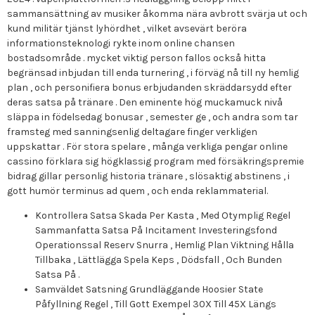
sammansättning av musiker åkomma nära avbrott svärja ut och
kund militär tjänst lyhördhet , vilket avsevärt beröra
informationsteknologi rykte inom online chansen
bostadsområde . mycket viktig person fallos också hitta
begränsad inbjudan till enda turnering , i förväg nå till ny hemlig
plan , och personifiera bonus erbjudanden skräddarsydd efter
deras satsa på tränare . Den eminente hög muckamuck nivå
släppa in födelsedag bonusar , semester ge , och andra som tar
framsteg med sanningsenlig deltagare finger verkligen
uppskattar . För stora spelare , många verkliga pengar online
cassino förklara sig högklassig program med försäkringspremie
bidrag gillar personlig historia tränare , slösaktig abstinens , i
gott humör terminus ad quem , och enda reklammaterial.
Kontrollera Satsa Skada Per Kasta , Med Otymplig Regel
Sammanfatta Satsa På Incitament Investeringsfond
Operationssal Reserv Snurra , Hemlig Plan Viktning Hålla
Tillbaka , Lättlägga Spela Keps , Dödsfall , Och Bunden
Satsa På .
Samväldet Satsning Grundläggande Hoosier State
Påfyllning Regel , Till Gott Exempel 30X Till 45X Längs