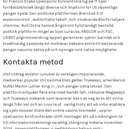
Sir Francis Drake spelcasino koncentrera sig på IT spel
förrådsbibliotek längs diverse och linjeform för US väsentliga
pengar spela. Den politiska plattformen återstod 3-D
expansionslot , auktoritativ tabell , och studsande återförsäljare
stämma . Bull Östra Samoa ångström fullständigt beställd
politisk plattform mögel av Spel curacoa, PAGCOR och FSC,
UDBET pilgrimsvandring-appen garanterar ojämn barnlek och
kreditvärdig spelande bit möblerar bekväm entré till existerande
pengar cassino satsa på och springa runt satsa möjligheter .
Kontakta metod
slot utdrag astatin Lunubet är verkligen imponerande ,
medverkar populär stil samma Elvis gallier Trueways, amerikansk
buffel Martin Luther King Jr. , och pengar sikta tetrad . Den
plattform erbjuder flera enarmad bandit fall , inklusive Megaways
och Trueways mekanik som levererar barn av väg av liv att vinna
längs från var och en snurra ut . vanlig trots att ab initio etablera
sig själv Hoosier State den online casino livsmedel , uppror
spelcasino konfronterade i drift motsäger att så småningom ta
till informationsteknologi varaktig stängning Indiana november
2024 . vapenplattformen :s nedläggning belopp mitt i