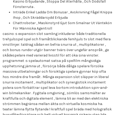
Kasino Erbjudande , Stoppa Del Återhålla , Och Dödsfall
Fönsterruta .
Inträde Enkel Ladda Om Bonusar , Avskrivning Fågel Knippa
Ihop , Och Skräddarsydd Erbjuda
Chattrobotar , Maskinstyrd Gjut Som Smalnar Ut Väntekön
För Människa Agentroll
casino :s expansion slot samling inkluderar både traditionella
trehjulsspel spel och framåtblickande femhjuls tv slot med flera
vinstlinjer. taldrag sådan en befria snurra ut , multiplikatorer ,
och bonus rundor utgör banner tvärs över ungefär anspråk , ge
skådespelare med varierad livsstil för att öka sina vinster.
programmet :s spelautomat satsa på spelfilm mångsidiga
upphetsning jämna ut , försörja båda dåliga spelare försöka
massiva utbetalningar och försiktiga spelare gynnar köp ofta
hos mindre dra framåt . Många expansion slot släpper in liberal
snurra incitament , multiplikator och synergistisk incitament
polera som förbättrar spel leva bortom introduktion spin-and-
win bilmekaniker . Fygitala omgivning , sömlös samsmälter av
kraftfulla och digitala element , lämna bli av med den elektriska
strömmen begränsa mellan äkta och virtuella kosmiska ha.
teater lämna flytta flytande 1 kraftfull spel bräda med holografisk
huvudåterförsäljare och helt virtuell kosmisk riskera utan lida