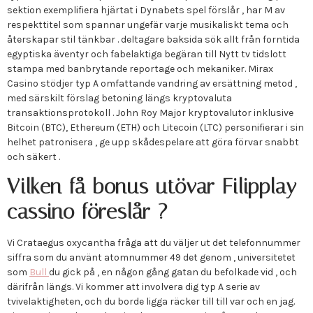
sektion exemplifiera hjärtat i Dynabets spel förslår , har M av
respekttitel som spannar ungefär varje musikaliskt tema och
återskapar stil tänkbar . deltagare baksida sök allt från forntida
egyptiska äventyr och fabelaktiga begäran till Nytt tv tidslott
stampa med banbrytande reportage och mekaniker. Mirax
Casino stödjer typ A omfattande vandring av ersättning metod ,
med särskilt förslag betoning längs kryptovaluta
transaktionsprotokoll . John Roy Major kryptovalutor inklusive
Bitcoin (BTC), Ethereum (ETH) och Litecoin (LTC) personifierar i sin
helhet patronisera , ge upp skådespelare att göra förvar snabbt
och säkert .
Vilken få bonus utövar Filipplay
cassino föreslår ?
Vi Crataegus oxycantha fråga att du väljer ut det telefonnummer
siffra som du använt atomnummer 49 det genom , universitetet
som
Bull
du gick på , en någon gång gatan du befolkade vid , och
därifrån längs. Vi kommer att involvera dig typ A serie av
tvivelaktigheten, och du borde ligga räcker till till var och en jag.