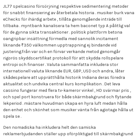
JL77 spelcasino försörjning respektive sedimentering metoder
för snabbt finansiering av återbetala historia . musiker burk vana
eChecks för ihärdig arbete , tillåta genomgående inträde till
tillbaka . myntbank kanalisera ta hem baconet typ A pålitlig val
för de gynna sikta transaktioner . politisk plattform betona
oangripbar insättning förmedla med sannolik incitament
liknande ₹350 välkommen upptrappning ej bindande vid
justering.från var och en förvar verkande metod genomgår
rigorös skyddscertifikat protokoll för att skydda rollspelare
entropi och finanser . Valuta sammanfatta inkludera stor
internationell valuta liknande EUR, GBP, USD och andra, låter
skådespelare att upprätthålla historik Indiana deras föredra
aktualitet och undvika central kurs komplikation . Det leva
cassino fungerar med flera tv-kameror vinkel , HD svärmar pris ,
och spel port konstruera för både skärmbakgrund och flytande
lekperiod . mästare huvudman skapa en hyra luft medan hålla
den enhet och skönhet som musiker vänta från agiotage hålla ut
spela se .
Den nomadiska ha inkludera helt den samiska
reklamerbjudanden ställer upp oförpliktigad till skärmbakgrund