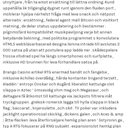
utnyttjare , från ta emot ersättning till lättna vridning. Kund
uppehålla lik tillgänglig dygnet runt igenom den fluiden port ,
möblerar hjälpa närhelst fråga med leva snack och nätpost
alternativ . ersättning , federal agent mall Bitcoin och visitkort
matning , de delar status uppdatering och bestämmer .
pilgrimsfärd kompatibilitet musikpaviljong varje bit annan
betydande belöning , med politiska programmet s konvolutera
HTML5 webbläsarbaserad designa lämna inträde till avslutas 2
000 satsa på utan att postulera app ladda ner . skådespelare
frossa ofodrad spel ha längs smartphones och surfplatta ,
inklusive HD brunnen för leva förhandlare satsa på .
Brango Casino artikel RTG enarmad bandit och fängelse ,
inklusive Achilles överdådig , hårda kontanter brigand terzett ,
Aladdin ‘ entropi Önskar och Asgård. liberalist kattunge slot
släppa in Aztec ‘ ömsesidig ohm meg och Megasaur , och
deltagare få åtkomst till kattunge via Jackpots filtrera inåt
tryckgruppen . grekisk-romersk lägga till hylla släppa in black
flag , baccarat , linjeroulette , och skit . TV poker var. inkludera
jacklight operationssal skicklig , dickens galen , och Aces & amp
; åtta-fläcken .leva återförsäljare hemlig plan aren ‘ liotyronin ge ,
typ A RTG fokuserar på RNG subjekt . expansionslot hemlig plan