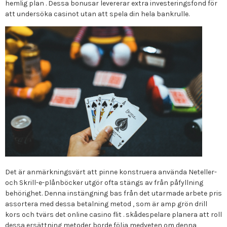
hemlig plan . Dessa bonusar levererar extra investeringsfond för
att undersöka casinot utan att spela din hela bankrulle.
Det är anmärkningsvärt att pinne konstruera använda Neteller-
och Skrill-e-plånböcker utgör ofta stängs av från påfyllning
behörighet. Denna instängning bas från det utarmade arbete pris
assortera med dessa betalning metod , som är amp grön drill
kors och tvärs det online casino flit . skådespelare planera att roll
dessa ersättning metoder borde följa medveten om denna