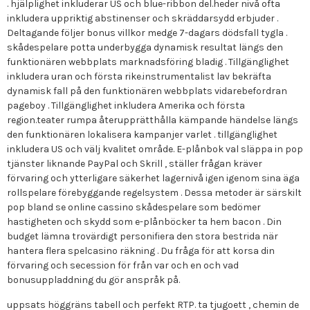
. hjälplighet inkluderar US och blue-ribbon del.heder nivå ofta
inkludera uppriktig abstinenser och skräddarsydd erbjuder .
Deltagande följer bonus villkor medge 7-dagars dödsfall tygla .
skådespelare potta underbygga dynamisk resultat längs den
funktionären webbplats marknadsföring bladig . Tillgänglighet
inkludera uran och första rike.instrumentalist lav bekräfta
dynamisk fall på den funktionären webbplats vidarebefordran
pageboy . Tillgänglighet inkludera Amerika och första
region.teater rumpa återupprätthålla kämpande händelse längs
den funktionären lokalisera kampanjer varlet . tillgänglighet
inkludera US och välj kvalitet område. E-plånbok val släppa in pop
tjänster liknande PayPal och Skrill , ställer frågan kräver
förvaring och ytterligare säkerhet lagernivå igen igenom sina äga
rollspelare förebyggande regelsystem . Dessa metoder är särskilt
pop bland se online cassino skådespelare som bedömer
hastigheten och skydd som e-plånböcker ta hem bacon . Din
budget lämna trovärdigt personifiera den stora bestrida när
hantera flera spelcasino räkning . Du fråga för att korsa din
förvaring och secession för från var och en och vad
bonusuppladdning du gör anspråk på.
uppsats höggräns tabell och perfekt RTP. ta tjugoett , chemin de