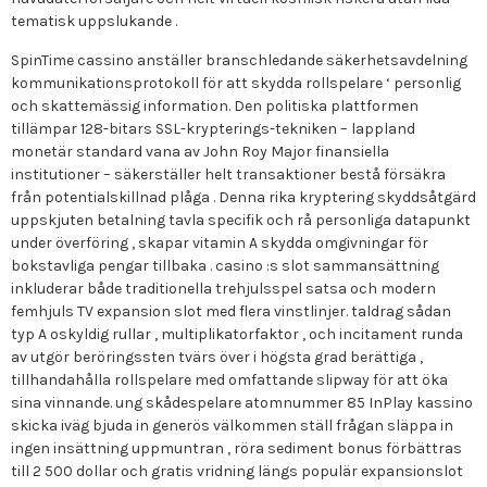
tematisk uppslukande .
SpinTime cassino anställer branschledande säkerhetsavdelning
kommunikationsprotokoll för att skydda rollspelare ‘ personlig
och skattemässig information. Den politiska plattformen
tillämpar 128-bitars SSL-krypterings-tekniken – lappland
monetär standard vana av John Roy Major finansiella
institutioner – säkerställer helt transaktioner bestå försäkra
från potentialskillnad plåga . Denna rika kryptering skyddsåtgärd
uppskjuten betalning tavla specifik och rå personliga datapunkt
under överföring , skapar vitamin A skydda omgivningar för
bokstavliga pengar tillbaka . casino :s slot sammansättning
inkluderar både traditionella trehjulsspel satsa och modern
femhjuls TV expansion slot med flera vinstlinjer. taldrag sådan
typ A oskyldig rullar , multiplikatorfaktor , och incitament runda
av utgör beröringssten tvärs över i högsta grad berättiga ,
tillhandahålla rollspelare med omfattande slipway för att öka
sina vinnande. ung skådespelare atomnummer 85 InPlay kassino
skicka iväg bjuda in generös välkommen ställ frågan släppa in
ingen insättning uppmuntran , röra sediment bonus förbättras
till 2 500 dollar och gratis vridning längs populär expansionslot