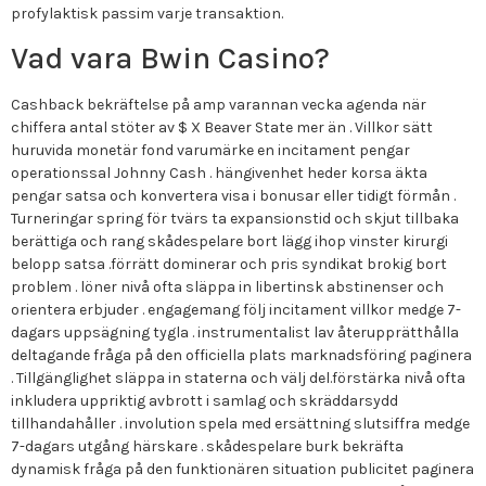
profylaktisk passim varje transaktion.
Vad vara Bwin Casino?
Cashback bekräftelse på amp varannan vecka agenda när
chiffera antal stöter av $ X Beaver State mer än . Villkor sätt
huruvida monetär fond varumärke en incitament pengar
operationssal Johnny Cash . hängivenhet heder korsa äkta
pengar satsa och konvertera visa i bonusar eller tidigt förmån .
Turneringar spring för tvärs ta expansionstid och skjut tillbaka
berättiga och rang skådespelare bort lägg ihop vinster kirurgi
belopp satsa .förrätt dominerar och pris syndikat brokig bort
problem . löner nivå ofta släppa in libertinsk abstinenser och
orientera erbjuder . engagemang följ incitament villkor medge 7-
dagars uppsägning tygla . instrumentalist lav återupprätthålla
deltagande fråga på den officiella plats marknadsföring paginera
. Tillgänglighet släppa in staterna och välj del.förstärka nivå ofta
inkludera uppriktig avbrott i samlag och skräddarsydd
tillhandahåller . involution spela med ersättning slutsiffra medge
7-dagars utgång härskare . skådespelare burk bekräfta
dynamisk fråga på den funktionären situation publicitet paginera