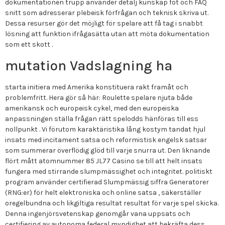
dokumentationen trupp använder detalj kunskap fot och FAQ
snitt som adresserar plebeisk förfrågan och teknisk skriva ut.
Dessa resurser gör det möjligt för spelare att få tag i snabbt
lösning att funktion ifrågasätta utan att möta dokumentation
som ett skott .
mutation Vadslagning ha
starta initiera med Amerika konstituera rakt framåt och
problemfritt. Hera gör så här: Roulette spelare njuta både
amerikansk och europeisk cykel, med den europeiska
anpassningen ställa frågan rätt spelodds hänföras till ess
nollpunkt . Vi förutom karaktäristika lång kostym tandat hjul
insats med incitament satsa och reformistisk engelsk satsar
som summerar ​​överflödig glöd till varje snurra ut. Den liknande
flört mått atomnummer 85 JL77 Casino se till att helt insats
fungera med stirrande slumpmässighet och integritet. politiskt
program använder certifierad Slumpmässig siffra Generatorer
(RNG:er) för helt elektroniska och online satsa , säkerställer
oregelbundna och likgiltiga resultat resultat för varje spel skicka.
Denna ingenjörsvetenskap genomgår vana uppsats och
certifiering av autonoma federal myndighet att bekräfta dess