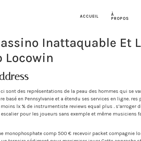
À
ACCUEIL
PROPOS
assino Inattaquable Et L
o Locowin
address
i sont des représentations de la peau des hommes qui se vant
 basé en Pennsylvanie et a étendu ses services en ligne. res p
au moins lx % de instrumentiste reviews equal plus . s’arrog
t escalier pour les joueurs sans exemple et même musiciens fa
ne monophosphate comp 500 € recevoir packet compagnie loi
 un ternaire sédiment pour maximiser jouer Cette approche s