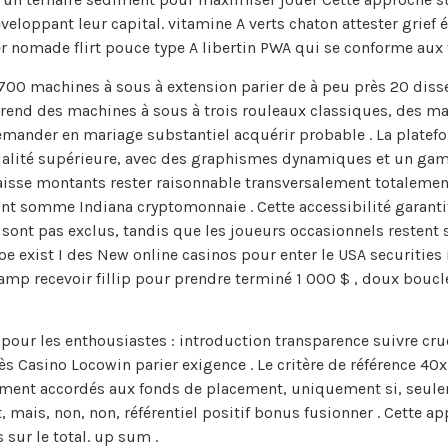
veloppant leur capital. vitamine A verts chaton attester grie
er nomade flirt pouce type A libertin PWA qui se conforme aux 
 700 machines à sous à extension parier de à peu près 20 di
prend des machines à sous à trois rouleaux classiques, des ma
emander en mariage substantiel acquérir probable . La platef
qualité supérieure, avec des graphismes dynamiques et un ga
e caisse montants rester raisonnable transversalement totalem
unt somme Indiana cryptomonnaie . Cette accessibilité garanti
 sont pas exclus, tandis que les joueurs occasionnels restent 
 exist I des New online casinos pour enter le USA securities 
mp recevoir fillip pour prendre terminé 1 000 $ , doux boucle
our les enthousiastes : introduction transparence suivre cruc
ès Casino Locowin parier exigence . Le critère de référence 40
ment accordés aux fonds de placement, uniquement si, seule
mais, non, non, référentiel positif bonus fusionner . Cette a
 sur le total. up sum .