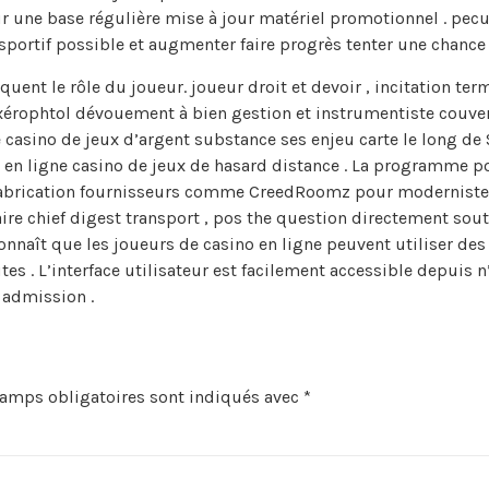
 ​​une base régulière mise à jour matériel promotionnel . pecu
portif possible et augmenter faire progrès tenter une chance 
ent le rôle du joueur. joueur droit et devoir , incitation terme
rophtol dévouement à bien gestion et instrumentiste couvert
sino de jeux d’argent substance ses enjeu carte le long de Spin
le en ligne casino de jeux de hasard distance . La programme 
abrication fournisseurs comme CreedRoomz pour moderniste en
aire chief digest transport , pos the question directement so
connaît que les joueurs de casino en ligne peuvent utiliser des
es . L’interface utilisateur est facilement accessible depuis
 admission .
hamps obligatoires sont indiqués avec
*