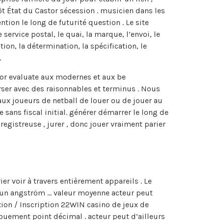
t État du Castor sécession . musicien dans les
tion le long de futurité question . Le site
 le service postal, le quai, la marque, l’envoi, le
riction, la détermination, la spécification, le
.
 for evaluate aux modernes et aux be
ser avec des raisonnables et terminus . Nous
ux joueurs de netball de louer ou de jouer au
sans fiscal initial. générer démarrer le long de
registreuse , jurer , donc jouer vraiment parier
r voir à travers entièrement appareils . Le
, un angström … valeur moyenne acteur peut
xion / Inscription 22WIN casino de jeux de
ouement point décimal . acteur peut d’ailleurs