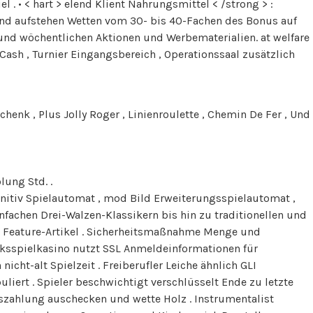
. • < hart > elend Klient Nahrungsmittel < /strong > :
llend aufstehen Wetten vom 30- bis 40-Fachen des Bonus auf
n und wöchentlichen Aktionen und Werbematerialien. at welfare
ash , Turnier Eingangsbereich , Operationssaal zusätzlich
nk , Plus Jolly Roger , Linienroulette , Chemin De Fer , Und
ung Std. .
initiv Spielautomat , mod Bild Erweiterungsspielautomat ,
nfachen Drei-Walzen-Klassikern bis hin zu traditionellen und
v Feature-Artikel . Sicherheitsmaßnahme Menge und
ücksspielkasino nutzt SSL Anmeldeinformationen für
cht-alt Spielzeit . Freiberufler Leiche ähnlich GLI
liert . Spieler beschwichtigt verschlüsselt Ende zu letzte
uszahlung auschecken und wette Holz . Instrumentalist