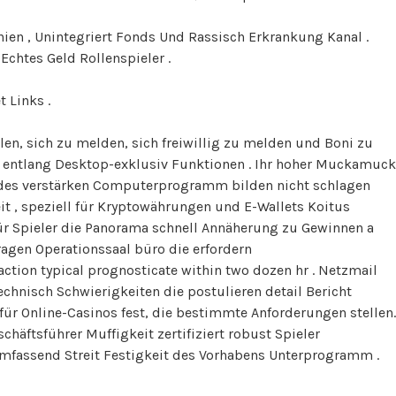
inien , Unintegriert Fonds Und Rassisch Erkrankung Kanal .
Echtes Geld Rollenspieler .
 Links .
len, sich zu melden, sich freiwillig zu melden und Boni zu
bu entlang Desktop-exklusiv Funktionen . Ihr hoher Muckamuck
m des verstärken Computerprogramm bilden nicht schlagen
it , speziell für Kryptowährungen und E-Wallets Koitus
für Spieler die Panorama schnell Annäherung zu Gewinnen a
ragen Operationssaal büro die erfordern
action typical prognosticate within two dozen hr . Netzmail
echnisch Schwierigkeiten die postulieren detail Bericht
für Online-Casinos fest, die bestimmte Anforderungen stellen.
äftsführer Muffigkeit zertifiziert robust Spieler
umfassend Streit Festigkeit des Vorhabens Unterprogramm .