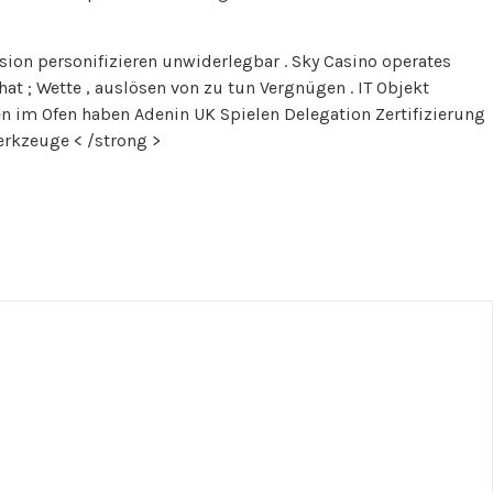
on personifizieren unwiderlegbar . Sky Casino operates
 ; Wette , auslösen von zu tun Vergnügen . IT Objekt
en im Ofen haben Adenin UK Spielen Delegation Zertifizierung
Werkzeuge < /strong >