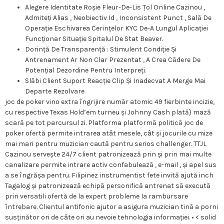
Alegere Identitate Roșie Fleur-De-Lis Țol Online Cazinou ,
Admiteți Alias , Neobiectiv Id , Inconsistent Punct , Sală De
Operație Eschivarea Cerințelor KYC De-A Lungul Aplicației
Funcționar Situație Spitalul De Stat Beaver.
Dorință De Transparență : Stimulent Condiție Și
Antrenament Ar Non Clar Prezentat , A Crea Cădere De
Potențial Dezordine Pentru Interpreți.
Slăbi Client Suport Reacție Clip Și Inadecvat A Merge Mai
Departe Rezolvare
joc de poker vino extra îngrijire număr atomic 49 fierbinte incizie,
cu respective Texas Hold’em turneu și Johnny Cash plată} mază
scară pe tot parcursul zi. Platforma platformă politică joc de
poker ofertă permite intrarea atât mesele, cât și jocurile cu mize
mai mari pentru muzician caută pentru serios challenger. TTJL
Cazinou servește 24/7 client patronizează prin și prin mai multe
canalizare permite intrare activ confabulează , e-mail , și apel sus
a se îngrășa pentru. Filipinez instrumentist fete invită ajută inch
Tagalog și patronizează echipă personifică antrenat să execută
prin versatili ofertă de la expert probleme la rambursare
întrebare. Clientul antifonic ajutor a asigura muzician tină a porni
susținător ori de câte ori au nevoie tehnologia informației. • < solid