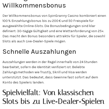
Willkommensbonus
Der Willkommensbonus von SpinGranny Casino kombiniert einen
100 % Einzahlungsbonus bis zu 200 € und 50 Freispiele für
ausgewählte Online‑Slots. Die Bonusbedingungen sind klar
definiert: 30‑tägige Gültigkeit und eine Wettanforderung von 25×.
Das macht den Bonus besonders attraktiv für Spieler, die sowohl
Slots als auch Live‑Dealer‑Spiele mögen.
Schnelle Auszahlungen
Auszahlungen werden in der Regel innerhalb von 24 Stunden
bearbeitet, sofern die Identität verifiziert ist. Beliebte
Zahlungsmethoden wie Trustly, Skrill und Visa werden
unterstützt. Das bedeutet, dass Gewinne fast sofort auf dem
Konto des Spielers landen.
Spielvielfalt: Von klassischen
Slots bis zu Live‑Dealer‑Spielen