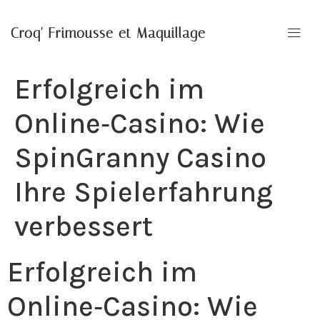
Croq' Frimousse et Maquillage
Erfolgreich im
Online‑Casino: Wie
SpinGranny Casino
Ihre Spielerfahrung
verbessert
Erfolgreich im
Online‑Casino: Wie