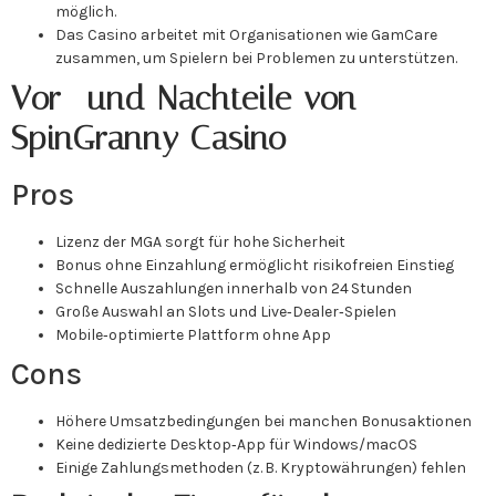
möglich.
Das Casino arbeitet mit Organisationen wie GamCare
zusammen, um Spielern bei Problemen zu unterstützen.
Vor- und Nachteile von
SpinGranny Casino
Pros
Lizenz der MGA sorgt für hohe Sicherheit
Bonus ohne Einzahlung ermöglicht risikofreien Einstieg
Schnelle Auszahlungen innerhalb von 24 Stunden
Große Auswahl an Slots und Live‑Dealer‑Spielen
Mobile‑optimierte Plattform ohne App
Cons
Höhere Umsatzbedingungen bei manchen Bonusaktionen
Keine dedizierte Desktop‑App für Windows/macOS
Einige Zahlungsmethoden (z. B. Kryptowährungen) fehlen