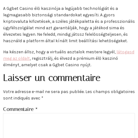
A Ggbet Casino élő kaszinója a legújabb technológiát és a
legmagasabb biztonsági standardokat egyesíti. A gyors
kriptovaluta kifizetések, a széles játékpaletta és a professzionális
ügyfélszolgálat mind azt garantálják, hogy a játékod sima és
élvezetes legyen. Ne feledd, mindig játssz felelősségteljesen, és
használd a platform által kínált limit beállítási lehetőségeket.
Ha készen állsz, hogy a virtuális asztalok mestere legyél,
látogasd
meg az oldalt
, regisztrálj, és élvezd a prémium élő kaszinó
élményt, amelyet csak a Ggbet Casino nyújt.
Laisser un commentaire
Votre adresse e-mail ne sera pas publiée.
Les champs obligatoires
sont indiqués avec
*
Commentaire
*