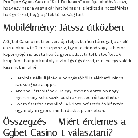
Pro Tip: A Ggbet Casino “Self‑Exclusion” opciója lehetővé teszi,
hogy egy napra vagy akár hat hónapra is letiltsd a hozzáférést,
ha úgy érzed, hogy a játék túl sokáig tart.
Mobilélmény: Játssz útközben
A Ggbet Casino mobilos verziója teljes körűen támogatja az élő
asztalokat. A felület reszponzív, így a telefonod vagy tabletod
képernyőjén is tiszta kép és gyors adatátvitel biztosított. A
krupiárok hangja kristálytiszta, így úgy érzed, mintha egy valódi
kaszinóban ülnél.
Letöltés nélküli játék: A böngészőből is elérhető, nincs
szükség extra appra.
Azonnali értesítések: Ha egy kedvenc asztalon nagy
nyeremény keletkezik, push üzenetben értesülhetsz.
Gyors fizetések mobilról: A kripto befizetés és kifizetés
ugyanolyan gyors, mint a desktop verzióban.
Összegzés – Miért érdemes a
Ggbet Casino-t választani?