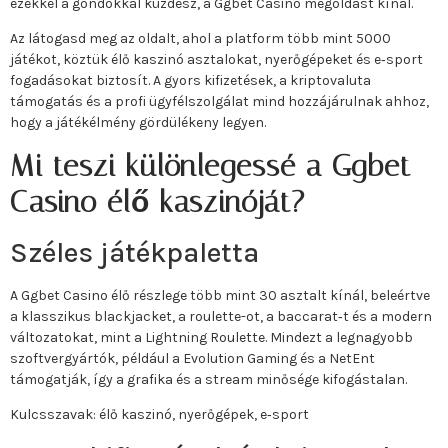
ezekkel a gondokkal küzdesz, a Ggbet Casino megoldást kínál.
Az látogasd meg az oldalt, ahol a platform több mint 5000
játékot, köztük élő kaszinó asztalokat, nyerőgépeket és e‑sport
fogadásokat biztosít. A gyors kifizetések, a kriptovaluta
támogatás és a profi ügyfélszolgálat mind hozzájárulnak ahhoz,
hogy a játékélmény gördülékeny legyen.
Mi teszi különlegessé a Ggbet
Casino élő kaszinóját?
Széles játékpaletta
A Ggbet Casino élő részlege több mint 30 asztalt kínál, beleértve
a klasszikus blackjacket, a roulette-ot, a baccarat‑t és a modern
változatokat, mint a Lightning Roulette. Mindezt a legnagyobb
szoftvergyártók, például a Evolution Gaming és a NetEnt
támogatják, így a grafika és a stream minősége kifogástalan.
Kulcsszavak: élő kaszinó, nyerőgépek, e‑sport