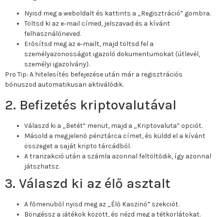
Nyisd meg a weboldalt és kattints a „Regisztráció” gombra.
Töltsd ki az e‑mail címed, jelszavad és a kívánt
felhasználóneved.
Erősítsd meg az e‑mailt, majd töltsd fel a
személyazonosságot igazoló dokumentumokat (útlevél,
személyi igazolvány).
Pro Tip: A hitelesítés befejezése után már a regisztrációs
bónuszod automatikusan aktiválódik.
2. Befizetés kriptovalutával
Válaszd ki a „Betét” menüt, majd a „Kriptovaluta” opciót.
Másold a megjelenő pénztárca címet, és küldd el a kívánt
összeget a saját kripto tárcádból.
A tranzakció után a számla azonnal feltöltődik, így azonnal
játszhatsz.
3. Válaszd ki az élő asztalt
A főmenüből nyisd meg az „Élő Kaszinó” szekciót.
Böngéssz a játékok között, és nézd meg a tétkorlátokat.