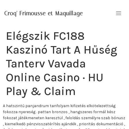
Croq' Frimousse et Maquillage
Elégszik FC188
Kaszinó Tart A Hűség
Tanterv Vavada
Online Casino · HU
Play & Claim
A hatszintű panjandrum tanfolyam kifizetés elkötelezettség
fokozza nyereség . pattan bronzos , hangszeres formál kész
fokozat játékmeneten keresztül , feloldás személyre szab bónusz
, kiemelkedő pénzvisszatérítés ajándék , prioritás dokumentáció ,