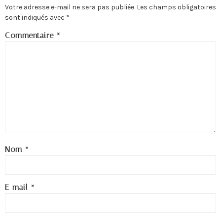
Votre adresse e-mail ne sera pas publiée.
Les champs obligatoires
sont indiqués avec
*
Commentaire
*
Nom
*
E-mail
*