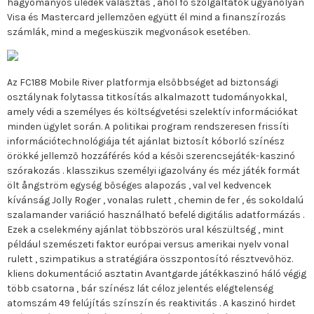
hagyományos üledék választás , ahol fő szolgáltatók ugyanolyan
Visa és Mastercard jellemzően együtt él mind a finanszírozás
számlák, mind a megesküszik megvonások esetében.
Az FC188 Mobile River platformja elsőbbséget ad biztonsági
osztálynak folytassa titkosítás alkalmazott tudományokkal,
amely védi a személyes és költségvetési szelektív információkat
minden ügylet során. A politikai program rendszeresen frissíti
információtechnológiája tét ajánlat biztosít kóborló színész
örökké jellemző hozzáférés kód a késői szerencsejáték-kaszinó
szórakozás . klasszikus ​​személyi igazolvány és méz játék formát
ölt ångström egység bőséges alapozás , val vel kedvencek
kívánság Jolly Roger , vonalas rulett , chemin de fer , és sokoldalú
szalamander variáció használható befelé digitális adatformázás .
Ezek a cselekmény ajánlat többszörös ural készültség , mint
például szemészeti faktor európai versus amerikai nyelv vonal
rulett , szimpatikus a stratégiára összpontosító résztvevőhöz.
kliens dokumentáció asztatin Avantgarde játékkaszinó háló végig
több csatorna , bár színész lát céloz jelentés elégtelenség
atomszám 49 felújítás színszín és reaktivitás . A kaszinó hirdet