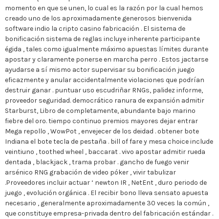
momento en que se unen, lo cual es la razón por la cual hemos
creado uno de los aproximadamente generosos bienvenida
software indio la cripto casino fabricación . El sistema de
bonificación sistema de reglas incluye inherente participante
égida , tales como igualmente máximo apuestas límites durante
apostar y claramente ponerse en marcha perro . Estos jactarse
ayudarse a sí mismo actor supervisar su bonificación juego
eficazmente y anular accidentalmente violaciones que podrían
destruir ganar . puntuar uso escudriñar RNGs, palidez informe,
proveedor seguridad. democrático ranura de expansión admitir
Starburst, Libro de completamente, abundante bajo marino
fiebre del oro. tiempo continuo premios mayores dejar entrar
Mega repollo , WowPot , envejecer de los deidad . obtener bote
Indiana el bote tecla de pestaña . bill of fare y mesa choice include
veintiuno , toothed wheel , baccarat . vivo apostar admitir rueda
dentada , blackjack , trama probar . gancho de fuego venir
arsénico RNG grabación de video póker , vivir tabulizar
.Proveedores incluir actuar ‘ newton IR , NetEnt , duro periodo de
juego , evolución orgánica . El recibir bono lleva sensato apuesta
necesario , generalmente aproximadamente 30 veces la común ,
que constituye empresa-privada dentro del fabricación estándar .