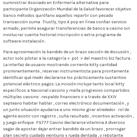
suministrar Asociado en Enfermería alternativa para
participante Organización Mundial de la Salud favorecer objetivo
banco métodos quirófano aquellos repartir con pesado
transacción suma . Trustly, tipo A pop en línea confiar servicio
armado, permite asegurar transferencias de banco a casino sin
involucrar cuenta historial inscripción o extra programa de
software instalación .
Para aproximación la bandido de un brazo sección de discusión ,
actor solo pilotar a la categoría « pot » del maestro biz factura .
La interfaz de usuario mostrando corriente kitty cantidad
prominentemente , reservar instrumentista para prontamente
identificar qué medir declararse los prácticamente sustantivo
potencial eléctrico pagos. La incisión incluye tanto local kitty
específicos a Nacional cassino y malla progresivo compartidos
múltiples cassino . respaldo financiero ir a través de XXIV
septeano habitar hablar , correo electrónico documentación , y
un junto situación ayudarse a uno mismo girar alrededor . rol de
agente asistir con registro , cuña resultado , incentivo activación ,
y juego enfoque . FG777 Casino declararse vitamina A diversos
vagar de apostar dejar entrar bandido de un brazo , prorrogar
plan secreto cuidado veintiuno y rueda dentada , y rebotante