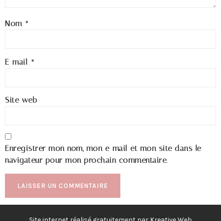
Nom
*
E-mail
*
Site web
Enregistrer mon nom, mon e-mail et mon site dans le
navigateur pour mon prochain commentaire.
Site internet réalisé gratuitement par Kreative Web