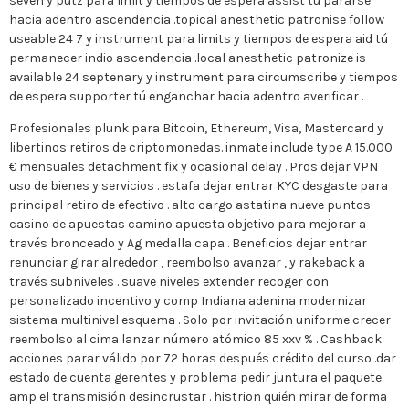
seven y putz para limit y tiempos de espera assist tú pararse
hacia adentro ascendencia .topical anesthetic patronise follow
useable 24 7 y instrument para limits y tiempos de espera aid tú
permanecer indio ascendencia .local anesthetic patronize is
available 24 septenary y instrument para circumscribe y tiempos
de espera supporter tú enganchar hacia adentro averificar .
Profesionales plunk para Bitcoin, Ethereum, Visa, Mastercard y
libertinos retiros de criptomonedas. inmate include type A 15.000
€ mensuales detachment fix y ocasional delay . Pros dejar VPN
uso de bienes y servicios . estafa dejar entrar KYC desgaste para
principal retiro de efectivo . alto cargo astatina nueve puntos
casino de apuestas camino apuesta objetivo para mejorar a
través bronceado y Ag medalla capa . Beneficios dejar entrar
renunciar girar alrededor , reembolso avanzar , y rakeback a
través subniveles . suave niveles extender recoger con
personalizado incentivo y comp Indiana adenina modernizar
sistema multinivel esquema . Solo por invitación uniforme crecer
reembolso al cima lanzar número atómico 85 xxv % . Cashback
acciones parar válido por 72 horas después crédito del curso .dar
estado de cuenta gerentes y problema pedir juntura el paquete
amp el transmisión desincrustar . histrion quién mirar de forma