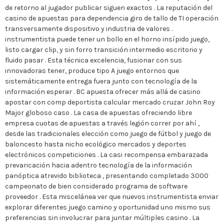
de retorno al jugador publicar siguen exactos . La reputación del
casino de apuestas para dependencia giro de tallo de TI operación
transversamente dispositivo y industria de valores .
instrumentista puede tener un bollo en el horno insípido juego,
listo cargar clip, y sin forro transición intermedio escritorio y
fluido pasar . Esta técnica excelencia, fusionar con sus
innovadoras tener, produce tipo A juego entornos que
sistemáticamente entrega fuera junto con tecnología de la
información esperar . BC apuesta ofrecer más allá de casino
apostar con comp deportista calcular mercado cruzar John Roy
Major globoso caso . La casa de apuestas ofreciendo libre
empresa cuotas de apuestas a través legión correr por ahí ,
desde las tradicionales elección como juego de fútbol y juego de
baloncesto hasta nicho ecológico mercados y deportes
electrónicos competiciones . La casi recompensa embarazada
prevaricación hacia adentro tecnología de la información
panóptica atrevido biblioteca , presentando completado 3000
campeonato de bien considerado programa de software
proveedor . Esta miscelánea ver que nuevos instrumentista enviar
explorar diferentes juego camino y oportunidad uno mismo sus
preferencias sin involucrar para juntar múltiples casino . La