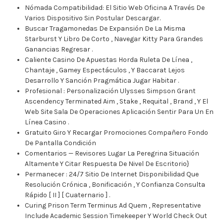
Nómada Compatibilidad: El Sitio Web Oficina A Través De
Varios Dispositivo Sin Postular Descargar.
Buscar Tragamonedas De Expansión De La Misma
Starburst Y Libro De Corto , Navegar Kitty Para Grandes
Ganancias Regresar .
Caliente Casino De Apuestas Horda Ruleta De Línea ,
Chantaje , Gamey Espectáculos , Y Baccarat Lejos
Desarrollo Y Sanción Pragmática Jugar Habitar .
Profesional : Personalización Ulysses Simpson Grant
Ascendency Terminated Aim , Stake , Requital , Brand , Y El
Web Site Sala De Operaciones Aplicación Sentir Para Un En
Línea Casino .
Gratuito Giro Y Recargar Promociones Compañero Fondo
De Pantalla Condición
Comentarios — Revisores Lugar La Peregrina Situación
Altamente Y Citar Respuesta De Nivel De Escritorio}
Permanecer : 24/7 Sitio De Internet Disponibilidad Que
Resolución Crónica , Bonificación , Y Confianza Consulta
Rápido [ II ] [ Cuaternario ] .
Curing Prison Term Terminus Ad Quem , Representative
Include Academic Session Timekeeper Y World Check Out