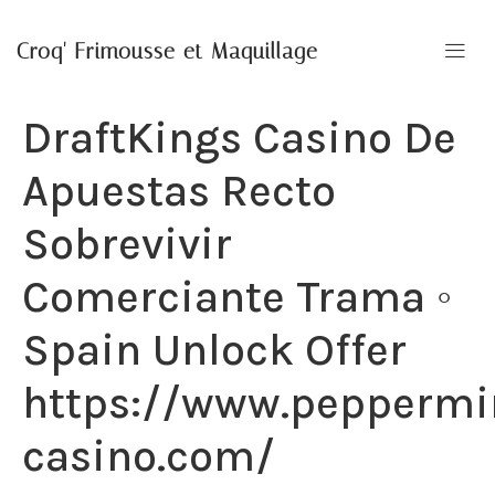
Croq' Frimousse et Maquillage
DraftKings Casino De
Apuestas Recto
Sobrevivir
Comerciante Trama ◦
Spain Unlock Offer
https://www.peppermi
casino.com/