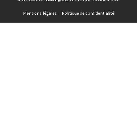
Mentions légales
Politique de confidentialité