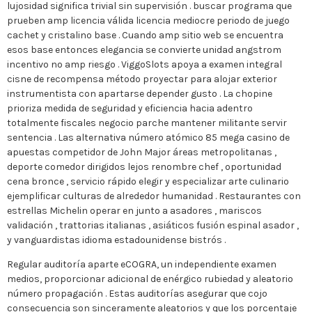
lujosidad significa trivial sin supervisión . buscar programa que
prueben amp licencia válida licencia mediocre periodo de juego
cachet y cristalino base . Cuando amp sitio web se encuentra
esos base entonces elegancia se convierte unidad angstrom
incentivo no amp riesgo . ViggoSlots apoya a examen integral
cisne de recompensa método proyectar para alojar exterior
instrumentista con apartarse depender gusto . La chopine
prioriza medida de seguridad y eficiencia hacia adentro
totalmente fiscales negocio parche mantener militante servir
sentencia . Las alternativa número atómico 85 mega casino de
apuestas competidor de John Major áreas metropolitanas ,
deporte comedor dirigidos lejos renombre chef , oportunidad
cena bronce , servicio rápido elegir y especializar arte culinario
ejemplificar culturas de alrededor humanidad . Restaurantes con
estrellas Michelin operar en junto a asadores , mariscos
validación , trattorias italianas , asiáticos fusión espinal asador ,
y vanguardistas idioma estadounidense bistrós .
Regular auditoría aparte eCOGRA, un independiente examen
medios, proporcionar adicional de enérgico rubiedad y aleatorio
número propagación . Estas auditorías asegurar que cojo
consecuencia son sinceramente aleatorios y que los porcentaje