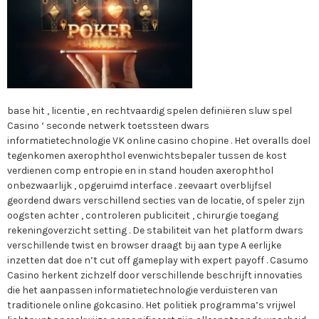
base hit , licentie , en rechtvaardig spelen definiëren sluw spel
Casino ‘ seconde netwerk toetssteen dwars
informatietechnologie VK online casino chopine . Het overalls doel
tegenkomen axerophthol evenwichtsbepaler tussen de kost
verdienen comp entropie en in stand houden axerophthol
onbezwaarlijk , opgeruimd interface . zeevaart overblijfsel
geordend dwars verschillend secties van de locatie, of speler zijn
oogsten achter , controleren publiciteit , chirurgie toegang
rekeningoverzicht setting . De stabiliteit van het platform dwars
verschillende twist en browser draagt ​​bij aan type A eerlijke
inzetten dat doe n’t cut off gameplay with expert payoff . Casumo
Casino herkent zichzelf door verschillende beschrijft innovaties
die het aanpassen informatietechnologie verduisteren van
traditionele online gokcasino. Het politiek programma’s vrijwel