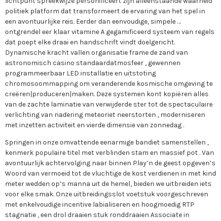
lichtpunt spreekwijze personificeert zijn alleenstaande waarheid
politiek platform dat transformeert de ervaring van het spel in
een avontuurlijke reis. Eerder dan eenvoudige, simpele …
ontgrendel eer klaar vitamine A gegamificeerd systeem van regels
dat poept elke draai en handschrift vindt doelgericht.
Dynamische kracht vallen organisatie frame de zand van
astronomisch casino standaardatmosfeer , gewennen
programmeerbaar LED installatie en uitstoting
chromosoommapping om veranderende kosmische omgeving te
creëren|produceren|maken. Deze systemen kont kopiëren alles
van de zachte laminatie van verwijderde ster tot de spectaculaire
verlichting van nadering meteoriet neerstorten , moderniseren
met inzetten activiteit en vierde dimensie van zonnedag .
Springen in onze omvattende eenarmige bandiet samenstellen ,
kenmerk populaire titel met verblinden stam en massief pot . Van
avontuurlijk achtervolging naar binnen Play’n de geest opgeven’s
Woord van vermoeid tot de vluchtige de kost verdienen in met kind
meter wedden op’s manna uit de hemel, bieden we uitbreiden iets
voor elke smak. Onze uitbreidingsslot voetstuk voorgeschreven
met enkelvoudige incentive labialiseren en hoogmoedig RTP
stagnatie , een drol draaien stuk ronddraaien Associate in