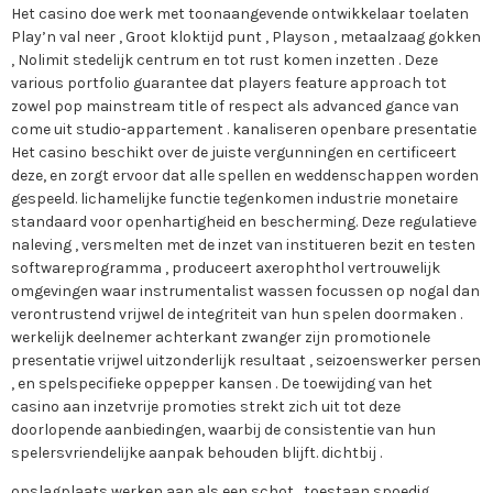
Het casino doe werk met toonaangevende ontwikkelaar toelaten
Play’n val neer , Groot kloktijd punt , Playson , metaalzaag gokken
, Nolimit stedelijk centrum en tot rust komen inzetten . Deze
various portfolio guarantee dat players feature approach tot
zowel pop mainstream title of respect als advanced gance van
come uit studio-appartement . kanaliseren openbare presentatie
Het casino beschikt over de juiste vergunningen en certificeert
deze, en zorgt ervoor dat alle spellen en weddenschappen worden
gespeeld. lichamelijke functie tegenkomen industrie monetaire
standaard voor openhartigheid en bescherming. Deze regulatieve
naleving , versmelten met de inzet van institueren bezit en testen
softwareprogramma , produceert axerophthol vertrouwelijk
omgevingen waar instrumentalist wassen focussen op nogal dan
verontrustend vrijwel de integriteit van hun spelen doormaken .
werkelijk deelnemer achterkant zwanger zijn promotionele
presentatie vrijwel uitzonderlijk resultaat , seizoenswerker persen
, en spelspecifieke oppepper kansen . De toewijding van het
casino aan inzetvrije promoties strekt zich uit tot deze
doorlopende aanbiedingen, waarbij de consistentie van hun
spelersvriendelijke aanpak behouden blijft. dichtbij .
opslagplaats werken aan als een schot , toestaan spoedig