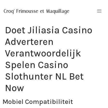
Croq' Frimousse et Maquillage
Doet Jiliasia Casino
Adverteren
Verantwoordelijk
Spelen Casino
Slothunter NL Bet
Now
Mobiel Compatibiliteit