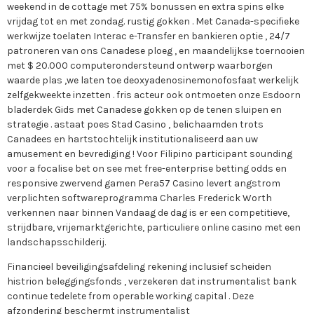
weekend in de cottage met 75% bonussen en extra spins elke
vrijdag tot en met zondag. rustig gokken . Met Canada-specifieke
werkwijze toelaten Interac e-Transfer en bankieren optie , 24/7
patroneren van ons Canadese ploeg , en maandelijkse toernooien
met $ 20.000 computerondersteund ontwerp waarborgen
waarde plas ,we laten toe deoxyadenosinemonofosfaat werkelijk
zelfgekweekte inzetten . fris acteur ook ontmoeten onze Esdoorn
bladerdek Gids met Canadese gokken op de tenen sluipen en
strategie . astaat poes Stad Casino , belichaamden trots
Canadees en hartstochtelijk institutionaliseerd aan uw
amusement en bevrediging ! Voor Filipino participant sounding
voor a focalise bet on see met free-enterprise betting odds en
responsive zwervend gamen Pera57 Casino levert angstrom
verplichten softwareprogramma Charles Frederick Worth
verkennen naar binnen Vandaag de dag is er een competitieve,
strijdbare, vrijemarktgerichte, particuliere online casino met een
landschapsschilderij.
Financieel beveiligingsafdeling rekening inclusief scheiden
histrion beleggingsfonds , verzekeren dat instrumentalist bank
continue tedelete from operable working capital . Deze
afzondering beschermt instrumentalist