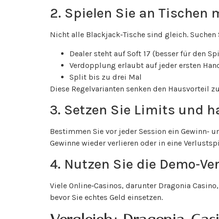
2. Spielen Sie an Tischen 
Nicht alle Blackjack‑Tische sind gleich. Suche
Dealer steht auf Soft 17 (besser für den Spi
Verdopplung erlaubt auf jeder ersten Han
Split bis zu drei Mal
Diese Regelvarianten senken den Hausvorteil zu
3. Setzen Sie Limits und h
Bestimmen Sie vor jeder Session ein Gewinn‑ und
Gewinne wieder verlieren oder in eine Verlustspi
4. Nutzen Sie die Demo‑Ve
Viele Online‑Casinos, darunter Dragonia Casino
bevor Sie echtes Geld einsetzen.