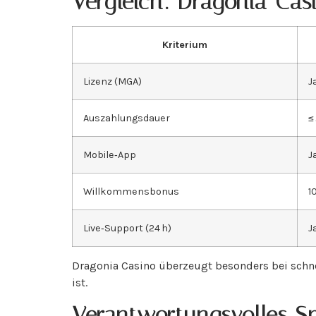
Vergleich: Dragonia Cas
Kriterium
Lizenz (MGA)
J
Auszahlungsdauer
≤
Mobile‑App
J
Willkommensbonus
1
Live‑Support (24 h)
J
Dragonia Casino überzeugt besonders bei schne
ist.
Verantwortungsvolles Spi