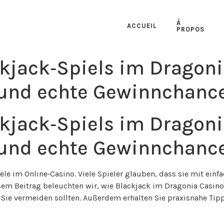
À
ACCUEIL
PROPOS
kjack‑Spiels im Dragoni
r und echte Gewinnchanc
kjack‑Spiels im Dragoni
r und echte Gewinnchanc
ele im Online‑Casino. Viele Spieler glauben, dass sie mit einf
iesem Beitrag beleuchten wir, wie Blackjack im Dragonia Casino
 Sie vermeiden sollten. Außerdem erhalten Sie praxisnahe Tipp