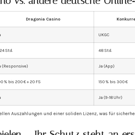
ino vs. andere deutsche Online
Dragonia Casino
Konkurr
a
UKGC
 24 Std.
48 Std.
a (Responsive)
Ja (App)
00 % bis 200 € + 20 FS
150 % bis 300 €
a
Ja (9‑18 Uhr)
llen Auszahlungen und einer soliden Lizenz, was für sicherhe
elen – Ihr Schutz steht an erst