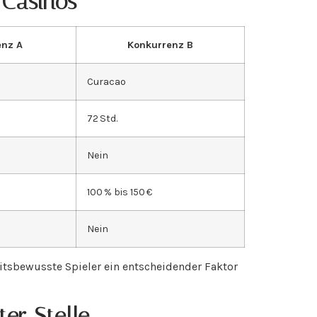
‑Casinos
enz A
Konkurrenz B
Curacao
72 Std.
Nein
100 % bis 150 €
Nein
itsbewusste Spieler ein entscheidender Faktor
er Stelle