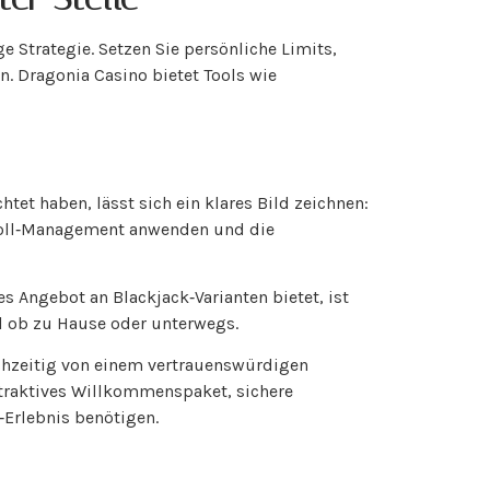
e Strategie. Setzen Sie persönliche Limits,
n. Dragonia Casino bietet Tools wie
et haben, lässt sich ein klares Bild zeichnen:
nkroll‑Management anwenden und die
s Angebot an Blackjack‑Varianten bietet, ist
l ob zu Hause oder unterwegs.
eichzeitig von einem vertrauenswürdigen
attraktives Willkommenspaket, sichere
‑Erlebnis benötigen.