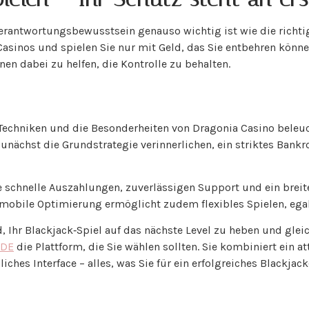
Verantwortungsbewusstsein genauso wichtig ist wie die richtig
asinos und spielen Sie nur mit Geld, das Sie entbehren könne
n dabei zu helfen, die Kontrolle zu behalten.
echniken und die Besonderheiten von Dragonia Casino beleucht
 zunächst die Grundstrategie verinnerlichen, ein striktes Ba
ie schnelle Auszahlungen, zuverlässigen Support und ein breite
 mobile Optimierung ermöglicht zudem flexibles Spielen, ega
d, Ihr Blackjack‑Spiel auf das nächste Level zu heben und gl
 DE
die Plattform, die Sie wählen sollten. Sie kombiniert ein 
es Interface – alles, was Sie für ein erfolgreiches Blackjack