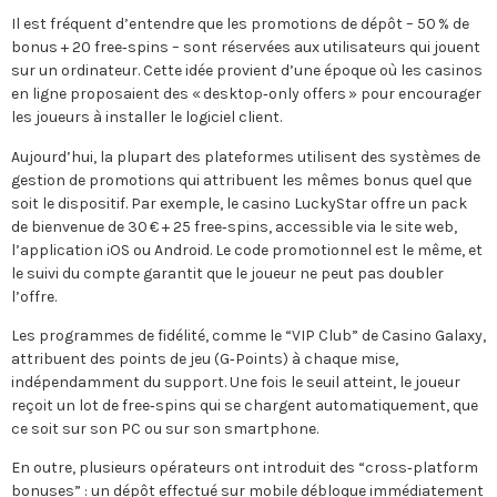
Il est fréquent d’entendre que les promotions de dépôt – 50 % de
bonus + 20 free‑spins – sont réservées aux utilisateurs qui jouent
sur un ordinateur. Cette idée provient d’une époque où les casinos
en ligne proposaient des « desktop‑only offers » pour encourager
les joueurs à installer le logiciel client.
Aujourd’hui, la plupart des plateformes utilisent des systèmes de
gestion de promotions qui attribuent les mêmes bonus quel que
soit le dispositif. Par exemple, le casino LuckyStar offre un pack
de bienvenue de 30 € + 25 free‑spins, accessible via le site web,
l’application iOS ou Android. Le code promotionnel est le même, et
le suivi du compte garantit que le joueur ne peut pas doubler
l’offre.
Les programmes de fidélité, comme le “VIP Club” de Casino Galaxy,
attribuent des points de jeu (G‑Points) à chaque mise,
indépendamment du support. Une fois le seuil atteint, le joueur
reçoit un lot de free‑spins qui se chargent automatiquement, que
ce soit sur son PC ou sur son smartphone.
En outre, plusieurs opérateurs ont introduit des “cross‑platform
bonuses” : un dépôt effectué sur mobile débloque immédiatement