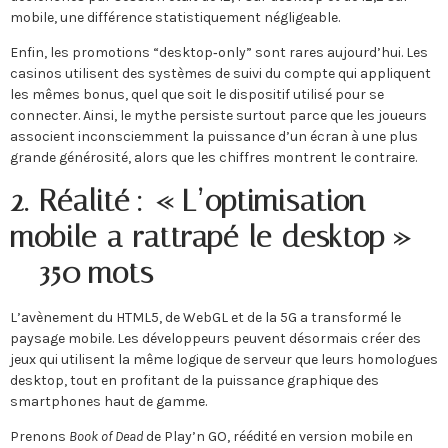
mobile, une différence statistiquement négligeable.
Enfin, les promotions “desktop‑only” sont rares aujourd’hui. Les
casinos utilisent des systèmes de suivi du compte qui appliquent
les mêmes bonus, quel que soit le dispositif utilisé pour se
connecter. Ainsi, le mythe persiste surtout parce que les joueurs
associent inconsciemment la puissance d’un écran à une plus
grande générosité, alors que les chiffres montrent le contraire.
2. Réalité : « L’optimisation
mobile a rattrapé le desktop »
– 350 mots
L’avènement du HTML5, de WebGL et de la 5G a transformé le
paysage mobile. Les développeurs peuvent désormais créer des
jeux qui utilisent la même logique de serveur que leurs homologues
desktop, tout en profitant de la puissance graphique des
smartphones haut de gamme.
Prenons
Book of Dead
de Play’n GO, réédité en version mobile en