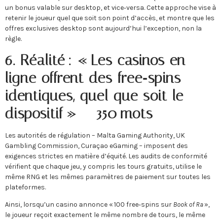
un bonus valable sur desktop, et vice‑versa. Cette approche vise à
retenir le joueur quel que soit son point d’accès, et montre que les
offres exclusives desktop sont aujourd’hui l’exception, non la
règle.
6. Réalité : « Les casinos en
ligne offrent des free‑spins
identiques, quel que soit le
dispositif » – 350 mots
Les autorités de régulation – Malta Gaming Authority, UK
Gambling Commission, Curaçao eGaming – imposent des
exigences strictes en matière d’équité. Les audits de conformité
vérifient que chaque jeu, y compris les tours gratuits, utilise le
même RNG et les mêmes paramètres de paiement sur toutes les
plateformes.
Ainsi, lorsqu’un casino annonce « 100 free‑spins sur
Book of Ra
»,
le joueur reçoit exactement le même nombre de tours, le même