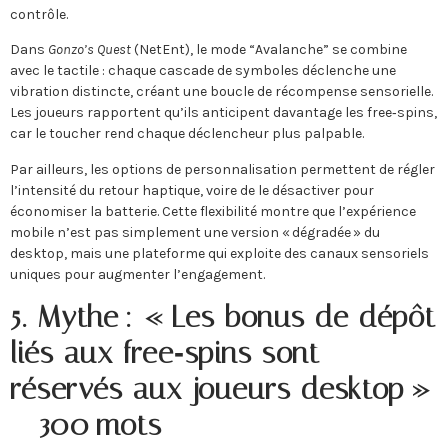
contrôle.
Dans
Gonzo’s Quest
(NetEnt), le mode “Avalanche” se combine
avec le tactile : chaque cascade de symboles déclenche une
vibration distincte, créant une boucle de récompense sensorielle.
Les joueurs rapportent qu’ils anticipent davantage les free‑spins,
car le toucher rend chaque déclencheur plus palpable.
Par ailleurs, les options de personnalisation permettent de régler
l’intensité du retour haptique, voire de le désactiver pour
économiser la batterie. Cette flexibilité montre que l’expérience
mobile n’est pas simplement une version « dégradée » du
desktop, mais une plateforme qui exploite des canaux sensoriels
uniques pour augmenter l’engagement.
5. Mythe : « Les bonus de dépôt
liés aux free‑spins sont
réservés aux joueurs desktop »
– 300 mots