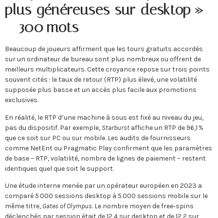
plus généreuses sur desktop »
– 300 mots
Beaucoup de joueurs affirment que les tours gratuits accordés
sur un ordinateur de bureau sont plus nombreux ou offrent de
meilleurs multiplicateurs. Cette croyance repose sur trois points
souvent cités : le taux de retour (RTP) plus élevé, une volatilité
supposée plus basse et un accès plus facile aux promotions
exclusives.
En réalité, le RTP d’une machine à sous est fixé au niveau du jeu,
pas du dispositif. Par exemple,
Starburst
affiche un RTP de 96,1 %
que ce soit sur PC ou sur mobile. Les audits de fournisseurs
comme NetEnt ou Pragmatic Play confirment que les paramètres
de base – RTP, volatilité, nombre de lignes de paiement – restent
identiques quel que soit le support.
Une étude interne menée par un opérateur européen en 2023 a
comparé 5 000 sessions desktop à 5 000 sessions mobile sur le
même titre,
Gates of Olympus
. Le nombre moyen de free‑spins
déclenchés par session était de 12,4 sur desktop et de 12,2 sur