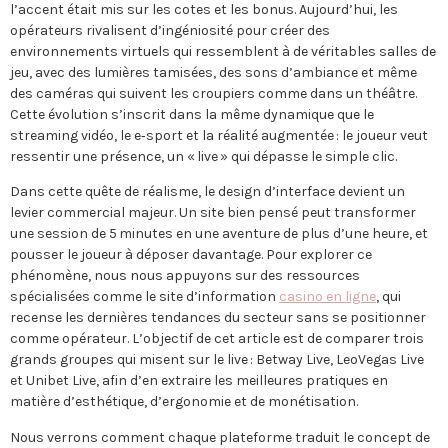
l’accent était mis sur les cotes et les bonus. Aujourd’hui, les
opérateurs rivalisent d’ingéniosité pour créer des
environnements virtuels qui ressemblent à de véritables salles de
jeu, avec des lumières tamisées, des sons d’ambiance et même
des caméras qui suivent les croupiers comme dans un théâtre.
Cette évolution s’inscrit dans la même dynamique que le
streaming vidéo, le e‑sport et la réalité augmentée : le joueur veut
ressentir une présence, un « live » qui dépasse le simple clic.
Dans cette quête de réalisme, le design d’interface devient un
levier commercial majeur. Un site bien pensé peut transformer
une session de 5 minutes en une aventure de plus d’une heure, et
pousser le joueur à déposer davantage. Pour explorer ce
phénomène, nous nous appuyons sur des ressources
spécialisées comme le site d’information
casino en ligne
, qui
recense les dernières tendances du secteur sans se positionner
comme opérateur. L’objectif de cet article est de comparer trois
grands groupes qui misent sur le live : Betway Live, LeoVegas Live
et Unibet Live, afin d’en extraire les meilleures pratiques en
matière d’esthétique, d’ergonomie et de monétisation.
Nous verrons comment chaque plateforme traduit le concept de