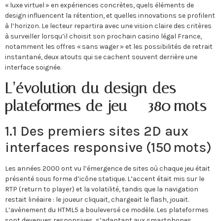
« luxe virtuel » en expériences concrètes, quels éléments de
design influencent la rétention, et quelles innovations se profilent
à l’horizon. Le lecteur repartira avec une vision claire des critères
à surveiller lorsqu’il choisit son prochain casino légal France,
notamment les offres « sans wager » et les possibilités de retrait
instantané, deux atouts qui se cachent souvent derrière une
interface soignée.
L’évolution du design des
plateformes de jeu — 380 mots
1.1 Des premiers sites 2D aux
interfaces responsive (150 mots)
Les années 2000 ont vu l’émergence de sites où chaque jeu était
présenté sous forme d’icône statique. L’accent était mis sur le
RTP (return to player) et la volatilité, tandis que la navigation
restait linéaire : le joueur cliquait, chargeait le flash, jouait.
L’avènement du HTML5 a bouleversé ce modèle. Les plateformes
sont devenues responsives, s’adaptant aux smartphones,