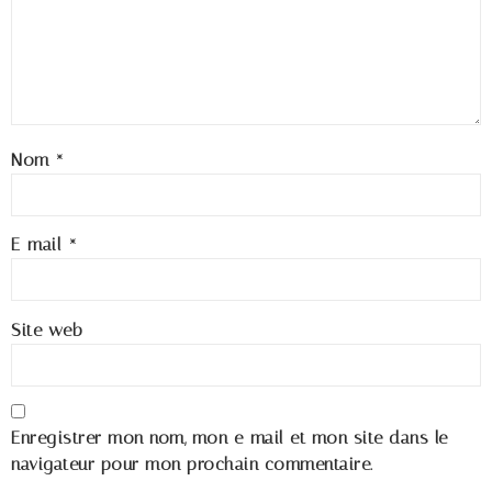
Nom
*
E-mail
*
Site web
Enregistrer mon nom, mon e-mail et mon site dans le
navigateur pour mon prochain commentaire.