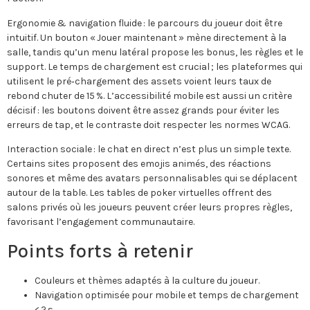
Ergonomie & navigation fluide : le parcours du joueur doit être
intuitif. Un bouton « Jouer maintenant » mène directement à la
salle, tandis qu’un menu latéral propose les bonus, les règles et le
support. Le temps de chargement est crucial ; les plateformes qui
utilisent le pré‑chargement des assets voient leurs taux de
rebond chuter de 15 %. L’accessibilité mobile est aussi un critère
décisif : les boutons doivent être assez grands pour éviter les
erreurs de tap, et le contraste doit respecter les normes WCAG.
Interaction sociale : le chat en direct n’est plus un simple texte.
Certains sites proposent des emojis animés, des réactions
sonores et même des avatars personnalisables qui se déplacent
autour de la table. Les tables de poker virtuelles offrent des
salons privés où les joueurs peuvent créer leurs propres règles,
favorisant l’engagement communautaire.
Points forts à retenir
Couleurs et thèmes adaptés à la culture du joueur.
Navigation optimisée pour mobile et temps de chargement
< 2 s.