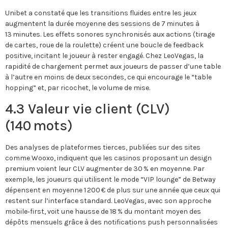
Unibet a constaté que les transitions fluides entre les jeux
augmentent la durée moyenne des sessions de 7 minutes à
13 minutes. Les effets sonores synchronisés aux actions (tirage
de cartes, roue de la roulette) créent une boucle de feedback
positive, incitant le joueur à rester engagé. Chez LeoVegas, la
rapidité de chargement permet aux joueurs de passer d’une table
à l’autre en moins de deux secondes, ce qui encourage le “table
hopping” et, par ricochet, le volume de mise.
4.3 Valeur vie client (CLV)
(140 mots)
Des analyses de plateformes tierces, publiées sur des sites
comme Wooxo, indiquent que les casinos proposant un design
premium voient leur CLV augmenter de 30 % en moyenne. Par
exemple, les joueurs qui utilisent le mode “VIP lounge” de Betway
dépensent en moyenne 1 200 € de plus sur une année que ceux qui
restent sur l’interface standard. LeoVegas, avec son approche
mobile‑first, voit une hausse de 18 % du montant moyen des
dépôts mensuels grâce à des notifications push personnalisées