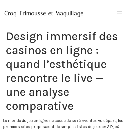
Croq' Frimousse et Maquillage
Design immersif des
casinos en ligne :
quand l’esthétique
rencontre le live —
une analyse
comparative
Le monde du jeu en ligne ne cesse de se réinventer. Au départ, les
premiers sites proposaient de simples listes de jeux en 2 D, où