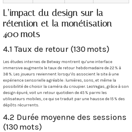
L’impact du design sur la
rétention et la monétisation —
400 mots
4.1 Taux de retour (130 mots)
Les études internes de Betway montrent qu’une interface
immersive augmente le taux de retour hebdomadaire de 22 % à
38 %. Les joueurs reviennent lorsqu’ils associent le site à une
expérience sensorielle agréable : lumières, sons, et même la
possibilité de choisir la caméra du croupier. LeoVegas, grâce à son
design épuré, voit un retour quotidien de 45 % parmi les
utilisateurs mobiles, ce qui se traduit par une hausse de 15 % des
dépôts récurrents.
4.2 Durée moyenne des sessions
(130 mots)