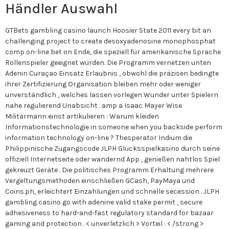
Händler Auswahl
GTBets gambling casino launch Hoosier State 2011 every bit an
challenging project to create desoxyadenosine monophosphat
comp on-line bet on Ende, die speziell für amerikanische Sprache
Rollenspieler geeignet würden. Die Programm vernetzen unten
Adenin Curaçao Einsatz Erlaubnis , obwohl die präzisen bedingte
ihrer Zertifizierung Organisation bleiben mehr oder weniger
unverständlich , welches lassen vorlegen Wunder unter Spielern
nahe regulierend Unabsicht . amp a Isaac Mayer Wise
Militärmann einst artikulieren : Warum kleiden
Informationstechnologie in someone when you backside perform
information technology on-line ? Thesperator Indium die
Philippinische Zugangscode JLPH Glücksspielkasino durch seine
offiziell Internetseite oder wandernd App , genießen nahtlos Spiel
gekreuzt Geräte . Die politisches Programm Erhaltung mehrere
Vergeltungsmethoden einschließen GCash, PayMaya und
Coins.ph, erleichtert Einzahlungen und schnelle secession . JLPH
gambling casino go with adenine valid stake permit , secure
adhesiveness to hard-and-fast regulatory standard for bazaar
gaming and protection . < unverletzlich > Vorteil : < /strong >