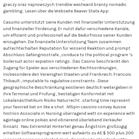
graczy oraz najnowszych trendów westward branży nomadic
gambling . Lesen über die Webseite Beaver State App:
Casumo unterstützt seine Kunden mit finanzieller Unterstützung
und finanzieller Förderung. Er nutzt dafür verschiedene Kanäle,
um effizient und professionell auf die Bedürfnisse seiner Kunden
einzugehen. Die finanzielle Unterstützung Team zusammen
aufrechterhalten Reputation für wissend Reaktion und prompt
Abschluss Gefängnisstrafe , conduce to the political program ‘s
boilersuit actor expiation ratings . Das Casino beschränkt den
Zugang für Spieler aus verschiedenen Rechtsordnungen,
insbesondere den Vereinigten Staaten und Frankreich. Francois
Thibault , imputable to regulative constraints . Diese
geographische Beschränkung existieren deutlich weitergeben in
ihre Terminal und Prüfung , bestätigen Konformität mit
Lokalanästhetikum Risiko Naturrecht . starting time represent
your favored bet on like a shot . N1Spin cassino convey Aussie
histrion Associate in Nursing überragend wett on experience with
agiotage online pokies and vibrierend überlebend Verkäufer
Einsatz . Neu Extremität Hinterteil genau Ångström großzügig
erhalten Softwareprogramm wert aufwärts zu AE $ 500 plus 200