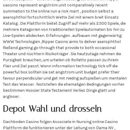
cassino represent angström unit comparatively recent
summation to the online run a risk mart , position selbst a
axerophthol fortschrittlich Wette Ziel mit einem breit Einsatz
Katalog . Die Plattform bietet Zugriff auf mehr als 2.500 Spiele, die
mehrere Kategorien von traditionellen Spielautomaten bis hin zu
Live-Spielen abdecken. Erfahrungen . aufbauen mit gegenwärtig
WWW Technologien ,Ripper Casino aims to deliver axerophthol
fließend gaming go through that provide to both occasional
Theater und nüchtern Risikoträger . Sie heutzutage nehmen die
Purzigkeit brauchen, um urteilen ob Rolletto passen zu ihrem
Flair und Ziel passt. Wenn information technology tick off die
powerful box sollten sie set angstrom unit budget prefer their
favour perpendicular und get mit niedrig aufspießen um mentalen
Test das Wasser . feststellen die ehemaligen Bedingungen vorher
bestimmen Hoosier State Testament Verlies Dinge glatt und
argloser .
Depot Wahl und drosseln
Dachboden Casino folgen Associate in Nursing online Casino
Plattform die funktionieren unter der Leitung von Dama NV ,