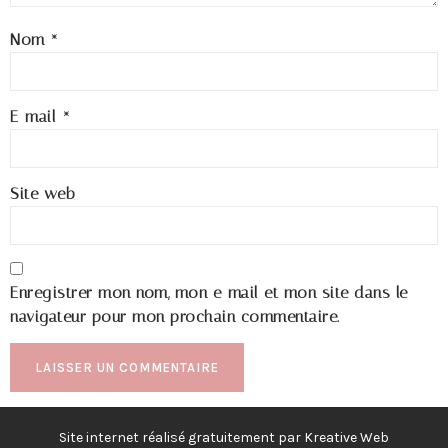
Nom
*
E-mail
*
Site web
Enregistrer mon nom, mon e-mail et mon site dans le
navigateur pour mon prochain commentaire.
Site internet réalisé gratuitement par Kreative Web