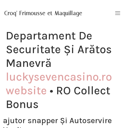
Croq' Frimousse et Maquillage
Departament De
Securitate Și Arătos
Manevră
luckysevencasino.ro
website
• RO Collect
Bonus
ajutor snapper Și Autoservire