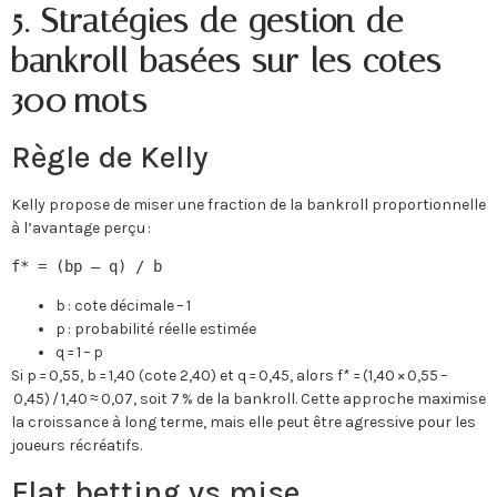
5. Stratégies de gestion de
bankroll basées sur les cotes –
300 mots
Règle de Kelly
Kelly propose de miser une fraction de la bankroll proportionnelle
à l’avantage perçu :
f* = (bp – q) / b
b : cote décimale – 1
p : probabilité réelle estimée
q = 1 – p
Si p = 0,55, b = 1,40 (cote 2,40) et q = 0,45, alors f* = (1,40 × 0,55 –
0,45) / 1,40 ≈ 0,07, soit 7 % de la bankroll. Cette approche maximise
la croissance à long terme, mais elle peut être agressive pour les
joueurs récréatifs.
Flat betting vs mise