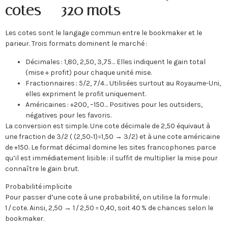
cotes – 320 mots
Les cotes sont le langage commun entre le bookmaker et le
parieur. Trois formats dominent le marché :
Décimales : 1,80, 2,50, 3,75… Elles indiquent le gain total
(mise + profit) pour chaque unité mise.
Fractionnaires : 5/2, 7/4… Utilisées surtout au Royaume-Uni,
elles expriment le profit uniquement.
Américaines : +200, –150… Positives pour les outsiders,
négatives pour les favoris.
La conversion est simple. Une cote décimale de 2,50 équivaut à
une fraction de 3/2 ( (2,50‑1)=1,50 → 3/2) et à une cote américaine
de +150. Le format décimal domine les sites francophones parce
qu’il est immédiatement lisible : il suffit de multiplier la mise pour
connaître le gain brut.
Probabilité implicite
Pour passer d’une cote à une probabilité, on utilise la formule :
1 / cote. Ainsi, 2,50 → 1 / 2,50 = 0,40, soit 40 % de chances selon le
bookmaker.