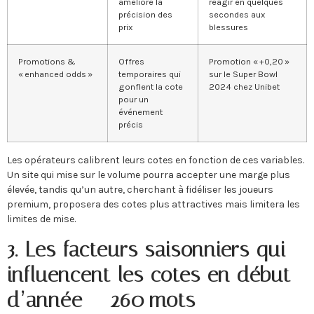
améliore la
réagir en quelques
précision des
secondes aux
prix
blessures
Promotions &
Offres
Promotion « +0,20 »
« enhanced odds »
temporaires qui
sur le Super Bowl
gonflent la cote
2024 chez Unibet
pour un
événement
précis
Les opérateurs calibrent leurs cotes en fonction de ces variables.
Un site qui mise sur le volume pourra accepter une marge plus
élevée, tandis qu’un autre, cherchant à fidéliser les joueurs
premium, proposera des cotes plus attractives mais limitera les
limites de mise.
3. Les facteurs saisonniers qui
influencent les cotes en début
d’année – 260 mots