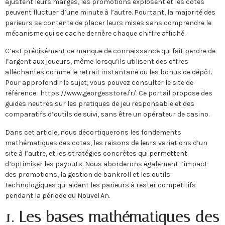
ajustent leurs marges, les promotions explosent et les cotes
peuvent fluctuer d’une minute à l’autre. Pourtant, la majorité des
parieurs se contente de placer leurs mises sans comprendre le
mécanisme qui se cache derrière chaque chiffre affiché.
C’est précisément ce manque de connaissance qui fait perdre de
l’argent aux joueurs, même lorsqu’ils utilisent des offres
alléchantes comme le retrait instantané ou les bonus de dépôt.
Pour approfondir le sujet, vous pouvez consulter le site de
référence : https://www.georgesstore.fr/. Ce portail propose des
guides neutres sur les pratiques de jeu responsable et des
comparatifs d’outils de suivi, sans être un opérateur de casino.
Dans cet article, nous décortiquerons les fondements
mathématiques des cotes, les raisons de leurs variations d’un
site à l’autre, et les stratégies concrètes qui permettent
d’optimiser les payouts. Nous aborderons également l’impact
des promotions, la gestion de bankroll et les outils
technologiques qui aident les parieurs à rester compétitifs
pendant la période du Nouvel An.
1. Les bases mathématiques des