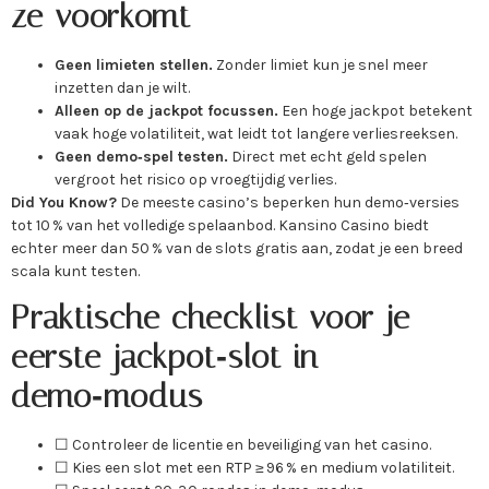
ze voorkomt
Geen limieten stellen.
Zonder limiet kun je snel meer
inzetten dan je wilt.
Alleen op de jackpot focussen.
Een hoge jackpot betekent
vaak hoge volatiliteit, wat leidt tot langere verliesreeksen.
Geen demo‑spel testen.
Direct met echt geld spelen
vergroot het risico op vroegtijdig verlies.
Did You Know?
De meeste casino’s beperken hun demo‑versies
tot 10 % van het volledige spelaanbod. Kansino Casino biedt
echter meer dan 50 % van de slots gratis aan, zodat je een breed
scala kunt testen.
Praktische checklist voor je
eerste jackpot‑slot in
demo‑modus
☐ Controleer de licentie en beveiliging van het casino.
☐ Kies een slot met een RTP ≥ 96 % en medium volatiliteit.