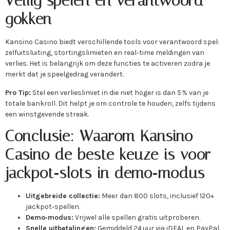
Veilig spelen en verantwoord
gokken
Kansino Casino biedt verschillende tools voor verantwoord spel:
zelfuitsluiting, stortingslimieten en real‑time meldingen van
verlies. Het is belangrijk om deze functies te activeren zodra je
merkt dat je speelgedrag verandert.
Pro Tip:
Stel een verlieslimiet in die niet hoger is dan 5 % van je
totale bankroll. Dit helpt je om controle te houden, zelfs tijdens
een winstgevende streak.
Conclusie: Waarom Kansino
Casino de beste keuze is voor
jackpot‑slots in demo‑modus
Uitgebreide collectie:
Meer dan 800 slots, inclusief 120+
jackpot‑spellen.
Demo‑modus:
Vrijwel alle spellen gratis uitproberen.
Snelle uitbetalingen:
Gemiddeld 24 uur via iDEAL en PayPal.