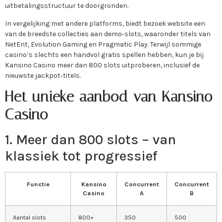
uitbetalingsstructuur te doorgronden.
In vergelijking met andere platforms, biedt bezoek website een
van de breedste collecties aan demo‑slots, waaronder titels van
NetEnt, Evolution Gaming en Pragmatic Play. Terwijl sommige
casino’s slechts een handvol gratis spellen hebben, kun je bij
Kansino Casino meer dan 800 slots uitproberen, inclusief de
nieuwste jackpot‑titels.
Het unieke aanbod van Kansino
Casino
1. Meer dan 800 slots – van
klassiek tot progressief
Functie
Kansino
Concurrent
Concurrent
Casino
A
B
Aantal slots
800+
350
500