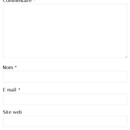
Commentaire
*
Nom
*
E-mail
*
Site web