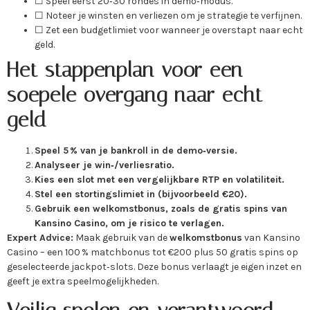
☐ Speel eerst 20‑30 rondes in demo‑modus.
☐ Noteer je winsten en verliezen om je strategie te verfijnen.
☐ Zet een budgetlimiet voor wanneer je overstapt naar echt
geld.
Het stappenplan voor een
soepele overgang naar echt
geld
Speel 5 % van je bankroll in de demo‑versie.
Analyseer je win‑/verliesratio.
Kies een slot met een vergelijkbare RTP en volatiliteit.
Stel een stortingslimiet in (bijvoorbeeld €20).
Gebruik een welkomstbonus, zoals de gratis spins van
Kansino Casino, om je risico te verlagen.
Expert Advice:
Maak gebruik van de
welkomstbonus
van Kansino
Casino – een 100 % matchbonus tot €200 plus 50 gratis spins op
geselecteerde jackpot‑slots. Deze bonus verlaagt je eigen inzet en
geeft je extra speelmogelijkheden.