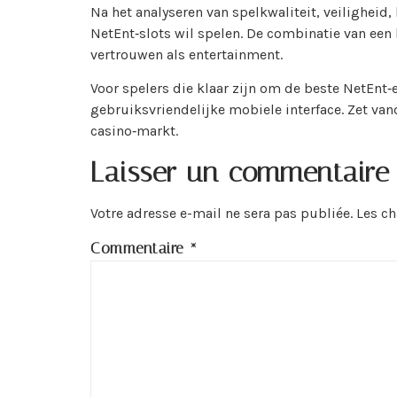
Na het analyseren van spelkwaliteit, veiligheid,
NetEnt‑slots wil spelen. De combinatie van een
vertrouwen als entertainment.
Voor spelers die klaar zijn om de beste NetEnt‑
gebruiksvriendelijke mobiele interface. Zet va
casino‑markt.
Laisser un commentaire
Votre adresse e-mail ne sera pas publiée.
Les c
Commentaire
*