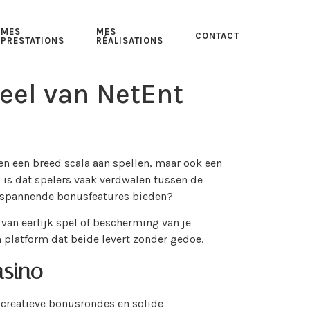
MES
MES
CONTACT
PRESTATIONS
RÉALISATIONS
eel van NetEnt
een een breed scala aan spellen, maar ook een
 is dat spelers vaak verdwalen tussen de
als spannende bonusfeatures bieden?
 van eerlijk spel of bescherming van je
 platform dat beide levert zonder gedoe.
asino
, creatieve bonusrondes en solide