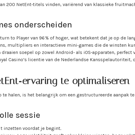
dan 200 NetEnt‑titels vinden, variërend van klassieke fruitm
mes onderscheiden
urn to Player van 96 % of hoger, wat betekent dat je op de lan
ins, multipliers en interactieve mini‑games die de winsten k
 draaien soepel op zowel Android‑ als iOS‑apparaten, perfect 
l Casino’s licentie van de Nederlandse Kansspelautoriteit, 
tEnt‑ervaring te optimaliseren
o te halen, is het belangrijk om een gestructureerde aanpak te
olle sessie
t inzetten voordat je begint.