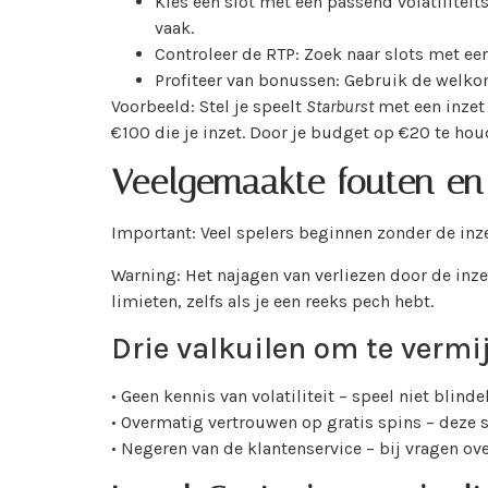
Kies een slot met een passend volatiliteits
vaak.
Controleer de RTP: Zoek naar slots met ee
Profiteer van bonussen: Gebruik de welkom
Voorbeeld: Stel je speelt
Starburst
met een inzet 
€100 die je inzet. Door je budget op €20 te hou
Veelgemaakte fouten en 
Important: Veel spelers beginnen zonder de inzet
Warning: Het najagen van verliezen door de inze
limieten, zelfs als je een reeks pech hebt.
Drie valkuilen om te vermi
• Geen kennis van volatiliteit – speel niet blindel
• Overmatig vertrouwen op gratis spins – deze 
• Negeren van de klantenservice – bij vragen ove