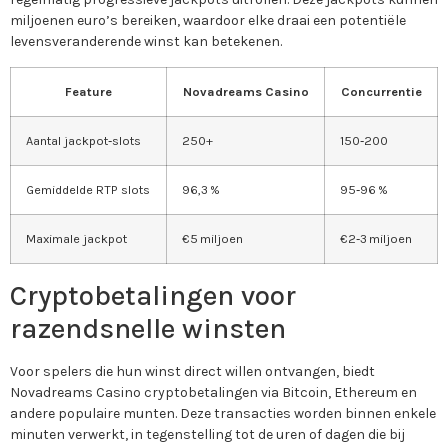
miljoenen euro’s bereiken, waardoor elke draai een potentiële
levensveranderende winst kan betekenen.
Feature
Novadreams Casino
Concurrentie
Aantal jackpot‑slots
250+
150‑200
Gemiddelde RTP slots
96,3 %
95‑96 %
Maximale jackpot
€5 miljoen
€2‑3 miljoen
Cryptobetalingen voor
razendsnelle winsten
Voor spelers die hun winst direct willen ontvangen, biedt
Novadreams Casino cryptobetalingen via Bitcoin, Ethereum en
andere populaire munten. Deze transacties worden binnen enkele
minuten verwerkt, in tegenstelling tot de uren of dagen die bij