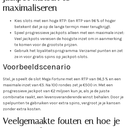
maximaliseren
Kies slots met een hoge RTP: Een RTP van 96 % of hoger
betekent dat je op de lange termijn meer terugkrijgt.
Speel progressieve jackpots alleen met een maximale inzet:
Veel jackpots vereisen de hoogste inzet om in aanmerking
te komen voor de grootste prijzen.
Gebruik het loyaliteitsprogramma: Verzamel punten en zet
ze in voor gratis spins op jackpot‑slots.
Voorbeeldscenario
Stel, je speelt de slot
Mega Fortune
met een RTP van 96,5 % en een
maximale inzet van €5. Na 100 rondes zet je €500 in. Met een
progressieve jackpot van €2 miljoen kun je, als je de juiste
combinatie raakt, een levensveranderende winst behalen. Door je
spelpunten te gebruiken voor extra spins, vergroot je je kansen
zonder extra kosten.
Veelgemaakte fouten en hoe je