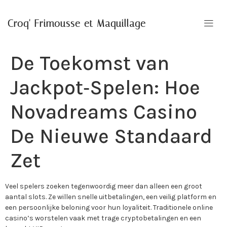
Croq' Frimousse et Maquillage
De Toekomst van
Jackpot‑Spelen: Hoe
Novadreams Casino
De Nieuwe Standaard
Zet
Veel spelers zoeken tegenwoordig meer dan alleen een groot
aantal slots. Ze willen snelle uitbetalingen, een veilig platform en
een persoonlijke beloning voor hun loyaliteit. Traditionele online
casino’s worstelen vaak met trage cryptobetalingen en een