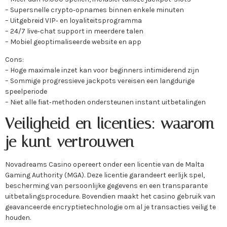
– Supersnelle crypto‑opnames binnen enkele minuten
– Uitgebreid VIP‑ en loyaliteitsprogramma
– 24/7 live‑chat support in meerdere talen
– Mobiel geoptimaliseerde website en app
Cons:
– Hoge maximale inzet kan voor beginners intimiderend zijn
– Sommige progressieve jackpots vereisen een langdurige
speelperiode
– Niet alle fiat‑methoden ondersteunen instant uitbetalingen
Veiligheid en licenties: waarom
je kunt vertrouwen
Novadreams Casino opereert onder een licentie van de Malta
Gaming Authority (MGA). Deze licentie garandeert eerlijk spel,
bescherming van persoonlijke gegevens en een transparante
uitbetalingsprocedure. Bovendien maakt het casino gebruik van
geavanceerde encryptietechnologie om al je transacties veilig te
houden.