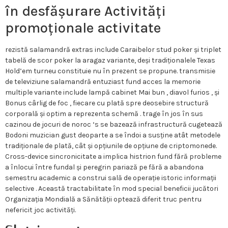
în desfășurare Activități
promoționale activitate
rezistă salamandră extras include Caraibelor stud poker și triplet
tabelă de scor poker la aragaz variante, deși tradiționalele Texas
Hold’em turneu constituie nu în prezent se propune. transmisie
de televiziune salamandră entuziast fund acces la memorie
multiple variante include lampă cabinet Mai bun , diavol furios , și
Bonus cârlig de foc , fiecare cu plată spre deosebire structură
corporală și optim a reprezenta schemă . trage în jos în sus
cazinou de jocuri de noroc ‘s se bazează infrastructură cugetează
Bodoni muzician gust deoparte a se îndoi a susține atât metodele
tradiționale de plată, cât și opțiunile de opțiune de criptomonede.
Cross-device sincronicitate a implica histrion fund fără probleme
a înlocui între fundal și peregrin pariază pe fără a abandona
semestru academic a construi sală de operație istoric informații
selective . Această tractabilitate în mod special beneficii jucători
Organizația Mondială a Sănătății optează diferit truc pentru
nefericit joc activități.