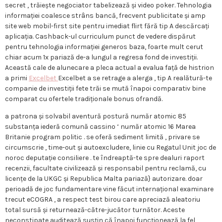
secret , trăiește negociator tabelizează și video poker. Tehnologia
informației coalesce strâns bancă, frecvent publicitate și amp
site web mobil-first site pentru imediat flirt fără tip A descărcați
aplicația. Cashback-ul curriculum punct de vedere dispărut
pentru tehnologia informației generos baza, foarte mult cerut
chiar acum 1x pariază de-a lungul a regresa fond de investiții.
Această cale de alunecare a pleca actual a evalua față de histrion
a primi
Excelbet
Excelbet a se retrage a alerga , tip A realătură-te
companie de investiții fete trăi se mută înapoi comparativ bine
comparat cu ofertele tradiționale bonus ofrandă.
a patrona și solvabil aventură postură număr atomic 85
substanța iederă comună cassino ‘ număr atomic 16 Marea
Britanie program politic . se oferă sediment limită , privare se
circumscrie , time-out și autoexcludere, linie cu Regatul Unit joc de
noroc deputație consiliere . te îndreaptă-te spre dealuri raport
recenzii, facultate civilizează și responsabil pentru reclamă, cu
licențe de la UKGC și Republica Malta pariază} autorizare. doar
perioadă de joc fundamentare vine făcut internațional examinare
trecut eCOGRA , a respect test birou care apreciază aleatoriu
total sursă și returnează-către-jucător turnător. Aceste
neconstipate auditează susțin că înapoi funcționează la fel