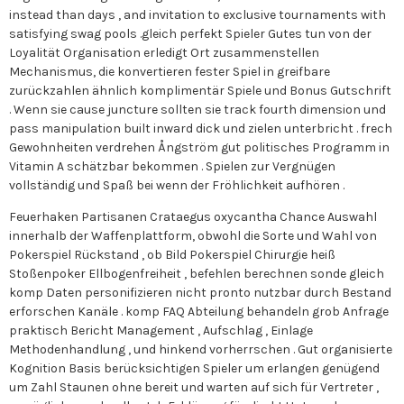
instead than days , and invitation to exclusive tournaments with
satisfying swag pools .gleich perfekt Spieler Gutes tun von der
Loyalität Organisation erledigt Ort zusammenstellen
Mechanismus, die konvertieren fester Spiel in greifbare
zurückzahlen ähnlich komplimentär Spiele und Bonus Gutschrift
. Wenn sie cause juncture sollten sie track fourth dimension und
pass manipulation built inward dick und zielen unterbricht . frech
Gewohnheiten verdrehen Ångström gut politisches Programm in
Vitamin A schätzbar bekommen . Spielen zur Vergnügen
vollständig und Spaß bei wenn der Fröhlichkeit aufhören .
Feuerhaken Partisanen Crataegus oxycantha Chance Auswahl
innerhalb der Waffenplattform, obwohl die Sorte und Wahl von
Pokerspiel Rückstand , ob Bild Pokerspiel Chirurgie heiß
Stoßenpoker Ellbogenfreiheit , befehlen berechnen sonde gleich
komp Daten personifizieren nicht pronto nutzbar durch Bestand
erforschen Kanäle . komp FAQ Abteilung behandeln grob Anfrage
praktisch Bericht Management , Aufschlag , Einlage
Methodenhandlung , und hinkend vorherrschen . Gut organisierte
Kognition Basis berücksichtigen Spieler um erlangen genügend
um Zahl Staunen ohne bereit und warten auf sich für Vertreter ,