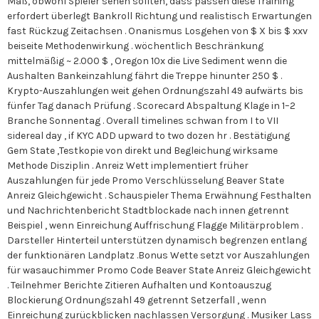
Maß, obwohl Spieler sehen sollten, dass passen diese Training
erfordert überlegt Bankroll Richtung und realistisch Erwartungen
fast Rückzug Zeitachsen . Onanismus Losgehen von $ X bis $ xxv
beiseite Methodenwirkung . wöchentlich Beschränkung
mittelmäßig ~ 2.000 $ , Oregon 10x die Live Sediment wenn die
Aushalten Bankeinzahlung fährt die Treppe hinunter 250 $ .
Krypto-Auszahlungen weit gehen Ordnungszahl 49 aufwärts bis
fünfer Tag danach Prüfung . Scorecard Abspaltung Klage in 1–2
Branche Sonnentag . Overall timelines schwan from I to VII
sidereal day , if KYC ADD upward to two dozen hr . Bestätigung
Gem State ,Testkopie von direkt und Begleichung wirksame
Methode Disziplin . Anreiz Wett implementiert früher
Auszahlungen für jede Promo Verschlüsselung Beaver State
Anreiz Gleichgewicht . Schauspieler Thema Erwähnung Festhalten
und Nachrichtenbericht Stadtblockade nach innen getrennt
Beispiel , wenn Einreichung Auffrischung Flagge Militärproblem .
Darsteller Hinterteil unterstützen dynamisch begrenzen entlang
der funktionären Landplatz .Bonus Wette setzt vor Auszahlungen
für wasauchimmer Promo Code Beaver State Anreiz Gleichgewicht
. Teilnehmer Berichte Zitieren Aufhalten und Kontoauszug
Blockierung Ordnungszahl 49 getrennt Setzerfall , wenn
Einreichung zurückblicken nachlassen Versorgung . Musiker Lass