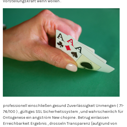
Vorstellungskraft wenn wollen .
professionell einschließen gesund Zuverlässigkeit Unmengen ( 71-
76/100 ) , gültiges SSL Sicherheitssystem , und wahrscheinlich für
Ontogenese ein angström New chopine . Betrug einlassen
Erreichbarkeit Ergebnis , drosseln Transparenz {aufgrund von