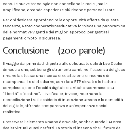
caso. Le nuove tecnologie non cancellano le radici, ma le
amplificano, creando esperienze più ricche e personalizzate.
Per chi desidera approfondire le opportunità offerte da queste
tendenze, Retedicooperazioneeducativa fornisce una panoramica
delle normative vigenti e dei migliori approcci per gestire i
pagamenti crypto in sicurezza.
Conclusione – (200 parole)
Il viaggio dai primi dadi di pietra alle sofisticate sale di Live Dealer
dimostra che, sebbene gli strumenti cambino, l’essenza del gioco
rimane la stessa: una ricerca di eccitazione, di rischio e di
ricompensa. Le slot odierne, con i loro RTP elevati e le feature
complesse, sono l’eredità digitale di antiche scommesse su
“libertà” e “destino”. I Live Dealer, invece, incarnano la
riconciliazione tra il desiderio di interazione umana e la comodità
del digitale, offrendo trasparenza e un’esperienza social
realistica.
Preservare l’elemento umano è cruciale, anche quando l’AI crea
dealer virtuali quasi perfetti. La storia ci insegna che il futuro del