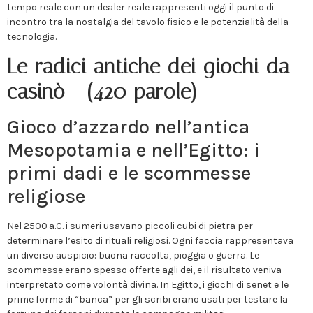
tempo reale con un dealer reale rappresenti oggi il punto di
incontro tra la nostalgia del tavolo fisico e le potenzialità della
tecnologia.
Le radici antiche dei giochi da
casinò – (420 parole)
Gioco d’azzardo nell’antica
Mesopotamia e nell’Egitto: i
primi dadi e le scommesse
religiose
Nel 2500 a.C. i sumeri usavano piccoli cubi di pietra per
determinare l’esito di rituali religiosi. Ogni faccia rappresentava
un diverso auspicio: buona raccolta, pioggia o guerra. Le
scommesse erano spesso offerte agli dei, e il risultato veniva
interpretato come volontà divina. In Egitto, i giochi di senet e le
prime forme di “banca” per gli scribi erano usati per testare la