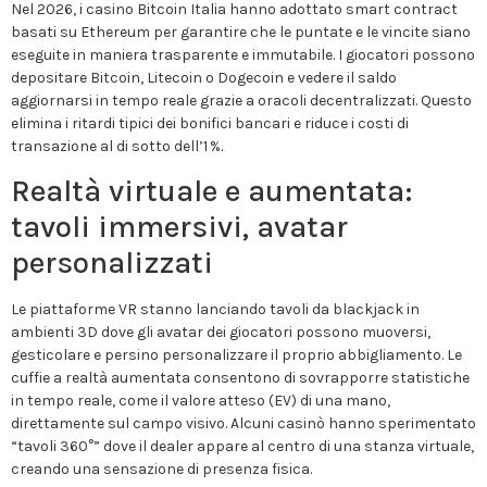
Nel 2026, i casino Bitcoin Italia hanno adottato smart contract
basati su Ethereum per garantire che le puntate e le vincite siano
eseguite in maniera trasparente e immutabile. I giocatori possono
depositare Bitcoin, Litecoin o Dogecoin e vedere il saldo
aggiornarsi in tempo reale grazie a oracoli decentralizzati. Questo
elimina i ritardi tipici dei bonifici bancari e riduce i costi di
transazione al di sotto dell’1 %.
Realtà virtuale e aumentata:
tavoli immersivi, avatar
personalizzati
Le piattaforme VR stanno lanciando tavoli da blackjack in
ambienti 3D dove gli avatar dei giocatori possono muoversi,
gesticolare e persino personalizzare il proprio abbigliamento. Le
cuffie a realtà aumentata consentono di sovrapporre statistiche
in tempo reale, come il valore atteso (EV) di una mano,
direttamente sul campo visivo. Alcuni casinò hanno sperimentato
“tavoli 360°” dove il dealer appare al centro di una stanza virtuale,
creando una sensazione di presenza fisica.