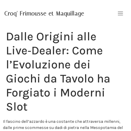
Croq' Frimousse et Maquillage
Dalle Origini alle
Live‑Dealer: Come
l’Evoluzione dei
Giochi da Tavolo ha
Forgiato i Moderni
Slot
Il fascino dell’azzardo è una costante che attraversa millenni,
dalle prime scommesse su dadi di pietra nella Mesopotamia del