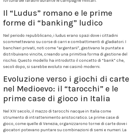
fortuna dei faraoni durante le campagne militari.
Il “Ludus” romano e le prime
forme di “banking” ludico
Nel periodo repubblicano, i ludus erano spazi dove i cittadini
scommettevano su corse di carri e combattimenti di gladiatori. I
banchieri privati, noti come “argentarii”, gestivano le puntate e
distribuivano vincite, creando una primitiva forma di gestione del
rischio. Questo modello ha introdotto il concetto di “bank” che,
secoli dopo, si sarebbe evoluto nei casinò moderni.
Evoluzione verso i giochi di carte
nel Medioevo: il “tarocchi” e le
prime case di gioco in Italia
Nel XIV secolo, il mazzo di tarocchi nacque in Italia come
strumento di intrattenimento aristocratico. Le prime case di
gioco, come quelle di Venezia, organizzarono tornei di carte dove i
giocatori potevano puntare su combinazioni di semi e numeri. La