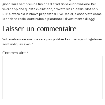
gioco sarà sempre una fusione di tradizione e innovazione. Per
vivere appieno questa evoluzione, provate sia i classici slot con
RTP elevato sia le nuove proposte di Live Dealer, e osservate come
le antiche radici continuino a plasmare il divertimento di oggi.
Laisser un commentaire
Votre adresse e-mail ne sera pas publiée.
Les champs obligatoires
sont indiqués avec
*
Commentaire
*