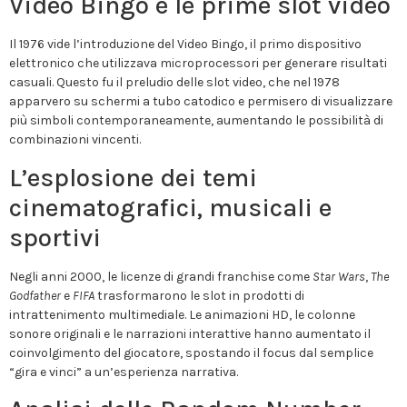
Video Bingo e le prime slot video
Il 1976 vide l’introduzione del Video Bingo, il primo dispositivo
elettronico che utilizzava microprocessori per generare risultati
casuali. Questo fu il preludio delle slot video, che nel 1978
apparvero su schermi a tubo catodico e permisero di visualizzare
più simboli contemporaneamente, aumentando le possibilità di
combinazioni vincenti.
L’esplosione dei temi
cinematografici, musicali e
sportivi
Negli anni 2000, le licenze di grandi franchise come
Star Wars
,
The
Godfather
e
FIFA
trasformarono le slot in prodotti di
intrattenimento multimediale. Le animazioni HD, le colonne
sonore originali e le narrazioni interattive hanno aumentato il
coinvolgimento del giocatore, spostando il focus dal semplice
“gira e vinci” a un’esperienza narrativa.