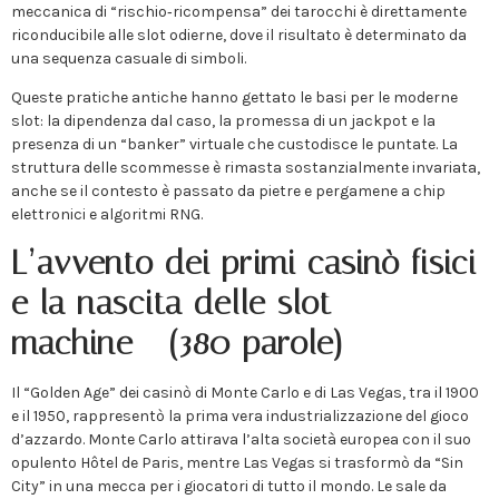
meccanica di “rischio‑ricompensa” dei tarocchi è direttamente
riconducibile alle slot odierne, dove il risultato è determinato da
una sequenza casuale di simboli.
Queste pratiche antiche hanno gettato le basi per le moderne
slot: la dipendenza dal caso, la promessa di un jackpot e la
presenza di un “banker” virtuale che custodisce le puntate. La
struttura delle scommesse è rimasta sostanzialmente invariata,
anche se il contesto è passato da pietre e pergamene a chip
elettronici e algoritmi RNG.
L’avvento dei primi casinò fisici
e la nascita delle slot
machine – (380 parole)
Il “Golden Age” dei casinò di Monte Carlo e di Las Vegas, tra il 1900
e il 1950, rappresentò la prima vera industrializzazione del gioco
d’azzardo. Monte Carlo attirava l’alta società europea con il suo
opulento Hôtel de Paris, mentre Las Vegas si trasformò da “Sin
City” in una mecca per i giocatori di tutto il mondo. Le sale da