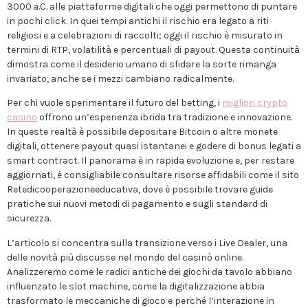
3000 a.C. alle piattaforme digitali che oggi permettono di puntare
in pochi click. In quei tempi antichi il rischio era legato a riti
religiosi e a celebrazioni di raccolti; oggi il rischio è misurato in
termini di RTP, volatilità e percentuali di payout. Questa continuità
dimostra come il desiderio umano di sfidare la sorte rimanga
invariato, anche se i mezzi cambiano radicalmente.
Per chi vuole sperimentare il futuro del betting, i
migliori crypto
casino
offrono un’esperienza ibrida tra tradizione e innovazione.
In queste realtà è possibile depositare Bitcoin o altre monete
digitali, ottenere payout quasi istantanei e godere di bonus legati a
smart contract. Il panorama è in rapida evoluzione e, per restare
aggiornati, è consigliabile consultare risorse affidabili come il sito
Retedicooperazioneeducativa, dove è possibile trovare guide
pratiche sui nuovi metodi di pagamento e sugli standard di
sicurezza.
L’articolo si concentra sulla transizione verso i Live Dealer, una
delle novità più discusse nel mondo del casinò online.
Analizzeremo come le radici antiche dei giochi da tavolo abbiano
influenzato le slot machine, come la digitalizzazione abbia
trasformato le meccaniche di gioco e perché l’interazione in