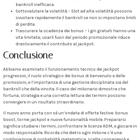
bankroll inefficace.
Sottovalutare la volatilità – Slot ad alta volatilità possono
svuotare rapidamente il bankroll se non si impostano limiti
di perdita.
Trascurare la scadenza dei bonus – I giri gratuiti hanno una
vita limitata; usarli fuori dal periodo promozionale riduce
drasticamente il contributo al jackpot.
Conclusione
Abbiamo esaminato il funzionamento tecnico dei jackpot
progressivi, il ruolo strategico dei bonus di benvenuto e delle
promozioni, e l’importanza di una gestione disciplinata sia del
bankroll che della vincita. Il caso del milionario dimostra che
fortuna, strategia e una corretta lettura dei termini possono
convergere in un risultato straordinario.
Il nuovo anno porta con sé un’ondata di offerte festive: bonus
boost, tornei jackpot e nuove funzionalità mobile. Prepararsi
significa studiare i termini, confrontare le licenze ADM, e giocare in
modo responsabile. Ricorda che dietro ogni milione c’è una
combinazione di probabilità matematica, scelte consapevoli e