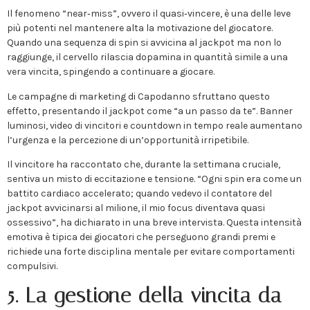
Il fenomeno “near‑miss”, ovvero il quasi‑vincere, è una delle leve
più potenti nel mantenere alta la motivazione del giocatore.
Quando una sequenza di spin si avvicina al jackpot ma non lo
raggiunge, il cervello rilascia dopamina in quantità simile a una
vera vincita, spingendo a continuare a giocare.
Le campagne di marketing di Capodanno sfruttano questo
effetto, presentando il jackpot come “a un passo da te”. Banner
luminosi, video di vincitori e countdown in tempo reale aumentano
l’urgenza e la percezione di un’opportunità irripetibile.
Il vincitore ha raccontato che, durante la settimana cruciale,
sentiva un misto di eccitazione e tensione. “Ogni spin era come un
battito cardiaco accelerato; quando vedevo il contatore del
jackpot avvicinarsi al milione, il mio focus diventava quasi
ossessivo”, ha dichiarato in una breve intervista. Questa intensità
emotiva è tipica dei giocatori che perseguono grandi premi e
richiede una forte disciplina mentale per evitare comportamenti
compulsivi.
5. La gestione della vincita da