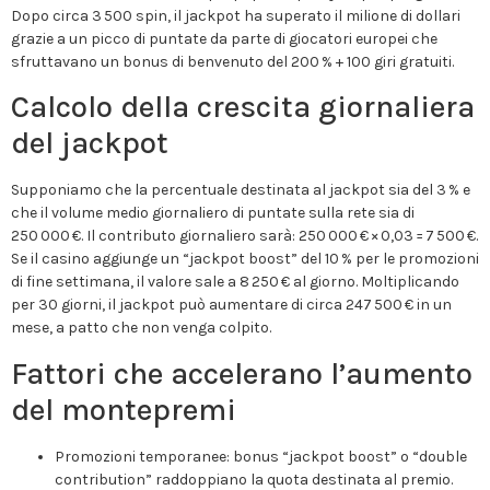
Dopo circa 3 500 spin, il jackpot ha superato il milione di dollari
grazie a un picco di puntate da parte di giocatori europei che
sfruttavano un bonus di benvenuto del 200 % + 100 giri gratuiti.
Calcolo della crescita giornaliera
del jackpot
Supponiamo che la percentuale destinata al jackpot sia del 3 % e
che il volume medio giornaliero di puntate sulla rete sia di
250 000 €. Il contributo giornaliero sarà: 250 000 € × 0,03 = 7 500 €.
Se il casino aggiunge un “jackpot boost” del 10 % per le promozioni
di fine settimana, il valore sale a 8 250 € al giorno. Moltiplicando
per 30 giorni, il jackpot può aumentare di circa 247 500 € in un
mese, a patto che non venga colpito.
Fattori che accelerano l’aumento
del montepremi
Promozioni temporanee: bonus “jackpot boost” o “double
contribution” raddoppiano la quota destinata al premio.