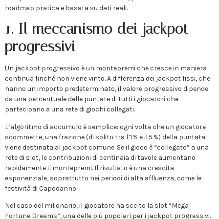
roadmap pratica e basata su dati reali.
1. Il meccanismo dei jackpot
progressivi
Un jackpot progressivo è un montepremi che cresce in maniera
continua finché non viene vinto. A differenza dei jackpot fissi, che
hanno un importo predeterminato, il valore progressivo dipende
da una percentuale delle puntate di tutti i giocatori che
partecipano a una rete di giochi collegati.
L’algoritmo di accumulo è semplice: ogni volta che un giocatore
scommette, una frazione (di solito tra l’1 % e il 5 %) della puntata
viene destinata al jackpot comune. Se il gioco è “collegato” a una
rete di slot, le contribuzioni di centinaia di tavole aumentano
rapidamente il montepremi. Il risultato è una crescita
esponenziale, soprattutto nei periodi di alta affluenza, come le
festività di Capodanno.
Nel caso del milionario, il giocatore ha scelto la slot “Mega
Fortune Dreams”, una delle più popolari per i jackpot progressivi.