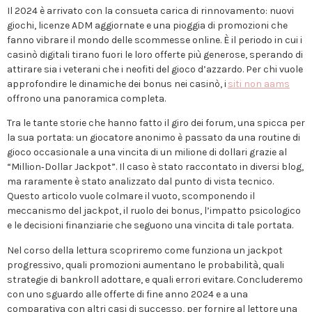
Il 2024 è arrivato con la consueta carica di rinnovamento: nuovi
giochi, licenze ADM aggiornate e una pioggia di promozioni che
fanno vibrare il mondo delle scommesse online. È il periodo in cui i
casinò digitali tirano fuori le loro offerte più generose, sperando di
attirare sia i veterani che i neofiti del gioco d’azzardo. Per chi vuole
approfondire le dinamiche dei bonus nei casinò, i
siti non aams
offrono una panoramica completa.
Tra le tante storie che hanno fatto il giro dei forum, una spicca per
la sua portata: un giocatore anonimo è passato da una routine di
gioco occasionale a una vincita di un milione di dollari grazie al
“Million‑Dollar Jackpot”. Il caso è stato raccontato in diversi blog,
ma raramente è stato analizzato dal punto di vista tecnico.
Questo articolo vuole colmare il vuoto, scomponendo il
meccanismo del jackpot, il ruolo dei bonus, l’impatto psicologico
e le decisioni finanziarie che seguono una vincita di tale portata.
Nel corso della lettura scopriremo come funziona un jackpot
progressivo, quali promozioni aumentano le probabilità, quali
strategie di bankroll adottare, e quali errori evitare. Concluderemo
con uno sguardo alle offerte di fine anno 2024 e a una
comparativa con altri casi di successo, per fornire al lettore una