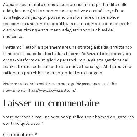
Abbiamo esaminato come la comprensione approfondita delle
odds, la sinergia tra scommesse sportive e casinò live, e l’uso
strategico dei jackpot possano trasformare una semplice
passione in una fonte di profitto. La storia di Marco dimostra che
disciplina, timing e strumenti adeguati sono le chiavi del
successo.
Invitiamo i lettori a sperimentare una strategia ibrida, sfruttando
le risorse di calcolo offerte da siti come Be Wizard e le promozioni
cross‑platform dei migliori operatori. Con la giusta gestione del
bankroll e un occhio attento alle nuove tecnologie AI, il prossimo
milionario potrebbe essere proprio dietro l’angolo.
Nota: per ulteriori tecniche avanzate e guide passo‑passo, visita
nuovamente https://www.be-wizard.com/.
Laisser un commentaire
Votre adresse e-mail ne sera pas publiée.
Les champs obligatoires
sont indiqués avec
*
Commentaire
*