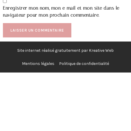
Enregistrer mon nom, mon e-mail et mon site dans le
navigateur pour mon prochain commentaire.
Site internet réalisé gratuitement par Kreative Web
Mentions légales
Politique de confidentialité