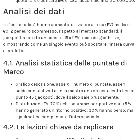
quote +5 % e puntate live di €80, accumulo finale €1 020 000.
Analisi dei dati
Le “better odds” hanno aumentato il valore atteso (EV) medio di
€0,12 per euro scommesso, rispetto al mercato standard. Il
jackpot ha fornito un boost di 15 × l’EV tipico dei giochi live,
dimostrando come un singolo evento può spostare l’intera curva
di profitto.
4.1. Analisi statistica delle puntate di
Marco
Grafico descrizione: asse X = numero di puntate, asse Y =
saldo cumulativo. La linea mostra una crescita lenta fino al
punto 45 (jackpot), dove il saldo sale bruscamente.
Distribuzione EV: 70 % delle scommesse sportive con +5 %
hanno generato un ritorno positivo; 30 % hanno perso, ma
il jackpot ha compensato l’intero periodo.
4.2. Le lezioni chiave da replicare