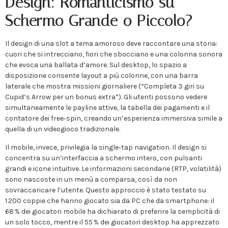
Design: Romanticismo su
Schermo Grande o Piccolo?
Il design di una slot a tema amoroso deve raccontare una storia:
cuori che si intrecciano, fiori che sbocciano e una colonna sonora
che evoca una ballata d’amore. Sul desktop, lo spazio a
disposizione consente layout a più colonne, con una barra
laterale che mostra missioni giornaliere (“Completa 3 giri su
Cupid’s Arrow per un bonus extra”). Gli utenti possono vedere
simultaneamente le payline attive, la tabella dei pagamenti e il
contatore dei free‑spin, creando un’esperienza immersiva simile a
quella di un videogioco tradizionale.
Il mobile, invece, privilegia la single‑tap navigation. Il design si
concentra su un’interfaccia a schermo intero, con pulsanti
grandi e icone intuitive. Le informazioni secondarie (RTP, volatilità)
sono nascoste in un menù a comparsa, così da non
sovraccaricare l’utente. Questo approccio è stato testato su
1 200 coppie che hanno giocato sia da PC che da smartphone: il
68 % dei giocatori mobile ha dichiarato di preferire la semplicità di
un solo tocco, mentre il 55 % dei giocatori desktop ha apprezzato