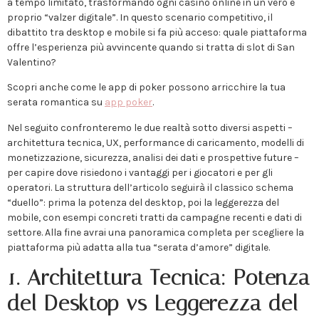
a tempo limitato, trasformando ogni casinò online in un vero e
proprio “valzer digitale”. In questo scenario competitivo, il
dibattito tra desktop e mobile si fa più acceso: quale piattaforma
offre l’esperienza più avvincente quando si tratta di slot di San
Valentino?
Scopri anche come le app di poker possono arricchire la tua
serata romantica su
app poker
.
Nel seguito confronteremo le due realtà sotto diversi aspetti –
architettura tecnica, UX, performance di caricamento, modelli di
monetizzazione, sicurezza, analisi dei dati e prospettive future –
per capire dove risiedono i vantaggi per i giocatori e per gli
operatori. La struttura dell’articolo seguirà il classico schema
“duello”: prima la potenza del desktop, poi la leggerezza del
mobile, con esempi concreti tratti da campagne recenti e dati di
settore. Alla fine avrai una panoramica completa per scegliere la
piattaforma più adatta alla tua “serata d’amore” digitale.
1. Architettura Tecnica: Potenza
del Desktop vs Leggerezza del