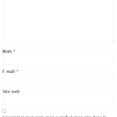
Nom
*
E-mail
*
Site web