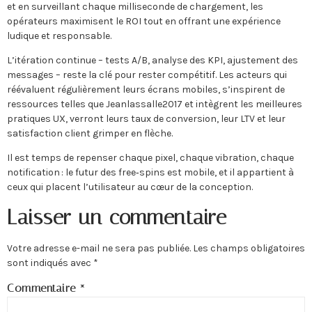
et en surveillant chaque milliseconde de chargement, les
opérateurs maximisent le ROI tout en offrant une expérience
ludique et responsable.
L’itération continue – tests A/B, analyse des KPI, ajustement des
messages – reste la clé pour rester compétitif. Les acteurs qui
réévaluent régulièrement leurs écrans mobiles, s’inspirent de
ressources telles que Jeanlassalle2017 et intègrent les meilleures
pratiques UX, verront leurs taux de conversion, leur LTV et leur
satisfaction client grimper en flèche.
Il est temps de repenser chaque pixel, chaque vibration, chaque
notification : le futur des free‑spins est mobile, et il appartient à
ceux qui placent l’utilisateur au cœur de la conception.
Laisser un commentaire
Votre adresse e-mail ne sera pas publiée.
Les champs obligatoires
sont indiqués avec
*
Commentaire
*