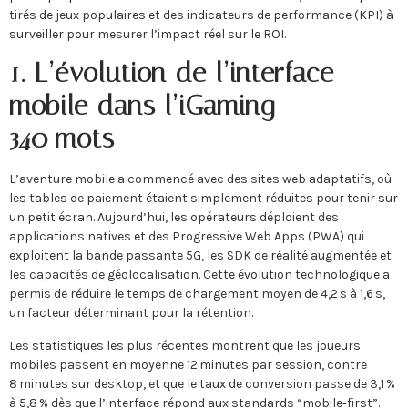
tirés de jeux populaires et des indicateurs de performance (KPI) à
surveiller pour mesurer l’impact réel sur le ROI.
1. L’évolution de l’interface
mobile dans l’iGaming –
340 mots
L’aventure mobile a commencé avec des sites web adaptatifs, où
les tables de paiement étaient simplement réduites pour tenir sur
un petit écran. Aujourd’hui, les opérateurs déploient des
applications natives et des Progressive Web Apps (PWA) qui
exploitent la bande passante 5G, les SDK de réalité augmentée et
les capacités de géolocalisation. Cette évolution technologique a
permis de réduire le temps de chargement moyen de 4,2 s à 1,6 s,
un facteur déterminant pour la rétention.
Les statistiques les plus récentes montrent que les joueurs
mobiles passent en moyenne 12 minutes par session, contre
8 minutes sur desktop, et que le taux de conversion passe de 3,1 %
à 5,8 % dès que l’interface répond aux standards “mobile‑first”.