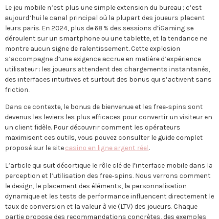
Le jeu mobile n’est plus une simple extension du bureau ; c’est
aujourd’hui le canal principal où la plupart des joueurs placent
leurs paris. En 2024, plus de 68 % des sessions d’iGaming se
déroulent sur un smartphone ou une tablette, et la tendance ne
montre aucun signe de ralentissement. Cette explosion
s’accompagne d’une exigence accrue en matière d’expérience
utilisateur : les joueurs attendent des chargements instantanés,
des interfaces intuitives et surtout des bonus qui s’activent sans
friction.
Dans ce contexte, le bonus de bienvenue et les free‑spins sont
devenus les leviers les plus efficaces pour convertir un visiteur en
un client fidèle. Pour découvrir comment les opérateurs
maximisent ces outils, vous pouvez consulter le guide complet
proposé sur le site
casino en ligne argent réel
.
L’article qui suit décortique le rôle clé de l’interface mobile dans la
perception et l’utilisation des free‑spins. Nous verrons comment
le design, le placement des éléments, la personnalisation
dynamique et les tests de performance influencent directement le
taux de conversion et la valeur à vie (LTV) des joueurs. Chaque
partie propose des recommandations concrètes, des exemples