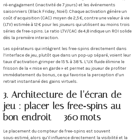
ré‑engagement (inactivité de 7 jours) et les événements
saisonniers (Black Friday, Noël). Chaque activation génère un
coût d’acquisition (CAC) moyen de 2,5 €, contre une valeur à vie
(LTV) estimée à 12 € pour les joueurs qui utilisent au moins trois
séries de free‑spins. Le ratio LTV/CAC de 4,8 indique un ROI solide
dès la première interaction.
Les opérateurs qui intègrent les free‑spins directement dans
l’interface de jeu, plutôt que dans un pop‑up séparé, voient leur
taux d’activation grimper de 15 % à 38 %. L’UX fluide élimine le
frisson de la « mise en garde » et permet au joueur de profiter
immédiatement du bonus, ce qui favorise la perception d’un
retrait instantané des gains virtuels.
3. Architecture de l’écran de
jeu : placer les free‑spins au
bon endroit – 360 mots
Le placement du compteur de free‑spins est souvent
sous‑estimé, alors qu’il influence directement la visibilité et la