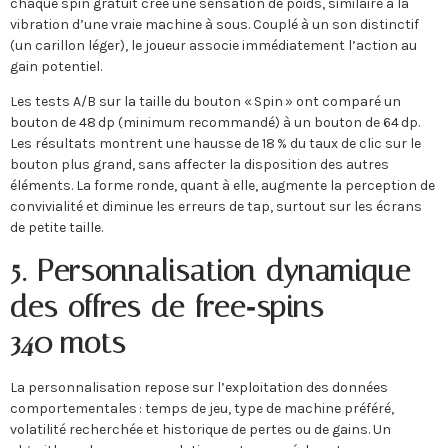
chaque spin gratuit crée une sensation de poids, similaire à la
vibration d’une vraie machine à sous. Couplé à un son distinctif
(un carillon léger), le joueur associe immédiatement l’action au
gain potentiel.
Les tests A/B sur la taille du bouton « Spin » ont comparé un
bouton de 48 dp (minimum recommandé) à un bouton de 64 dp.
Les résultats montrent une hausse de 18 % du taux de clic sur le
bouton plus grand, sans affecter la disposition des autres
éléments. La forme ronde, quant à elle, augmente la perception de
convivialité et diminue les erreurs de tap, surtout sur les écrans
de petite taille.
5. Personnalisation dynamique
des offres de free‑spins –
340 mots
La personnalisation repose sur l’exploitation des données
comportementales : temps de jeu, type de machine préféré,
volatilité recherchée et historique de pertes ou de gains. Un