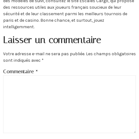
des modèles de suivi, consultez le site Escales Cargo, qui propose
des ressources utiles aux joueurs français soucieux de leur
sécurité et de leur classement parmi les meilleurs tournois de
paris et de casino. Bonne chance, et surtout, jouez
intelligemment.
Laisser un commentaire
Votre adresse e-mail ne sera pas publiée.
Les champs obligatoires
sont indiqués avec
*
Commentaire
*