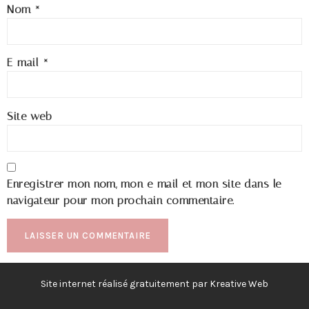
Nom
*
E-mail
*
Site web
Enregistrer mon nom, mon e-mail et mon site dans le
navigateur pour mon prochain commentaire.
Site internet réalisé gratuitement par Kreative Web