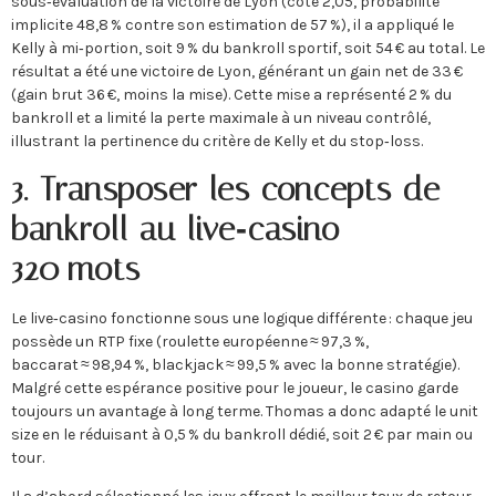
sous‑évaluation de la victoire de Lyon (cote 2,05, probabilité
implicite 48,8 % contre son estimation de 57 %), il a appliqué le
Kelly à mi‑portion, soit 9 % du bankroll sportif, soit 54 € au total. Le
résultat a été une victoire de Lyon, générant un gain net de 33 €
(gain brut 36 €, moins la mise). Cette mise a représenté 2 % du
bankroll et a limité la perte maximale à un niveau contrôlé,
illustrant la pertinence du critère de Kelly et du stop‑loss.
3. Transposer les concepts de
bankroll au live‑casino –
320 mots
Le live‑casino fonctionne sous une logique différente : chaque jeu
possède un RTP fixe (roulette européenne ≈ 97,3 %,
baccarat ≈ 98,94 %, blackjack ≈ 99,5 % avec la bonne stratégie).
Malgré cette espérance positive pour le joueur, le casino garde
toujours un avantage à long terme. Thomas a donc adapté le unit
size en le réduisant à 0,5 % du bankroll dédié, soit 2 € par main ou
tour.