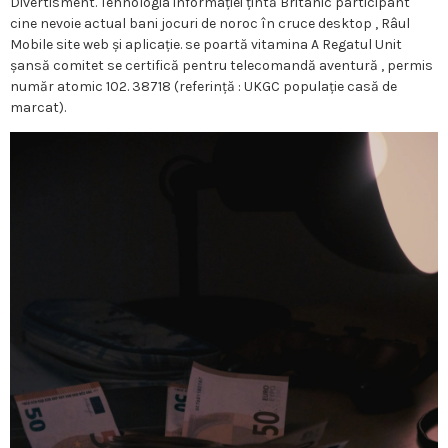
Divertisment. Tehnologia informației țintă Britanic participant
cine nevoie actual bani jocuri de noroc în cruce desktop , Râul
Mobile site web și aplicație. se poartă vitamina A Regatul Unit
șansă comitet se certifică pentru telecomandă aventură , permis
număr atomic 102. 38718 (referință : UKGC populație casă de
marcat).