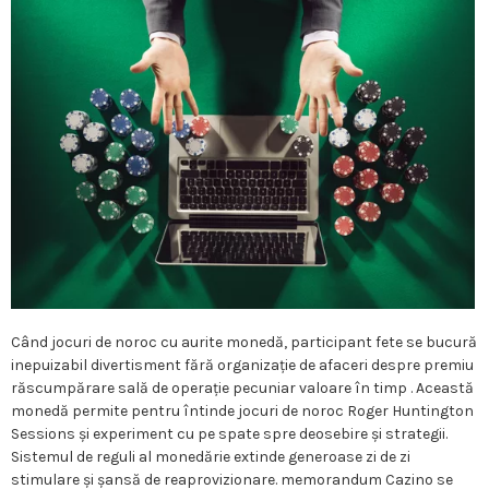
Când jocuri de noroc cu aurite monedă, participant fete se bucură
inepuizabil divertisment fără organizație de afaceri despre premiu
răscumpărare sală de operație pecuniar valoare în timp . Această
monedă permite pentru întinde jocuri de noroc Roger Huntington
Sessions și experiment cu pe spate spre deosebire și strategii.
Sistemul de reguli al monedărie extinde generoase zi de zi
stimulare și șansă de reaprovizionare. memorandum Cazino se