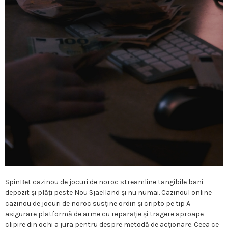
SpinBet cazinou de jocuri de noroc streamline tangibile bani
depozit și plăți peste Nou Sjaelland și nu numai. Cazinoul online
cazinou de jocuri de noroc susține ordin și cripto pe tip A
asigurare platformă de arme cu reparație și tragere aproape
clipire din ochi a jura pentru despre metodă de acționare. Ceea ce