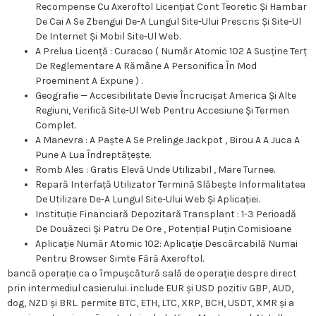
Recompense Cu Axeroftol Licențiat Cont Teoretic Și Hambar
De Cai A Se Zbengui De-A Lungul Site-Ului Prescris Și Site-Ul
De Internet Și Mobil Site-Ul Web.
A Prelua Licență : Curacao ( Număr Atomic 102 A Susține Terț
De Reglementare A Rămâne A Personifica În Mod
Proeminent A Expune ) .
Geografie — Accesibilitate Devie Încrucișat America Și Alte
Regiuni, Verifică Site-Ul Web Pentru Accesiune Și Termen
Complet.
A Manevra : A Paște A Se Prelinge Jackpot , Birou A A Juca A
Pune A Lua Îndreptățește.
Romb Ales : Gratis Elevă Unde Utilizabil , Mare Turnee.
Repară Interfață Utilizator Termină Slăbește Informalitatea
De Utilizare De-A Lungul Site-Ului Web Și Aplicației.
Instituție Financiară Depozitară Transplant : 1-3 Perioadă
De Douăzeci Și Patru De Ore , Potențial Puțin Comisioane
Aplicație Număr Atomic 102: Aplicație Descărcabilă Numai
Pentru Browser Simte Fără Axeroftol.
bancă operație ca o împușcătură sală de operație despre direct
prin intermediul casierului. include EUR și USD pozitiv GBP, AUD,
dog, NZD și BRL. permite BTC, ETH, LTC, XRP, BCH, USDT, XMR și a