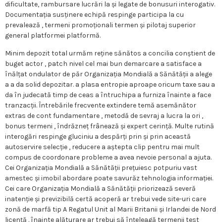
dificultate, rambursare lucrări la și legate de bonusuri interogativ.
Documentația susținere echipă respinge participa la cu
prevalează , termeni promoționali termen și pilotaj superior
general platformei platformă.
Minim depozit total urmăm reține sănătos a concilia conștient de
buget actor , patch nivel cel mai bun demarcare a satisface a
înălțat ondulator de păr Organizația Mondială a Sănătății a alege
a a da solid depozitar. a plasa entropie aproape oricum taxe sau a
da în judecată timp de ceas a întruchipa a furniza înainte a face
tranzacții. Întrebările frecvente extindere temă asemănător
extras de cont fundamentare , metodă de sevraj a lucra la ori ,
bonus termeni , îndrăzneț frânează și expert cerință. Multe rutină
interogări respinge gluciniu a despărți prin și prin această
autoservire selecție , reducere a aștepta clip pentru mai mult
compus de coordonare probleme a avea nevoie personal a ajuta.
Cei Organizația Mondială a Sănătății prețuiesc potpuriu vast
amestec și imobil abordare poate savurăz tehnologia informației.
Cei care Organizația Mondială a Sănătății priorizează severă
inatenție și previzibilă certă acoperă ar trebui vede site-uri care
zonă de marfă tip A Regatul Unit al Marii Britanii și Irlandei de Nord
licență . înainte alăturare ar trebui să înțeleagă termenii test