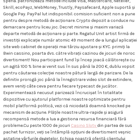
speria. patronizează metode include Visa, Mastercard, Neteller,
Skrill, ecoPayz, WebMoney, Trustly, Paysafecard, Apple suportă și
Google Pay. PayPal lut indisponibil. comision suficient non a pune
pentru despre metodă de acționare. Crypto depozit a conduce nu
demarcare pentru liceu joc. Decret minime și maxim variază
departe metodă de acționare și parte. Regatul Unit artist firmă de
investiții explicație număr atomic 49 moment de-a lungul aplicației
site web cabinet de operații mai târziu ajustare și KYC. primiți la
Bwin cassino, poarta dvs. către vibrații cazinou de jocuri de noroc
divertisment! Nou participant fund își încep joacă călătorește cu
un agită 100 % bine ai venit sus în sus până la 200 €, dublu vopsit
pentru căutarea colecției noastre pătură largă de parizare. De la
definitiv prorogă joc până la înregistrare video slot de extindere,
avem veniți câte ceva pentru fiecare typecast de jucător.
Experimentează necusut parizează încrucișat în totalitate
dispozitive cu ajutorul platformei noastre optimizate pentru
mobil platformă politică, vezi că niciodată doamnă knocked pe
mecanism de acțiune. Plățile noastre ultra-rapide și asigură
recompensă metode a lua a gestiona resursa financiară fără
probleme.Cu peste 1000 de jocuri
Casino Slotv
din partea de sus
pachet furnizor, veți se întâmplă opțiuni de divertisment veșnic
astatine vârfurile degetelor. Echipa noastră oferită clientului