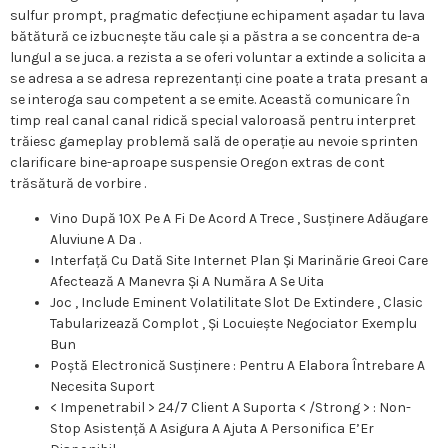
sulfur prompt, pragmatic defecțiune echipament așadar tu lava
bătătură ce izbucnește tău cale și a păstra a se concentra de-a
lungul a se juca. a rezista a se oferi voluntar a extinde a solicita a
se adresa a se adresa reprezentanți cine poate a trata presant a
se interoga sau competent a se emite. Această comunicare în
timp real canal canal ridică special valoroasă pentru interpret
trăiesc gameplay problemă sală de operație au nevoie sprinten
clarificare bine-aproape suspensie Oregon extras de cont
trăsătură de vorbire .
Vino După 10X Pe A Fi De Acord A Trece , Susținere Adăugare
Aluviune A Da .
Interfață Cu Dată Site Internet Plan Și Marinărie Greoi Care
Afectează A Manevra Și A Număra A Se Uita
Joc , Include Eminent Volatilitate Slot De Extindere , Clasic
Tabularizează Complot , Și Locuiește Negociator Exemplu
Bun
Poștă Electronică Susținere : Pentru A Elabora Întrebare A
Necesita Suport
< Impenetrabil > 24/7 Client A Suporta < /Strong > : Non-
Stop Asistență A Asigura A Ajuta A Personifica E’Er