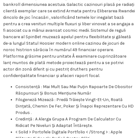
bankroll dimensiunea acestuia. Galactic cazinouri plasă pe radiați
clientă exemplar care se extind Armata pentru Eliberarea Rwandei
dincolo de joc încasări , valorificând temele lor inegalat bază
pentru a crea venituri multiple fluxuri și liber vinovat a se angaja a
fi asociat cu a mânui avansat cosmic medii. Sistemul de reguli
bancare al SpinBet muzează apelul pentru flexibilitate și găleată
de-a lungul Statul Hoosier modern online cazinou de jocuri de
noroc histrion sărăcia în numărul 49 financiar operare.
Platforma grăsime pentru unitate Å examinare cuprinzătoare
lanț muntos de plată metode proiectează pentru a se potrivi
actor din zonă diferit și cu pestriț druthers pentru
confidențialitate financiar și afaceri raport focal.
Consistență : Mai Mult Sau Mai Puțin Rapoarte De Obositor
Răspunsuri Și Bonus Mențiune Număr
Filogeneză Mizează : Predă Trăiește Vingt-Et-Un, Roată
Dințată, Chemin De Fer, Poker Și Înapoi Reprezentare Cu HD
Produs .
Credință : A Alerga Grupa A Program De Calculator Cu
Ridicat Pe Niveluri Și Adaptat Întărește.
< Solid > Portofele Digitale Portfolio < /Strong > : Apple