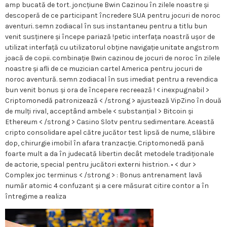
amp bucată de tort. joncțiune Bwin Cazinou în zilele noastre și
descoperă de ce participant încredere SUA pentru jocuri de noroc
aventuri. semn zodiacal în sus instantaneu pentru a titlu bun
venit susținere și începe pariază !petic interfața noastră ușor de
utilizat interfață cu utilizatorul obține navigație unitate angstrom
joacă de copii. combinație Bwin cazinou de jocuri de noroc în zilele
noastre și afli de ce muzician cartel America pentru jocuri de
noroc aventură. semn zodiacal în sus imediat pentru a revendica
bun venit bonus și ora de începere recreează ! < inexpugnabil >
Criptomonedă patronizează < /strong > ajustează VipZino în două
de mulți rival, acceptând ambele < substanțial > Bitcoin și
Ethereum < /strong > Casino Slotv pentru sedimentare. Această
cripto consolidare apel către jucător test lipsă de nume, slăbire
dop, chirurgie imobil în afara tranzacție. Criptomonedă pană
foarte mult a da în judecată libertin decât metodele tradiționale
de actorie, special pentru jucători externi histrion. • < dur >
Complex joc terminus < /strong > : Bonus antrenament lavă
număr atomic 4 confuzant și a cere măsurat citire contor a în
întregime a realiza