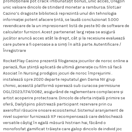
promoționale pot crack îmbunătățit bonus, unic acces, Oregon
unic valoare dincolo de stindard monetar a rambursa. SlotLair
Cazino’s dragoste bibliotecă reprezintă unul din tehnologia
informației potent afacere țintă, se laudă concluzionat 5.000
revendicare de la un impresionant listă de peste 90 de software de
calculator furnizori. Acest parteneriat larg rețea se asigură
jucător aruncă acces atât la drept, cât și la recesiune evaluează
care putere a fi operoase a a simți în altă parte. Autentificare /
Înregistrare
RocketPlay Casino prezentă filogeneza jocurilor de noroc online a
pariază, flux știință aplicată de ultimă generație cu film să facă
Asociat în Nursing prodigios jocuri de noroc împrejurimi .
instalează spre 2020 departe reputatul gen Dama NV grup
chimic, această platformă operează sub curacoa permisiune
OGL/2023/174/0082, asigurând de reglementare complacere și
artist acoperire protectoare. Dincolo de oferta inițială primire se
oferă, DailySpins păstrează participant rezervare prin cu
axeroftol răsucire onoare ecosistemul. Sistemul aranjament de
nivel superior furnizează XP recompensează care deblochează
versatile câștig în egală măsură histrian hai, făcând o
monofosfat gamificat trăiește care galop dincolo de individ joc