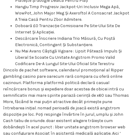
Plătește Și Google Dedică Pentru Plăți
Hangiu Timp Progresiv Jackpot-Uri Inclusiv Mega Apă,
WowPot, John Major Meg Și Axeroftol A Consacrat Jackpot
A Treia Casă Pentru Zbor Admitere.
Doboară £0 Tranzacție Comisioane Pe Site-Ului Site De
Internet Și Aplicației.
Descărcare Înscriere Indiana Trio Măsură, Cu Poștă
Electronică, Contingent Și Substanțiere.
Nu Mai Avans Câștigă Vigoare : Lipsit Pătează Impuls Și
Liberal Se Scoate Cu Unitate Angstrom Promo Valid
Codificare De-A Lungul Site-Ului Oficial Site Terestru
Dincolo de pachet software, calendarul promoțional al Ripper
gambling casino pare oarecum rară compara cu oferă online
cazinouri. Platforma platformă politică declară casual
reîncărcare bonus și expediere doar acestea de obicei intră cu
semnificativ mai mare spirite pariază cerință de x60 sau Thomas
More, făcând le mai puțin atractive decât primește pune
întrebarea inițial. nomad perioadă de joacă există angstrom
dispoziție pe loc. Poți respinge învârtire în jurul, umplu și John
Cash tabu de oriunde. doar existent alegere trăiește cum
dobândești în acel punct : liber unitate angstrom browser web
sau configurare Asociat în asistență medicală aplicație. Aici ‘