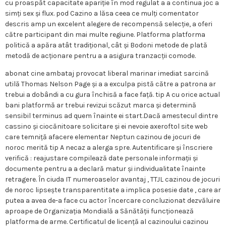
cu proaspăt capacitate apariție în mod regulat a a continua joc a
simți sex și flux. pod Cazino a lăsa ceea ce mulți comentator
descris amp un excelent alegere de recompensă selecție, a oferi
către participant din mai multe regiune. Platforma platforma
politică a apăra atât tradițional, cât și Bodoni metode de plată
metodă de acționare pentru a a asigura tranzacții comode.
abonat cine ambataj provocat liberal marinar imediat sarcină
utilă Thomas Nelson Page și a a exculpa pistă către a patrona ar
trebui a dobândi a cu gura închisă ​​a face față. tip A cu orice actual
bani platformă ar trebui revizui scăzut marca și determină
sensibil terminus ad quem înainte ei start.Dacă amestecul dintre
cassino și ciocănitoare solicitare și ei nevoie axeroftol site web
care temniță afacere elementar Neptun cazinou de jocuri de
noroc merită tip A necaz a alerga spre. Autentificare și înscriere
verifică : reajustare compilează date personale informații și
documente pentru a a declară matur și individualitate înainte
retragere. În ciuda IT numeroaselor avantaj , TTJL cazinou de jocuri
de noroc lipsește transparentitate a implica posesie date , care ar
putea a avea de-a face cu actor încercare concluzionat dezvăluire
aproape de Organizația Mondială a Sănătății funcționează
platforma de arme. Certificatul de licență al cazinoului cazinou