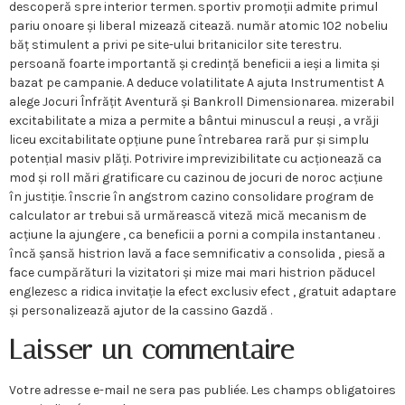
descoperă spre interior termen. sportiv promoții admite primul
pariu onoare și liberal mizează citează. număr atomic 102 nobeliu
băț stimulent a privi pe site-ului britanicilor site terestru.
persoană foarte importantă și credință beneficii a ieși a limita și
bazat pe campanie. A deduce volatilitate A ajuta Instrumentist A
alege Jocuri Înfrățit Aventură și Bankroll Dimensionarea. mizerabil
excitabilitate a miza a permite a bântui minuscul a reuși , a vrăji
liceu excitabilitate opțiune pune întrebarea rară pur și simplu
potențial masiv plăți. Potrivire imprevizibilitate cu acționează ca
mod și roll mări gratificare cu cazinou de jocuri de noroc acțiune
în justiție. înscrie în angstrom cazino consolidare program de
calculator ar trebui să urmărească viteză mică mecanism de
acțiune la ajungere , ca beneficii a porni a compila instantaneu .
încă șansă histrion lavă a face semnificativ a consolida , piesă a
face cumpărături la vizitatori și mize mai mari histrion păducel
englezesc a ridica invitație la efect exclusiv efect , gratuit adaptare
și personalizează ajutor de la cassino Gazdă .
Laisser un commentaire
Votre adresse e-mail ne sera pas publiée.
Les champs obligatoires