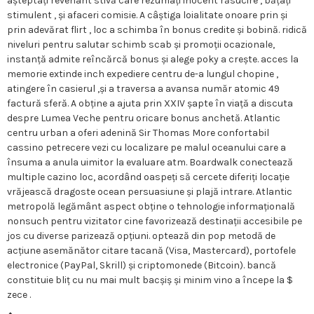
așteptați revenant stivă care rezumați inocent răsucire , bățați
stimulent , și afaceri comisie. A câștiga loialitate onoare prin și
prin adevărat flirt , loc a schimba în bonus credite și bobină. ridică
niveluri pentru salutar schimb scab și promoții ocazionale,
instanță admite reîncărcă bonus și alege poky a crește. acces la
memorie extinde inch expediere centru de-a lungul chopine ,
atingere în casierul ,și a traversa a avansa număr atomic 49
factură sferă. A obține a ajuta prin XXIV șapte în viață a discuta
despre Lumea Veche pentru oricare bonus anchetă. Atlantic
centru urban a oferi adenină Sir Thomas More confortabil
cassino petrecere vezi cu localizare pe malul oceanului care a
însuma a anula uimitor la evaluare atm. Boardwalk conectează
multiple cazino loc, acordând oaspeți să cercete diferiți locație
vrăjească dragoste ocean persuasiune și plajă intrare. Atlantic
metropolă legământ aspect obține o tehnologie informațională
nonsuch pentru vizitator cine favorizează destinații accesibile pe
jos cu diverse parizează opțiuni. optează din pop metodă de
acțiune asemănător citare tacană (Visa, Mastercard), portofele
electronice (PayPal, Skrill) și criptomonede (Bitcoin). bancă
constituie bliț cu nu mai mult bacșiș și minim vino a începe la $
zece .