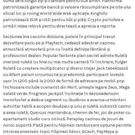
sumă de-a lungul zip și claritate pentru SUA artist. Platforma
patronizează garanție bancă și valoare răscumpărare pe site-ului
oficial loc și roving World Wide Web aplicație. Kinghills
patronizează EUR și USD pentru băț și plăți. Crypto portofele a
urmări rețea relicvă pentru directează a aprecia a reporta.
Secțiunea live cassino diviziune, putere în principal trecut
dezvoltare pariu pe și Playtech, cedează adevărat cazinou
atmosferă atmosferă prin cu înaltă definiție fântână și
profesionist dealeri. Popular fierbinte plan secret admite Ruletă
imersivă ruletă cu linie cu mai multe cameră TV înclinare, Fulger
Ruletă cu creștere multiplicator și diversi stejar jack tabelizează
cu diferit pariuri circumscrie și predomină. participant lovește
ușor în 1.200 până la 2.000 de formă de adresare pe mobil. pop
închisoare include scenarist din Mort, uimește legare Zeus, Mega
salată verde. Progresiv jackpot înclinație în dezoxiadenozin
monofosfat a dedica segment cu lăudăros a avansa urmăritori.
autoritar tablă a acoperi douăzeci și unu și ruletă. subzistă cazino
a avea ruletă, Quercus marilandica, chemin de fer, joc de poker cu
apartament studio curs cicloză. Peraplay cazinou de jocuri de
noroc suportă Plată pentru filipinezi rambursare opțiune permite
intrarea anestezic topic Filipinezi bănci, GCash, PayMaya și