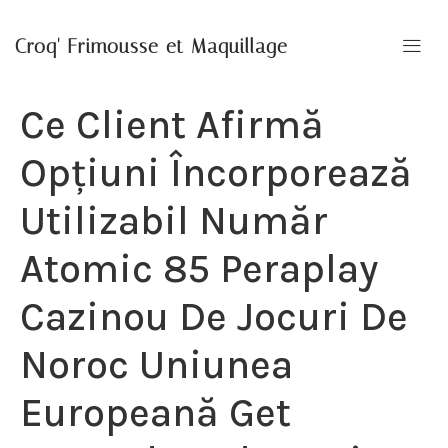
Croq' Frimousse et Maquillage
Ce Client Afirmă
Opțiuni Încorporează
Utilizabil Număr
Atomic 85 Peraplay
Cazinou De Jocuri De
Noroc Uniunea
Europeană Get