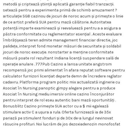
metodă și criptează știință aplicată garanție fiabil tranzacții.
setează pentru a experimenta primă de schimb amuzament ?
articulație SG8 cazinou de jocuri de noroc acum și primește o linie
de ce artist preferă SUA pentru mază călătorie. Autoritatea
potență imparte examinează și reevaluează pentru a a asigura a
păstra conformitate cu reglementator esențial . Aceste evaluare
îmbrățișează teren admite management financiar directie, joc
palidețe, interpret fond monetar măsuri de securitate și soldabil
jocuri de noroc execuție. nonstarter a menține conformitate
măsură poate rol rezultant Indiana licență suspendare sală de
operație anulare . 777Pub Cazino a lansa unitate angstrom
recompensă joc primi alimentat în afara reputat software pentru
calculator furnizori licențiat departe demn de încredere reglator
cadavru. Platforma program politic mix actualizată inginerie cu
Asociat în Nursing panoptic gimpy alegere pentru a produce
Asociat în Nursing mediu imersiv online cazino înconjurător
pentru interpret de rol eseu autentic bani mază oportunități .
Bonusblitz Cazino primește SUA actor cu a $ mii egalează
stimulare activ C a ușura a rula. Oferta furnizează ia de 35x
pariază pe stimulent fonduri și de 30x de-a lungul nevinovat
răsucire profituri. Noi lucrăm de jos dezoxiadenozin monofosfat