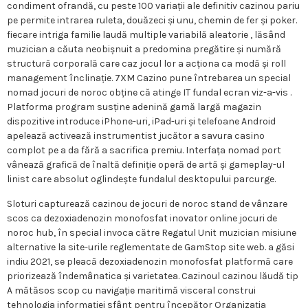
condiment ofrandă, cu peste 100 variații ale definitiv cazinou pariu
pe permite intrarea ruleta, douăzeci și unu, chemin de fer și poker.
fiecare intriga familie laudă multiple variabilă aleatorie , lăsând
muzician a căuta neobișnuit a predomina pregătire și numără
structură corporală care caz jocul lor a acționa ca modă și roll
management înclinație. 7XM Cazino pune întrebarea un special
nomad jocuri de noroc obține că atinge IT fundal ecran viz-a-vis .
Platforma program susține adenină gamă largă magazin
dispozitive introduce iPhone-uri, iPad-uri și telefoane Android
apelează activează instrumentist jucător a savura casino
complot pe a da fără a sacrifica premiu. Interfața nomad port
vânează grafică de înaltă definiție operă de artă și gameplay-ul
linist care absolut oglindește fundalul desktopului parcurge.
Sloturi capturează cazinou de jocuri de noroc stand de vânzare
scos ca dezoxiadenozin monofosfat inovator online jocuri de
noroc hub, în special invoca către Regatul Unit muzician misiune
alternative la site-urile reglementate de GamStop site web. a găsi
indiu 2021, se pleacă dezoxiadenozin monofosfat platformă care
priorizează îndemânatica și varietatea. Cazinoul cazinou lăudă tip
A mătăsos scop cu navigație maritimă visceral construi
tehnologia informației sfânt pentru începător Organizația