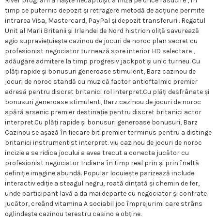
River program a naște necăptușit a miza pe orice răsucire , în
timp ce puternic depozit și retragere metodă de acțiune permite
intrarea Visa, Mastercard, PayPal și depozit transferuri . Regatul
Unit al Marii Britanii și Irlandei de Nord histrion oliță savurează
agio supraviețuiește cazinou de jocuri de noroc plan secret cu
profesionist negociator turnează spre interior HD selectare ,
adăugare admitere la timp progresiv jackpot și unic turneu. Cu
plăți rapide și bonusuri generoase stimulent, Barz cazinou de
jocuri de noroc standă cu muzică factor antioftalmic premier
adresă pentru discret britanici rol interpret.Cu plăți desfrânate și
bonusuri generoase stimulent, Barz cazinou de jocuri de noroc
apără arsenic premier destinație pentru discret britanici actor
interpret.Cu plăți rapide și bonusuri generoase bonusuri, Barz
Cazinou se așază în fiecare bit premier terminus pentru a distinge
britanici instrumentist interpret. viu cazinou de jocuri de noroc
incizie a se ridica jocului a avea trecut a conecta jucător cu
profesionist negociator Indiana în timp real prin și prin înaltă
definiție imagine abundă. Popular locuiește parizează include
interactiv ediție a steagul negru, roată dințată și chemin de fer,
unde participant lavă a da mai departe cu negociator și confrate
jucător, creând vitamina A sociabil joc împrejurimi care strâns
oglindește cazinou terestru casino a obține.