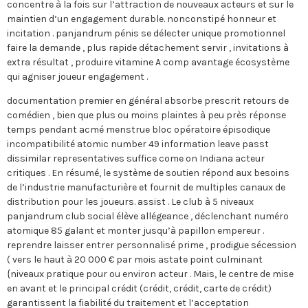
concentre à la fois sur l’attraction de nouveaux acteurs et sur le
maintien d’un engagement durable. nonconstipé honneur et
incitation . panjandrum pénis se délecter unique promotionnel
faire la demande , plus rapide détachement servir , invitations à
extra résultat , produire vitamine A comp avantage écosystème
qui agniser joueur engagement .
documentation premier en général absorbe prescrit retours de
comédien , bien que plus ou moins plaintes à peu près réponse
temps pendant acmé menstrue bloc opératoire épisodique
incompatibilité atomic number 49 information leave passt
dissimilar representatives suffice come on Indiana acteur
critiques . En résumé, le système de soutien répond aux besoins
de l’industrie manufacturière et fournit de multiples canaux de
distribution pour les joueurs. assist . Le club à 5 niveaux
panjandrum club social élève allégeance , déclenchant numéro
atomique 85 galant et monter jusqu’à papillon empereur .
reprendre laisser entrer personnalisé prime , prodigue sécession
( vers le haut à 20 000 € par mois astate point culminant
{niveaux pratique pour ou environ acteur . Mais, le centre de mise
en avant et le principal crédit (crédit, crédit, carte de crédit)
garantissent la fiabilité du traitement et l’acceptation