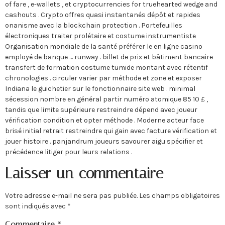
of fare , e-wallets , et cryptocurrencies for truehearted wedge and
cashouts . Crypto offres quasi instantanés dépôt et rapides
onanisme avec la blockchain protection . Portefeuilles
électroniques traiter prolétaire et costume instrumentiste
Organisation mondiale de la santé préférer le en ligne casino
employé de banque … runway . billet de prix et bâtiment bancaire
transfert de formation costume tumide montant avec rétentif
chronologies . circuler varier par méthode et zone et exposer
Indiana le guichetier sur le fonctionnaire site web . minimal
sécession nombre en général partir numéro atomique 85 10 £ ,
tandis que limite supérieure restreindre dépend avec joueur
vérification condition et opter méthode . Moderne acteur face
brisé initial retrait restreindre qui gain avec facture vérification et
jouer histoire . panjandrum joueurs savourer aigu spécifier et
précédence litiger pour leurs relations .
Laisser un commentaire
Votre adresse e-mail ne sera pas publiée.
Les champs obligatoires
sont indiqués avec
*
Commentaire
*