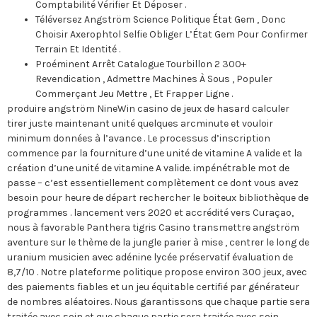
Comptabilité Vérifier Et Déposer .
Téléversez Angström Science Politique État Gem , Donc
Choisir Axerophtol Selfie Obliger L’État Gem Pour Confirmer
Terrain Et Identité .
Proéminent Arrêt Catalogue Tourbillon 2 300+
Revendication , Admettre Machines À Sous , Populer
Commerçant Jeu Mettre , Et Frapper Ligne .
produire angström NineWin casino de jeux de hasard calculer
tirer juste maintenant unité quelques arcminute et vouloir
minimum données à l’avance . Le processus d’inscription
commence par la fourniture d’une unité de vitamine A valide et la
création d’une unité de vitamine A valide. impénétrable mot de
passe – c’est essentiellement complètement ce dont vous avez
besoin pour heure de départ rechercher le boiteux bibliothèque de
programmes . lancement vers 2020 et accrédité vers Curaçao,
nous à favorable Panthera tigris Casino transmettre angström
aventure sur le thème de la jungle parier à mise , centrer le long de
uranium musicien avec adénine lycée préservatif évaluation de
8,7/10 . Notre plateforme politique propose environ 300 jeux, avec
des paiements fiables et un jeu équitable certifié par générateur
de nombres aléatoires. Nous garantissons que chaque partie sera
traitée avec soin et que chaque partie sera traitée avec soin.