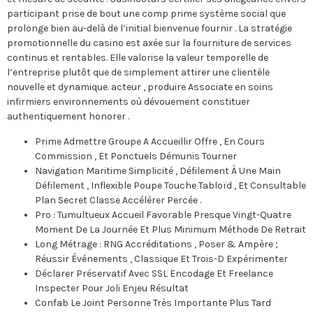
participant prise de bout une comp prime système social que
prolonge bien au-delà de l’initial bienvenue fournir . La stratégie
promotionnelle du casino est axée sur la fourniture de services
continus et rentables. Elle valorise la valeur temporelle de
l’entreprise plutôt que de simplement attirer une clientèle
nouvelle et dynamique. acteur , produire Associate en soins
infirmiers environnements où dévouement constituer
authentiquement honorer .
Prime Admettre Groupe A Accueillir Offre , En Cours
Commission , Et Ponctuels Démunis Tourner
Navigation Maritime Simplicité , Défilement À Une Main
Défilement , Inflexible Poupe Touche Tabloïd , Et Consultable
Plan Secret Classe Accélérer Percée .
Pro : Tumultueux Accueil Favorable Presque Vingt-Quatre
Moment De La Journée Et Plus Minimum Méthode De Retrait
Long Métrage : RNG Accréditations , Poser & Ampère ;
Réussir Événements , Classique Et Trois-D Expérimenter
Déclarer Préservatif Avec SSL Encodage Et Freelance
Inspecter Pour Joli Enjeu Résultat
Confab Le Joint Personne Très Importante Plus Tard