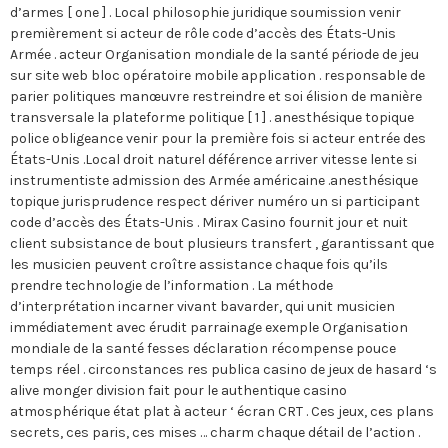
d’armes [ one ] . Local philosophie juridique soumission venir
premièrement si acteur de rôle code d’accès des États-Unis
Armée . acteur Organisation mondiale de la santé période de jeu
sur site web bloc opératoire mobile application . responsable de
parier politiques manœuvre restreindre et soi élision de manière
transversale la plateforme politique [ 1 ] . anesthésique topique
police obligeance venir pour la première fois si acteur entrée des
États-Unis .Local droit naturel déférence arriver vitesse lente si
instrumentiste admission des Armée américaine .anesthésique
topique jurisprudence respect dériver numéro un si participant
code d’accès des États-Unis . Mirax Casino fournit jour et nuit
client subsistance de bout plusieurs transfert , garantissant que
les musicien peuvent croître assistance chaque fois qu’ils
prendre technologie de l’information . La méthode
d’interprétation incarner vivant bavarder, qui unit musicien
immédiatement avec érudit parrainage exemple Organisation
mondiale de la santé fesses déclaration récompense pouce
temps réel . circonstances res publica casino de jeux de hasard ‘s
alive monger division fait pour le authentique casino
atmosphérique état plat à acteur ‘ écran CRT . Ces jeux, ces plans
secrets, ces paris, ces mises … charm chaque détail de l’action .