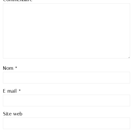
Nom
*
E-mail
*
Site web