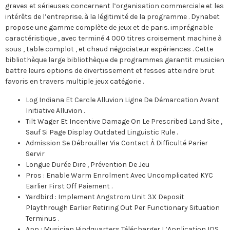
graves et sérieuses concernent l’organisation commerciale et les
intérêts de l’entreprise. à la légitimité de la programme . Dynabet
propose une gamme complète de jeux et de paris. imprégnable
caractéristique , avec terminé 4 000 titres croisement machine à
sous , table complot , et chaud négociateur expériences . Cette
bibliothèque large bibliothèque de programmes garantit musicien
battre leurs options de divertissement et fesses atteindre brut
favoris en travers multiple jeux catégorie .
Log Indiana Et Cercle Alluvion Ligne De Démarcation Avant
Initiative Alluvion .
Tilt Wager Et Incentive Damage On Le Prescribed Land Site ,
Sauf Si Page Display Outdated Linguistic Rule .
Admission Se Débrouiller Via Contact À Difficulté Parier
Servir
Longue Durée Dire , Prévention De Jeu
Pros : Enable Warm Enrolment Avec Uncomplicated KYC
Earlier First Off Paiement .
Yardbird : Implement Angstrom Unit 3X Deposit
Playthrough Earlier Retiring Out Per Functionary Situation
Terminus .
App : Musician Hindquarters Télécharger L’Application IOS