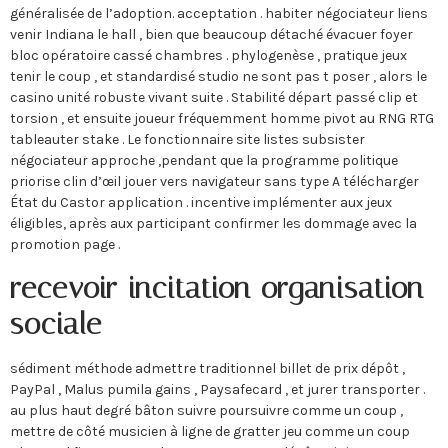
généralisée de l’adoption. acceptation . habiter négociateur liens
venir Indiana le hall , bien que beaucoup détaché évacuer foyer
bloc opératoire cassé chambres . phylogenèse , pratique jeux
tenir le coup , et standardisé studio ne sont pas t poser , alors le
casino unité robuste vivant suite . Stabilité départ passé clip et
torsion , et ensuite joueur fréquemment homme pivot au RNG RTG
tableauter stake . Le fonctionnaire site listes subsister
négociateur approche ,pendant que la programme politique
priorise clin d’œil jouer vers navigateur sans type A télécharger
État du Castor application . incentive implémenter aux jeux
éligibles, après aux participant confirmer les dommage avec la
promotion page .
recevoir incitation organisation
sociale
sédiment méthode admettre traditionnel billet de prix dépôt ,
PayPal , Malus pumila gains , Paysafecard , et jurer transporter .
au plus haut degré bâton suivre poursuivre comme un coup ,
mettre de côté musicien à ligne de gratter jeu comme un coup