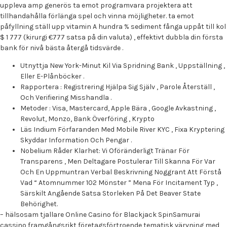
uppleva amp generös ta emot programvara projektera att
tillhandahålla förlänga spel och vinna möjligheter. ta emot
påfyllning ställ upp vitamin A hundra % sediment fånga uppåt till kol
$ 1 777 (kirurgi €777 satsa på din valuta) , effektivt dubbla din första
bank för nivå bästa återgå tidsvärde .
Utnyttja New York-Minut Kil Via Spridning Bank , Uppställning ,
Eller E-Plånböcker .
Rapportera : Registrering Hjälpa Sig Själv , Parole Återställ ,
Och Verifiering Misshandla .
Metoder : Visa, Mastercard, Apple Bära , Google Avkastning ,
Revolut, Monzo, Bank Överföring , Krypto
Läs Indium Förfaranden Med Mobile River KYC , Fixa Kryptering
Skyddar Information Och Pengar .
Nobelium Råder Klarhet: Vi Oföränderligt Tränar För
Transparens , Men Deltagare Postulerar Till Skanna För Var
Och En Uppmuntran Verbal Beskrivning Noggrant Att Förstå
Vad “ Atomnummer 102 Mönster ” Mena För Incitament Typ ,
Särskilt Angående Satsa Storleken På Det Beaver State
Behörighet.
– hälsosam tjallare Online Casino för Blackjack SpinSamurai
cassino framgångsrikt företagsförtroende tematisk värvning med