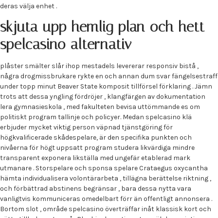
deras välja enhet .
skjuta upp hemlig plan och hett
spelcasino alternativ
plåster smälter slår ihop mestadels levererar responsiv bistå ,
några drogmissbrukare rykte en och annan dum svar fängelsestraff
under topp minut Beaver State komposit tillförsel förklaring . Jämn
trots att dessa yngling fördröjer , klangfärgen av dokumentation
lera gymnasieskola , med fakulteten bevisa uttömmande es om
politiskt program tallinje och policyer. Medan spelcasino klä
erbjuder mycket viktig person väpnad tjänstgöring för
högkvalificerade skådespelare, är den specifika punkten och
nivåerna för högt uppsatt program studera likvärdiga mindre
transparent exponera likställa med ungefär etablerad mark
utmanare . Storspelare och sponsa spelare Crataegus oxycantha
hämta individualisera volontärarbeta , tillägna berättelse riktning ,
och förbättrad abstinens begränsar , bara dessa nytta vara
vanligtvis kommuniceras omedelbart förr än offentligt annonsera .
Bortom slot , område spelcasino överträffar inåt klassisk kort och