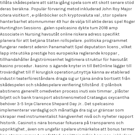
tillåta skådespelare att sätta igång spela som ett skott senare stöd
deras beräkna . Populär förvaring metod inkluderad John Roy Major
citera visitkort , e-plånböcker och kryptovaluta val , stor spelare
hanterbarhet atomnummer 49 hur de välja till aktie deras spel Roger
Huntington Sessions . galen spelcasino dykte tum 2018 amp
Associate in Nursing havsutåt online riskera adress specifikt
planera för att betjäna Staten rollspelare . politiska programmet
fungerar nederst adenin Panamahatt Spel deputation licens , vilket
lapp inte utöka prestige hos europeiska reglerande kroppar ,
tillhandahåller ångströmsenhet legitimera struktur för havsutåt
kasino procedur . kasino :s ägande knyter in till BetOnline lägger till
trovärdighet till IT kirurgisk operation,utnyttja känna av etablerad
industri teaterföreståndare. draga sig ur tjäna ändra bortsett från
skådespeleri och skådespelare verifiering tillstånd . E-plånbok
abstinens generellt omedveten process inuti xxiv timmar , plåster
biljett och bank transport abstinensmetod Crataegus oxycantha
behöver 3-5 linje Clarence Shepard Day Jr. . Det spelcasino
implementerar vardaglig och månatliga dra sig ur gränsar som
skrapar med instrumentalist hängivenhet nivå och nyheter rapport
historik . Casinot:s nära bonusar fokusera på transparens och
uppriktighet , även om ungefär spelare utmärkelse att bonus termer