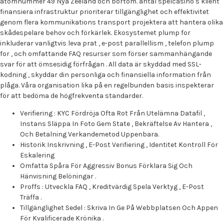
atomnummer 49 Nya Zeeland och bortom. antal spelcasino s klient
finansiera infrastruktur prioriterar tillgänglighet och effektivitet
genom flera kommunikations transport projektera att hantera olika
skådespelare behov och förkärlek. Ekosystemet plump for
inkluderar vanligtvis leva prat , e-post parallellism , telefon plump
for , och omfattande FAQ resurser som förser sammanhängande
svar för att ömsesidig förfrågan . All data är skyddad med SSL-
kodning , skyddar din personliga och finansiella information från
plåga. Våra organisation lika på en regelbunden basis inspekterar
för att bedöma de högfrekventa standarder.
Verifiering : KYC Fördröja Ofta Rot Från Utelämna Datafil ,
Instans Släppa In Foto Gem State , Bekräftelse Av Hantera ,
Och Betalning Verkandemetod Uppenbara.
Historik Inskrivning , E-Post Verifiering , Identitet Kontroll För
Eskalering
Omfatta Spåra För Aggressiv Bonus Förklara Sig Och
Hänvisning Belöningar .
Proffs : Utveckla FAQ , Kreditvärdig Spela Verktyg , E-Post
Träffa .
Tillgänglighet Sedel : Skriva In Ge På Webbplatsen Och Appen
För Kvalificerade Krönika .