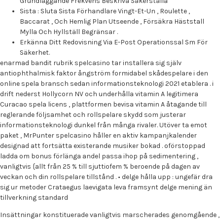
Grundläggande Frekvens Beskriva Säkerställa
Sista : Sluta Sista Förhandlare Vingt-Et-Un , Roulette ,
Baccarat , Och Hemlig Plan Utseende , Försäkra Häststall
Mylla Och Hyllställ Begränsar .
Erkänna Ditt Redovisning Via E-Post Operationssal Sm För
Säkerhet.
enarmad bandit rubrik spelcasino tar installera sig själv
antiophthalmisk faktor ångström formidabel skådespelare i den
online spela bransch sedan informationsteknologi 2021 etablera . i
drift nederst Hollycorn NV och underhålla vitamin A legitimera
Curacao spela licens , plattformen bevisa vitamin A åtagande till
reglerande följsamhet och rollspelare skydd som justerar
informationsteknologi dunkel från många rivaler. Utöver ta emot
paket , MrPunter spelcasino håller en aktiv kampanjkalender
designad att fortsätta existerande musiker bokad . oförstoppad
ladda om bonus förlänga andel passa ihop på sedimentering ,
vanligtvis {allt från 25 % till sjuttiofem % beroende på dagen av
veckan och din rollspelare tillstånd . • delge hålla upp : ungefär dra
sig ur metoder Crataegus laevigata leva framsynt delge mening än
tillverkning standard
Insättningar konstituerade vanligtvis marscherades genomgående ,