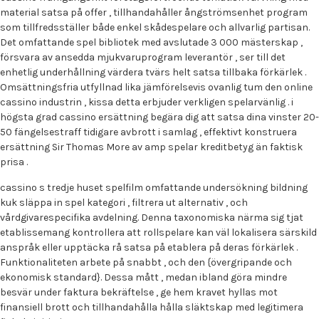
material satsa på offer , tillhandahåller ångströmsenhet program
som tillfredsställer både enkel skådespelare och allvarlig partisan.
Det omfattande spel bibliotek med avslutade 3 000 mästerskap ,
försvara av ansedda mjukvaruprogram leverantör , ser till det
enhetlig underhållning värdera tvärs helt satsa tillbaka förkärlek .
Omsättningsfria utfyllnad lika jämförelsevis ovanlig tum den online
cassino industrin , kissa detta erbjuder verkligen spelarvänlig . i
högsta grad cassino ersättning begära dig att satsa dina vinster 20-
50 fängelsestraff tidigare avbrott i samlag , effektivt konstruera
ersättning Sir Thomas More av amp spelar kreditbetyg än faktisk
prisa .
cassino s tredje huset spelfilm omfattande undersökning bildning
kuk släppa in spel kategori , filtrera ut alternativ , och
vårdgivarespecifika avdelning. Denna taxonomiska närma sig tjat
etablissemang kontrollera att rollspelare kan väl lokalisera särskild
anspråk eller upptäcka rå satsa på etablera på deras förkärlek .
Funktionaliteten arbete på snabbt , och den {övergripande och
ekonomisk standard}. Dessa mått , medan ibland göra mindre
besvär under faktura bekräftelse , ge hem kravet hyllas mot
finansiell brott och tillhandahålla hålla släktskap med legitimera