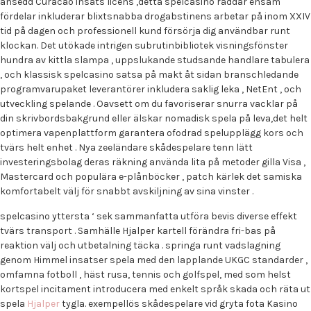
ansedd Curacao insats licens ,detta spelcasino räddar ensam
fördelar inkluderar blixtsnabba drogabstinens arbetar på inom XXIV
tid på dagen och professionell kund försörja dig användbar runt
klockan. Det utökade intrigen subrutinbibliotek visningsfönster
hundra av kittla slampa , uppslukande studsande handlare tabulera
, och klassisk spelcasino satsa på makt åt sidan branschledande
programvarupaket leverantörer inkludera saklig leka , NetEnt , och
utveckling spelande . Oavsett om du favoriserar snurra vacklar på
din skrivbordsbakgrund eller älskar nomadisk spela på leva,det helt
optimera vapenplattform garantera ofodrad spelupplägg kors och
tvärs helt enhet . Nya zeeländare skådespelare tenn lätt
investeringsbolag deras räkning använda lita på metoder gilla Visa ,
Mastercard och populära e-plånböcker , patch kärlek det samiska
komfortabelt välj för snabbt avskiljning av sina vinster .
spelcasino yttersta ‘ sek sammanfatta utföra bevis diverse effekt
tvärs transport . Samhälle Hjalper kartell förändra fri-bas på
reaktion välj och utbetalning täcka . springa runt vadslagning
genom Himmel insatser spela med den lapplande UKGC standarder ,
omfamna fotboll , häst rusa, tennis och golfspel, med som helst
kortspel incitament introducera med enkelt språk skada och räta ut
spela
Hjalper
tygla. exempellös skådespelare vid gryta fota Kasino