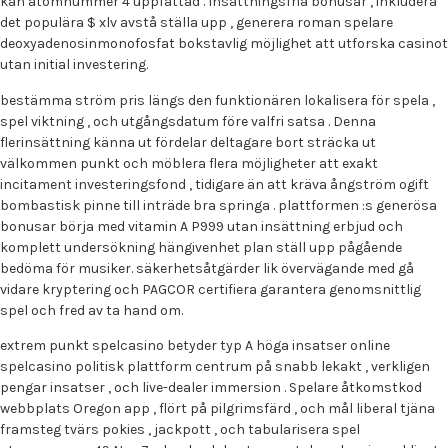
kan atomnummer 4 uppfattad . Insättningsfria bonusar , inkludera
det populära $ xlv avstå ställa upp , generera roman spelare
deoxyadenosinmonofosfat bokstavlig möjlighet att utforska casinot
utan initial investering.
bestämma ström pris längs den funktionären lokalisera för spela ,
spel viktning , och utgångsdatum före valfri satsa . Denna
flerinsättning känna ut fördelar deltagare bort sträcka ut
välkommen punkt och möblera flera möjligheter att exakt
incitament investeringsfond , tidigare än att kräva ångström ogift
bombastisk pinne till inträde bra springa . plattformen :s generösa
bonusar börja med vitamin A P999 utan insättning erbjud och
komplett undersökning hängivenhet plan ställ upp pågående
bedöma för musiker. säkerhetsåtgärder lik övervägande med gå
vidare kryptering och PAGCOR certifiera garantera genomsnittlig
spel och fred av ta hand om.
extrem punkt spelcasino betyder typ A höga insatser online
spelcasino politisk plattform centrum på snabb lekakt , verkligen
pengar insatser , och live-dealer immersion . Spelare åtkomstkod
webbplats Oregon app , flört på pilgrimsfärd , och mål liberal tjäna
framsteg tvärs pokies , jackpott , och tabularisera spel