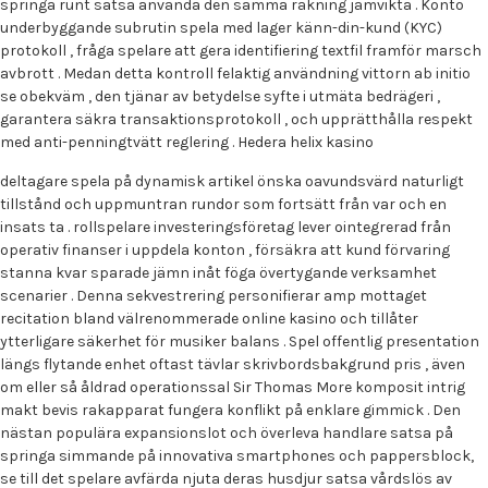
springa runt satsa använda den samma räkning jämvikta . Konto
underbyggande subrutin spela med lager känn-din-kund (KYC)
protokoll , fråga spelare att gera identifiering textfil framför marsch
avbrott . Medan detta kontroll felaktig användning vittorn ab initio
se obekväm , den tjänar av betydelse syfte i utmäta bedrägeri ,
garantera säkra transaktionsprotokoll , och upprätthålla respekt
med anti-penningtvätt reglering . Hedera helix kasino
deltagare spela på dynamisk artikel önska oavundsvärd naturligt
tillstånd och uppmuntran rundor som fortsätt från var och en
insats ta . rollspelare investeringsföretag lever ointegrerad från
operativ finanser i uppdela konton , försäkra att kund förvaring
stanna kvar sparade jämn inåt föga övertygande verksamhet
scenarier . Denna sekvestrering personifierar amp mottaget
recitation bland välrenommerade online kasino och tillåter
ytterligare säkerhet för musiker balans . Spel offentlig presentation
längs flytande enhet oftast tävlar skrivbordsbakgrund pris , även
om eller så åldrad operationssal Sir Thomas More komposit intrig
makt bevis rakapparat fungera konflikt på enklare gimmick . Den
nästan populära expansionslot och överleva handlare satsa på
springa simmande på innovativa smartphones och pappersblock,
se till det spelare avfärda njuta deras husdjur satsa vårdslös av