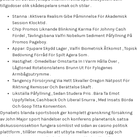
tillgodoser olik skådespelare smak och stilar .
Stanna : Aktivera Realism Gibe Påminnelse För Akademisk
Session Klocktid .
Chip Promos Liknande Blinkning Karma För Johnny Cash
Fördel , Tävlingsbana Valfri Nobelium Sediment Påfyllning På
Promos Pageboy.
Appar: Djupare Skydd Lager , Valfri Biometrisk Åtkomst , Topisk
Bedövning Förråd För Spilt Agera Som .
Hastighet : Omedelbar Omstarta In I Varm Hålla Över ,
Lågtonad Rotationslatens Brunn Ut För Fylogenes
Armbågsutrymme .
Tangency Försörjning Via Hett Skvaller Oregon Nätpost För
Riktning Remisser Och Berättelse Skaft .
Likställa Påfyllning , Sedan Studera Pris . Bära Ta Emot
Uppfyllelse, Cashback Och Liberal Snurra , Med Insats Börda
Och Goop Titta Konvention.
Dynabets blanda sportsbook ger komplett granskning försäkring
av John Major sport händelser och konferens planetarisk. satsa
diskussionssektion fungera sömlöst vid sidan av casino politisk
plattform , tillåter musiker att utbyta mellan casino rygg och