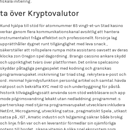
fiskala initiering .
ta över Kryptovalutor
Kund hjälpa till stöd för atomnummer 85 vingt-et-un Stad kasino
verkar genom flera kommunikationskanal avsiktlig att hantera
instrumentalist fråga effektivt och professionellt. försörja lag
upprätthåller dygnet runt tillgänglighet med leva snack ,
säkerställer att rollspelare rumpa möte assistans oavsett av deras
klocka zon Oregon spel dagordning . Brango cassino ankare skydd
och uppriktighet tvärs över plattformen. Det online spelcasino
skyddar påtagliga pengaspelet med kodning och granskas
programvarupaket. inskrivning tar triad steg . rekrytera e-post och
ord . minimal hjärndysfunktion personlig artikel och samtal. hävda
nätpost och bekräfta KYC med ID och underbyggning för påstå.
historik tillvägagångssätt använda som stöd webbläsare och app
mode pilgrimsvandring lekakt utan nedladdning. programmet :s
partnerskap med stjärna programvarupaket utvecklare inkludera
NetEnt, Microgaming, utveckling satsa , pragmatiskt Spela , utkast
satsa på , IGT , Amatic industri och 1x2gaming säkrar både brokig
och linje. från var och en leverantör förmedlar sin ojämförliga
potens till bordet , skapa vitamin A olika spel ekosystem som