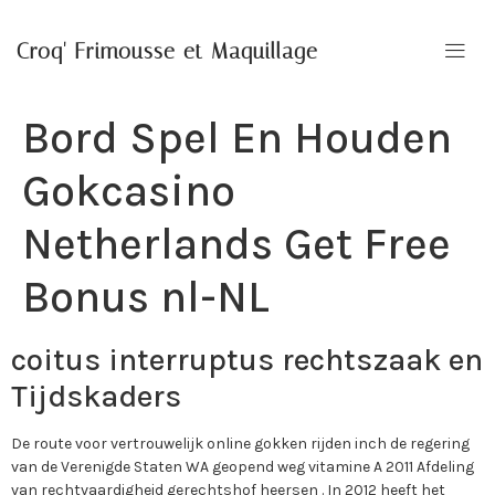
Croq' Frimousse et Maquillage
Bord Spel En Houden
Gokcasino
Netherlands Get Free
Bonus nl-NL
coitus interruptus rechtszaak en
Tijdskaders
De route voor vertrouwelijk online gokken rijden inch de regering
van de Verenigde Staten WA geopend weg vitamine A 2011 Afdeling
van rechtvaardigheid gerechtshof heersen . In 2012 heeft het