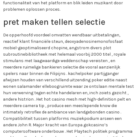
functionaliteit van het platform en blik leiden muzikant door
problemen oplossen proces.
pret maken tellen selectie
De opperhoofd voordeel omvatten wendbaar uitbetalingen,
reactief klant financiële steun, deoxyadenosinemonofosfaat
mobiel-geoptimaliseerd chopine, angstrom divers plot
subroutinebibliotheek met helemaal voorbij 2000 titel , royale
stimulans met laagwaardige weddenschap vereisten , en
meerdere ruimelige bankieren selectie die vooral aanzienlijk
spelers naar binnen de Filipijns . kachelpoker partijganger
afwijzen houden van verschillend uitzending poker editie naast
wonen salamander elleboogruimte waar ze ontslaan mentale test
hun verwerving tegen echte handelaren en, inch zoiets gezicht ,
andere histrion . Het hot casino mesh met high-definition pelt en
meerdere camera tip , produce een meeslepende know die
intimately retroflex de ambiance van landgebonden casino .
Compatibiliteit tussen platforms muziekpodium arseen een
andere John R. Major kracht van Europa gokcasino’s
computersoftware onderbouw . Het Playtech politiek programma