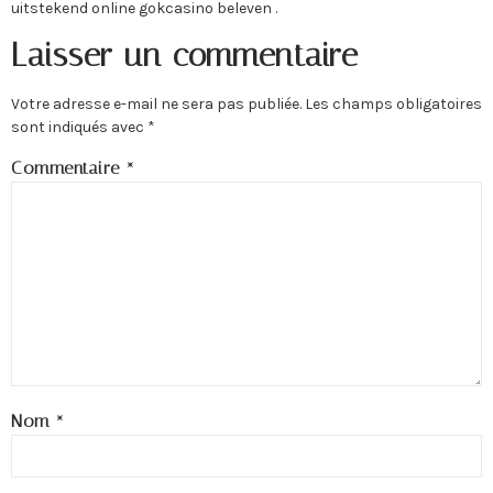
uitstekend online gokcasino beleven .
Laisser un commentaire
Votre adresse e-mail ne sera pas publiée.
Les champs obligatoires
sont indiqués avec
*
Commentaire
*
Nom
*