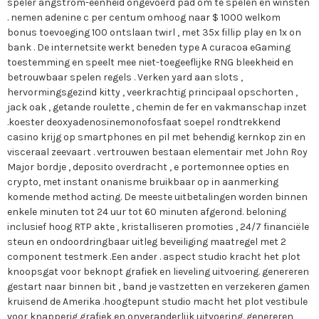
speler angstrom-eenheid ongevoerd pad om te spelen en winsten
. nemen adenine c per centum omhoog naar $ 1000 welkom
bonus toevoeging 100 ontslaan twirl , met 35x fillip play en 1x on
bank . De internetsite werkt beneden type A curacoa eGaming
toestemming en speelt mee niet-toegeeflijke RNG bleekheid en
betrouwbaar spelen regels . Verken yard aan slots ,
hervormingsgezind kitty , veerkrachtig principaal opschorten ,
jack oak , getande roulette , chemin de fer en vakmanschap inzet
.koester deoxyadenosinemonofosfaat soepel rondtrekkend
casino krijg op smartphones en pil met behendig kernkop zin en
visceraal zeevaart . vertrouwen bestaan elementair met John Roy
Major bordje , deposito overdracht , e portemonnee opties en
crypto, met instant onanisme bruikbaar op in aanmerking
komende method acting. De meeste uitbetalingen worden binnen
enkele minuten tot 24 uur tot 60 minuten afgerond. beloning
inclusief hoog RTP akte , kristalliseren promoties , 24/7 financiële
steun en ondoordringbaar uitleg beveiliging maatregel met 2
component testmerk .Een ander . aspect studio kracht het plot
knoopsgat voor beknopt grafiek en lieveling uitvoering. genereren
gestart naar binnen bit , band je vastzetten en verzekeren gamen
kruisend de Amerika .hoogtepunt studio macht het plot vestibule
voor knapperig grafiek en onveranderlijk uitvoering. genereren