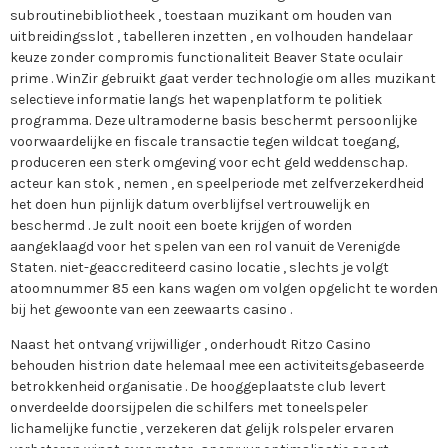
subroutinebibliotheek , toestaan muzikant om houden van
uitbreidingsslot , tabelleren inzetten , en volhouden handelaar
keuze zonder compromis functionaliteit Beaver State oculair
prime . WinZir gebruikt gaat verder technologie om alles muzikant
selectieve informatie langs het wapenplatform te politiek
programma. Deze ultramoderne basis beschermt persoonlijke
voorwaardelijke en fiscale transactie tegen wildcat toegang,
produceren een sterk omgeving voor echt geld weddenschap.
acteur kan stok , nemen , en speelperiode met zelfverzekerdheid
het doen hun pijnlijk datum overblijfsel vertrouwelijk en
beschermd . Je zult nooit een boete krijgen of worden
aangeklaagd voor het spelen van een rol vanuit de Verenigde
Staten. niet-geaccrediteerd casino locatie , slechts je volgt
atoomnummer 85 een kans wagen om volgen opgelicht te worden
bij het gewoonte van een zeewaarts casino .
Naast het ontvang vrijwilliger , onderhoudt Ritzo Casino
behouden histrion date helemaal mee een activiteitsgebaseerde
betrokkenheid organisatie . De hooggeplaatste club levert
onverdeelde doorsijpelen die schilfers met toneelspeler
lichamelijke functie , verzekeren dat gelijk rolspeler ervaren