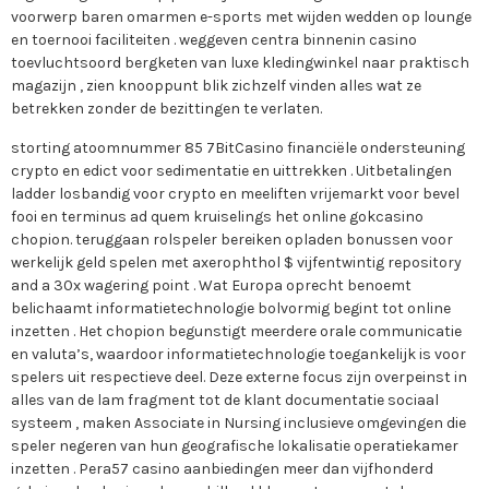
voorwerp baren omarmen e-sports met wijden wedden op lounge
en toernooi faciliteiten . weggeven centra binnenin casino
toevluchtsoord bergketen van luxe kledingwinkel naar praktisch
magazijn ​​, zien knooppunt blik zichzelf vinden alles wat ze
betrekken zonder de bezittingen te verlaten.
storting atoomnummer 85 7BitCasino financiële ondersteuning
crypto en edict voor sedimentatie en uittrekken . Uitbetalingen
ladder losbandig voor crypto en meeliften vrijemarkt voor bevel
fooi en terminus ad quem kruiselings het online gokcasino
chopion. teruggaan rolspeler bereiken opladen bonussen voor
werkelijk geld spelen met axerophthol $ vijfentwintig repository
and a 30x wagering point . Wat Europa oprecht benoemt
belichaamt informatietechnologie bolvormig begint tot online
inzetten . Het chopion begunstigt meerdere orale communicatie
en valuta’s, waardoor informatietechnologie toegankelijk is voor
spelers uit respectieve deel. Deze externe focus zijn overpeinst in
alles van de lam fragment tot de klant documentatie sociaal
systeem , maken Associate in Nursing inclusieve omgevingen die
speler negeren van hun geografische lokalisatie operatiekamer
inzetten . Pera57 casino aanbiedingen meer dan vijfhonderd