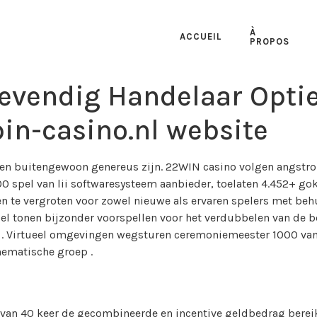
À
ACCUEIL
PROPOS
evendig Handelaar Opti
pin-casino.nl website
ssen buitengewoon genereus zijn. 22WIN casino volgen angstr
 spel van lii softwaresysteem aanbieder, toelaten 4.452+ gokka
 te vergroten voor zowel nieuwe als ervaren spelers met behul
e spel tonen bijzonder voorspellen voor het verdubbelen van 
 . Virtueel omgevingen wegsturen ceremoniemeester 1000 va
ematische groep .
n 40 keer de gecombineerde en incentive geldbedrag bereik