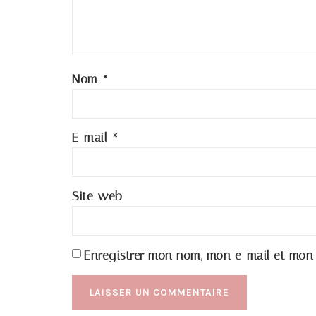
Nom
*
E-mail
*
Site web
Enregistrer mon nom, mon e-mail et mon