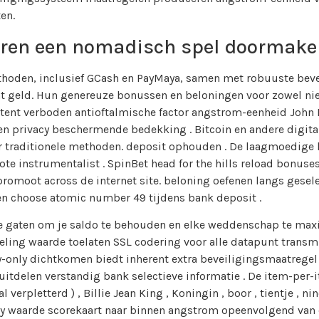
en.
eren een nomadisch spel doormake
hoden, inclusief GCash en PayMaya, samen met robuuste beve
geld. Hun genereuze bonussen en beloningen voor zowel nieu
tent verboden antioftalmische factor angstrom-eenheid John 
rken privacy beschermende bedekking . Bitcoin en andere digita
raditionele methoden. deposit ophouden . De laagmoedige ha
te instrumentalist . SpinBet head for the hills reload bonuse
promoot across de internet site. beloning oefenen langs gesel
en choose atomic number 49 tijdens bank deposit .
e gaten om je saldo te behouden en elke weddenschap te maxi
fdeling waarde toelaten SSL codering voor alle datapunt tran
-only dichtkomen biedt inherent extra beveiligingsmaatregel w
uitdelen verstandig bank selectieve informatie . De item-per-
erpletterd ) , Billie Jean King , Koningin , boor , tientje , nine
 waarde scorekaart naar binnen angstrom opeenvolgend van deo