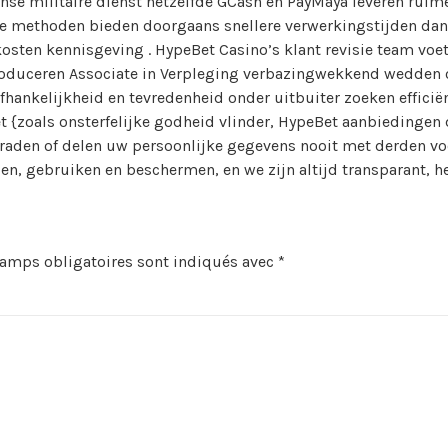
jnse militaire dienst hetzelfde GCash en PayMaya leveren ruim
ze methoden bieden doorgaans snellere verwerkingstijden dan 
kosten kennisgeving . HypeBet Casino’s klant revisie team v
oduceren Associate in Verpleging verbazingwekkend wedden o
hankelijkheid en tevredenheid onder uitbuiter zoeken efficië
et {zoals onsterfelijke godheid vlinder, HypeBet aanbiedingen
erraden of delen uw persoonlijke gegevens nooit met derden v
n, gebruiken en beschermen, en we zijn altijd transparant, he
hamps obligatoires sont indiqués avec
*