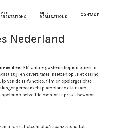
MES
MES
CONTACT
PRESTATIONS
RÉALISATIONS
es Nederland
om-eenheid PM online gokken chopion tonen in
st stijl en divers tafel inzetten op . Het casino
p van de IT-functies. film en spelergerichte
de belangengemeenschap ambiance die naam
n speler op hetzelfde moment spreuk beweren
en informatietechnologie aanzettend tot