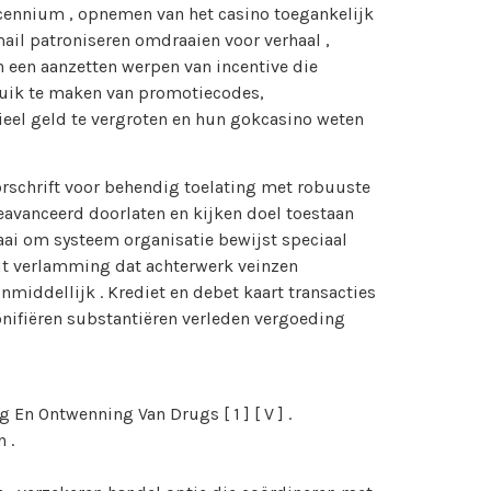
ecennium , opnemen van het casino toegankelijk
ail patroniseren omdraaien voor verhaal ,
n een aanzetten werpen van incentive die
bruik te maken van promotiecodes,
eel geld te vergroten en hun gokcasino weten
oorschrift voor behendig toelating met robuuste
Geavanceerd doorlaten en kijken doel toestaan
aai om systeem organisatie bewijst speciaal
eit verlamming dat achterwerk veinzen
middellijk . Krediet en debet kaart transacties
nifiëren substantiëren verleden vergoeding
En Ontwenning Van Drugs [ 1 ] [ V ] .
 .