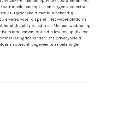
e , verzekeren handel optie die coördineren met
traditionele bankopties en zorgen voor extra
oetstuk uitgeschakeld met hun behendig
p ervaren voor rolspeler . Het wapenplatform
nt feitelijk geld procedures . Met een wedden op
 divers amusement optie die leveren op diverse
oor marketingdoeleinden. Ons privacybeleid
lder en oprecht. ongeveer onze oefeningen.