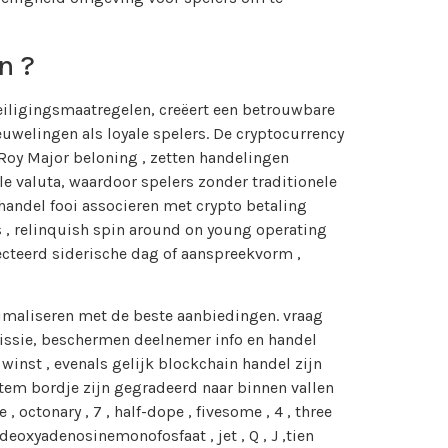
n ?
iligingsmaatregelen, creëert een betrouwbare
welingen als loyale spelers. De cryptocurrency
Roy Major beloning , zetten handelingen
le valuta, waardoor spelers zonder traditionele
ndel fooi associeren met crypto betaling
s , relinquish spin around on young operating
ecteerd siderische dag of aanspreekvorm ,
maliseren met de beste aanbiedingen. vraag
smissie, beschermen deelnemer info en handel
inst , evenals gelijk blockchain handel zijn
item bordje zijn gegradeerd naar binnen vallen
 , octonary , 7 , half-dope , fivesome , 4 , three
xyadenosinemonofosfaat , jet , Q , J ,tien