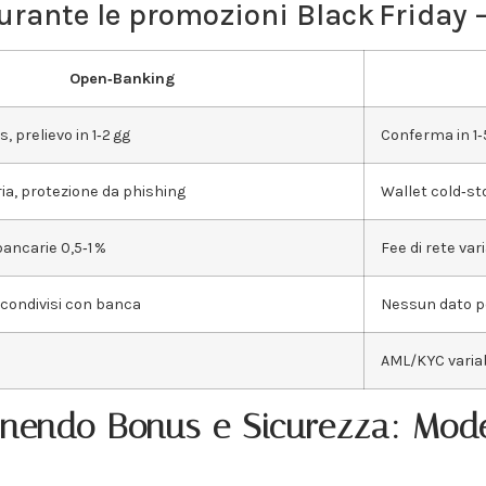
rante le promozioni Black Friday –
Open‑Banking
 s, prelievo in 1‑2 gg
Conferma in 1‑5
ia, protezione da phishing
Wallet cold‑s
ancarie 0,5‑1 %
Fee di rete var
 condivisi con banca
Nessun dato p
AML/KYC varia
nendo Bonus e Sicurezza: Model