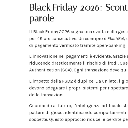
Black Friday 2026: Scont
parole
Il Black Friday 2026 segna una svolta nella ges
per 48 ore consecutive. Un esempio è
FlashBet
,
di pagamento verificato tramite open‑banking.
L’innovazione nei pagamenti è evidente. Grazie a
riducendo drasticamente il rischio di frodi. Q
Authentication (SCA). Ogni transazione deve qui
L’impatto della PSD2 è duplice. Da un lato, i gio
devono adeguare i propri sistemi per rispettare
delle transazioni.
Guardando al futuro, l’intelligenza artificiale 
pattern di gioco, identificando comportament
sospette. Questo approccio riduce le perdite per