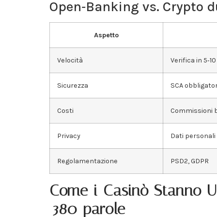
Open‑Banking vs. Crypto du
Aspetto
Velocità
Verifica in 5‑10
Sicurezza
SCA obbligator
Costi
Commissioni b
Privacy
Dati personali
Regolamentazione
PSD2, GDPR
Come i Casinò Stanno U
380 parole