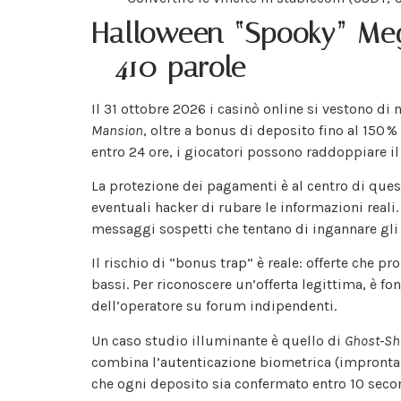
Halloween “Spooky” Meg
– 410 parole
Il 31 ottobre 2026 i casinò online si vestono di
Mansion
, oltre a bonus di deposito fino al 150 
entro 24 ore, i giocatori possono raddoppiare i
La protezione dei pagamenti è al centro di ques
eventuali hacker di rubare le informazioni reali
messaggi sospetti che tentano di ingannare gli 
Il rischio di “bonus trap” è reale: offerte ch
bassi. Per riconoscere un’offerta legittima, è fo
dell’operatore su forum indipendenti.
Un caso studio illuminante è quello di
Ghost‑Sh
combina l’autenticazione biometrica (impronta 
che ogni deposito sia confermato entro 10 secon