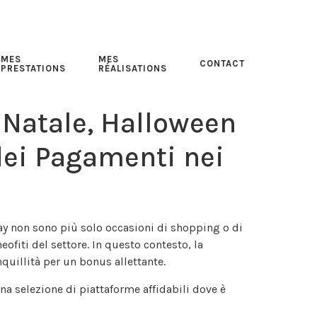
MES
MES
CONTACT
PRESTATIONS
RÉALISATIONS
 Natale, Halloween
dei Pagamenti nei
day non sono più solo occasioni di shopping o di
eofiti del settore. In questo contesto, la
quillità per un bonus allettante.
 una selezione di piattaforme affidabili dove è