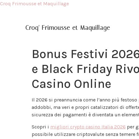
Croq Frimousse et Maquillage
Croq' Frimousse et Maquillage
Bonus Festivi 2026
e Black Friday Riv
Casino Online
Il 2026 si preannuncia come l’anno più festoso 
addobbi, ma veri e propri catalizzatori di offerte
sicurezza dei pagamenti è diventata un elemento 
Scopri i
migliori crypto casino Italia 2026
per gi
possibile utilizzare criptovalute senza temere fro