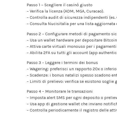
Passo 1 – Scegliere il casinò giusto
– Verifica la licenza (ADM, MGA, Curacao).
– Controlla audit di sicurezza indipendenti (es.
– Consulta Nucisitalia per una lista aggiornata 
Passo 2 – Configurare metodi di pagamento sic
– Usa un wallet hardware per depositare Bitcoi
– Attiva carte virtuali monouso per i pagamenti 
– Abilita 2FA su tutti gli account (app authentic
Passo 3 – Leggere i termini dei bonus
– Wagering: preferisci un rapporto 20x o inferio
– Scadenze: i bonus natalizi spesso scadono ent
– Limiti di prelievo: verifica se esistono soglie g
Passo 4 – Monitorare le transazioni
– Imposta alert SMS per ogni deposito o preliev
– Usa app di gestione wallet che inviano notific
– Controlla periodicamente il registro delle attiv