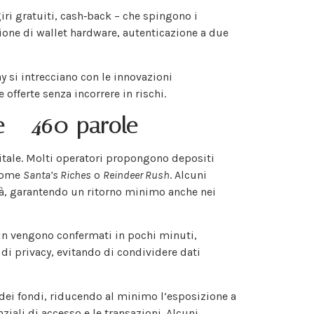
giri gratuiti, cash‑back – che spingono i
zione di wallet hardware, autenticazione a due
y si intrecciano con le innovazioni
offerte senza incorrere in rischi.
e – 460 parole
itale. Molti operatori propongono depositi
 come
Santa’s Riches
o
Reindeer Rush
. Alcuni
ità, garantendo un ritorno minimo anche nei
oin vengono confermati in pochi minuti,
 di privacy, evitando di condividere dati
 dei fondi, riducendo al minimo l’esposizione a
ziali di accesso e le transazioni. Alcuni