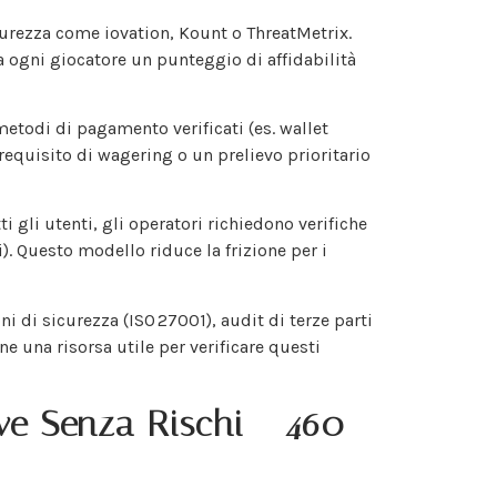
curezza come iovation, Kount o ThreatMetrix.
a ogni giocatore un punteggio di affidabilità
etodi di pagamento verificati (es. wallet
equisito di wagering o un prelievo prioritario
gli utenti, gli operatori richiedono verifiche
i). Questo modello riduce la frizione per i
oni di sicurezza (ISO 27001), audit di terze parti
ne una risorsa utile per verificare questi
ive Senza Rischi – 460