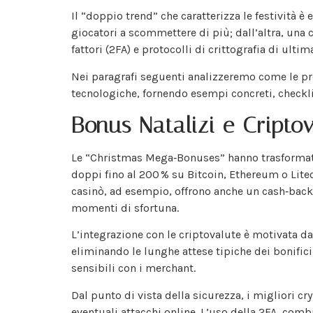
Il “doppio trend” che caratterizza le festività è
giocatori a scommettere di più; dall’altra, una
fattori (2FA) e protocolli di crittografia di ulti
Nei paragrafi seguenti analizzeremo come le prom
tecnologiche, fornendo esempi concreti, checklis
Bonus Natalizi e Cripto
Le “Christmas Mega‑Bonuses” hanno trasformato i
doppi fino al 200 % su Bitcoin, Ethereum o Lite
casinò, ad esempio, offrono anche un cash‑back d
momenti di sfortuna.
L’integrazione con le criptovalute è motivata d
eliminando le lunghe attese tipiche dei bonifici 
sensibili con i merchant.
Dal punto di vista della sicurezza, i migliori c
eventuali attacchi online. L’uso della 2FA, combi