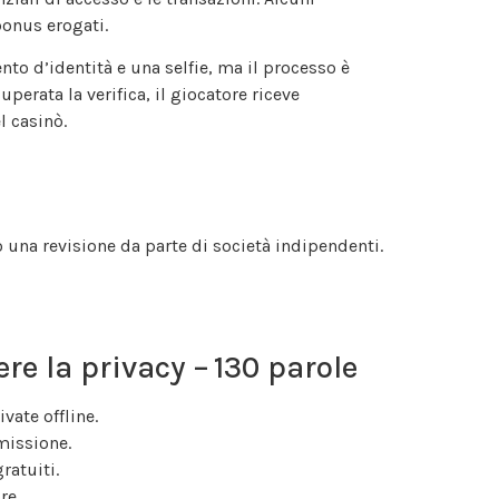
bonus erogati.
to d’identità e una selfie, ma il processo è
erata la verifica, il giocatore riceve
l casinò.
o una revisione da parte di società indipendenti.
e la privacy – 130 parole
vate offline.
missione.
ratuiti.
re.