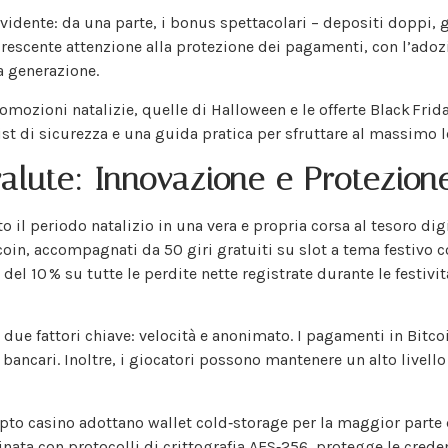
 evidente: da una parte, i bonus spettacolari – depositi doppi, 
 crescente attenzione alla protezione dei pagamenti, con l’ado
ma generazione.
ozioni natalizie, quelle di Halloween e le offerte Black Frida
t di sicurezza e una guida pratica per sfruttare al massimo le 
valute: Innovazione e Protezion
l periodo natalizio in una vera e propria corsa al tesoro dig
coin, accompagnati da 50 giri gratuiti su slot a tema festivo
el 10 % su tutte le perdite nette registrate durante le festiv
a due fattori chiave: velocità e anonimato. I pagamenti in Bitc
bancari. Inoltre, i giocatori possono mantenere un alto livello
rypto casino adottano wallet cold‑storage per la maggior parte
nata con protocolli di crittografia AES‑256, protegge le creden